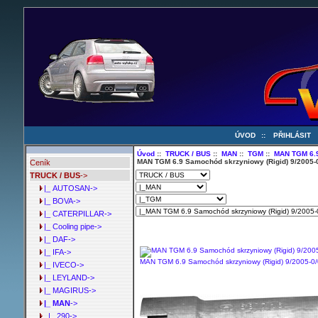
ÚVOD
::
PŘIHLÁSIT
Úvod
::
TRUCK / BUS
::
MAN
::
TGM
::
MAN TGM 6.9
MAN TGM 6.9 Samochód skrzyniowy (Rigid) 9/2005-
Ceník
TRUCK / BUS
->
|_ AUTOSAN->
|_ BOVA->
|_ CATERPILLAR->
|_ Cooling pipe->
|_ DAF->
|_ IFA->
MAN TGM 6.9 Samochód skrzyniowy (Rigid) 9/2005-
|_ IVECO->
|_ LEYLAND->
|_ MAGIRUS->
|_ MAN
->
|_ 290->