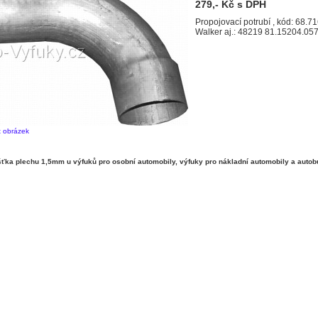
279,- Kč s DPH
D0836 LFL ; N08/N16/N1
Propojovací potrubí , kód: 68.7
Walker aj.: 48219 81.15204.05
t obrázek
ka plechu 1,5mm u výfuků pro osobní automobily, výfuky pro nákladní automobily a autob