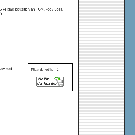
8/N26/N28/N48
16 Příklad použití: Man TGM, kódy Bosal
73
usy mají
Přidat do košíku: