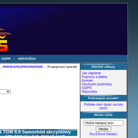
:
GDPR
::
NÁPOVĚDA
 ; N08/N16/N18/N26/N28/N48
:: Propojovací potrubí
Důležité odkazy
Jak objednat
Doprava a platba
Kontakt
Obchodní podmínky
GDPR
Nápověda
Potřebujete poradit?
Pošlete nám dotaz na toto
zboží
Hledat výfuk
AN TGM 6.9 Samochód skrzyniowy
Rozšířené hledání
ccm 176-206kW / 240-280HP KAT