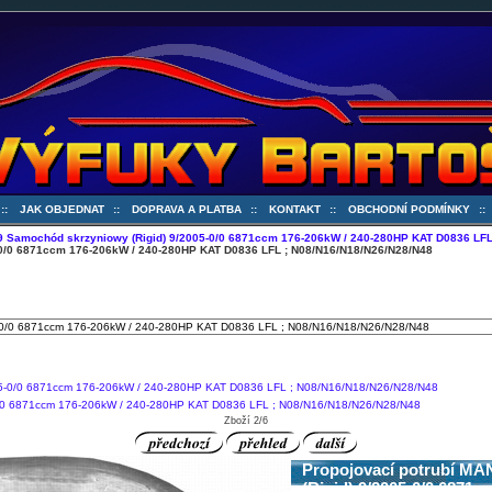
::
JAK OBJEDNAT
::
DOPRAVA A PLATBA
::
KONTAKT
::
OBCHODNÍ PODMÍNKY
:
 Samochód skrzyniowy (Rigid) 9/2005-0/0 6871ccm 176-206kW / 240-280HP KAT D0836 LFL
0/0 6871ccm 176-206kW / 240-280HP KAT D0836 LFL ; N08/N16/N18/N26/N28/N48
0/0 6871ccm 176-206kW / 240-280HP KAT D0836 LFL ; N08/N16/N18/N26/N28/N48
Zboží 2/6
Propojovací potrubí M
(Rigid) 9/2005-0/0 6871