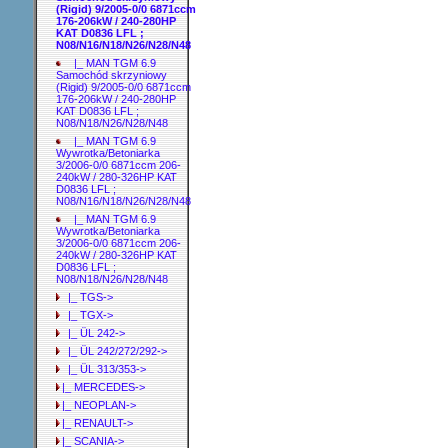
(Rigid) 9/2005-0/0 6871ccm
176-206kW / 240-280HP
KAT D0836 LFL ;
N08/N16/N18/N26/N28/N48
|_ MAN TGM 6.9
Samochód skrzyniowy
(Rigid) 9/2005-0/0 6871ccm
176-206kW / 240-280HP
KAT D0836 LFL ;
N08/N18/N26/N28/N48
|_ MAN TGM 6.9
Wywrotka/Betoniarka
3/2006-0/0 6871ccm 206-
240kW / 280-326HP KAT
D0836 LFL ;
N08/N16/N18/N26/N28/N48
|_ MAN TGM 6.9
Wywrotka/Betoniarka
3/2006-0/0 6871ccm 206-
240kW / 280-326HP KAT
D0836 LFL ;
N08/N18/N26/N28/N48
|_ TGS->
|_ TGX->
|_ ÜL 242->
|_ ÜL 242/272/292->
|_ ÜL 313/353->
|_ MERCEDES->
|_ NEOPLAN->
|_ RENAULT->
|_ SCANIA->