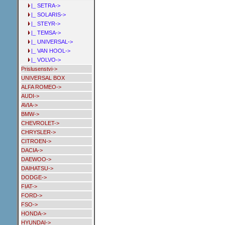
|_ SETRA->
|_ SOLARIS->
|_ STEYR->
|_ TEMSA->
|_ UNIVERSAL->
|_ VAN HOOL->
|_ VOLVO->
Prislusenstvi->
UNIVERSAL BOX
ALFA ROMEO->
AUDI->
AVIA->
BMW->
CHEVROLET->
CHRYSLER->
CITROEN->
DACIA->
DAEWOO->
DAIHATSU->
DODGE->
FIAT->
FORD->
FSO->
HONDA->
HYUNDAI->