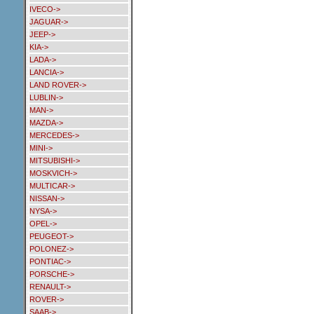
IVECO->
JAGUAR->
JEEP->
KIA->
LADA->
LANCIA->
LAND ROVER->
LUBLIN->
MAN->
MAZDA->
MERCEDES->
MINI->
MITSUBISHI->
MOSKVICH->
MULTICAR->
NISSAN->
NYSA->
OPEL->
PEUGEOT->
POLONEZ->
PONTIAC->
PORSCHE->
RENAULT->
ROVER->
SAAB->