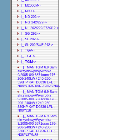
|_ M2000M->
|_ M90->
|_ ND 202->
|_ NG 242/272->
|_ NL 202/222/272/312->
|_ SG 292->
|_ SL 202->
|_ SL 202/SUE 242->
|_ TGA->
|_ TGL->
|_ TGM
->
|_ MAN TGM 6.9 Sam.
skrzyniowy/Wywrotka
9/2005-0/0 6871ccm 176-
206-240kW / 240-280-
326HP KAT D0836 LFL ;
N08/N16/N18/N26/N28/N46
|_ MAN TGM 6.9 Sam.
skrzyniowy/Wywrotka
9/2005-0/0 6871ccm 176-
206-240kW / 240-280-
330HP KAT D0836 LFL ;
N08/N18
|_ MAN TGM 6.9 Sam.
skrzyniowy/Wywrotka
9/2005-0/0 6871ccm 176-
206-240kW / 240-280-
330HP KAT D0836 LFL ;
N36/N37/N38