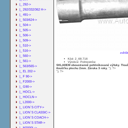
|_ 292->
|_ 292/332/362 H->
|_ 491->
|_ 503/624->
|_ 504->
|_ 505->
|_ 506->
|_ 509->
|_ 510->
|_ 516->
zvětši
|_ 560->
Kód: 2_68.716
|_ 561->
Výrobce: Polmostrów
SKLADEM oboustranně pohliníkované výfuky. Tloušť
|_ 563/565->
tloušťku plechu 2mm. Záruka 3 roky.
"); ?>
|_ EL 202->
"); ?>
|_ F 90->
|_ F2000->
|_ G90->
|_ HOCL->
|_ HOCLN->
|_ L2000->
|_ LION`S CITY->
|_ LION`S CLASSIC->
|_ LION`S COACH->
|_ LION`S STAR->
|_ M2000L->