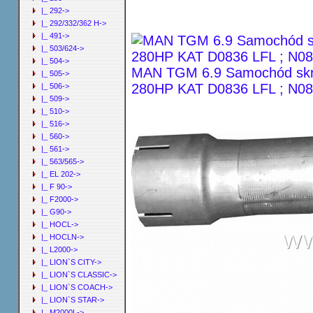
|_ 292->
|_ 292/332/362 H->
|_ 491->
|_ 503/624->
|_ 504->
MAN TGM 6.9 Samochód skrz
|_ 505->
280HP KAT D0836 LFL ; N0
|_ 506->
|_ 509->
|_ 510->
|_ 516->
|_ 560->
|_ 561->
|_ 563/565->
|_ EL 202->
|_ F 90->
|_ F2000->
|_ G90->
|_ HOCL->
|_ HOCLN->
|_ L2000->
|_ LION`S CITY->
|_ LION`S CLASSIC->
|_ LION`S COACH->
|_ LION`S STAR->
|_ M2000L->