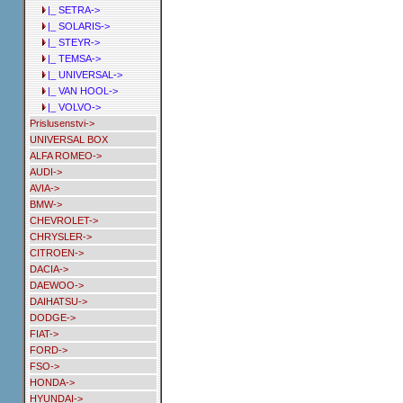
|_ SETRA->
|_ SOLARIS->
|_ STEYR->
|_ TEMSA->
|_ UNIVERSAL->
|_ VAN HOOL->
|_ VOLVO->
Prislusenstvi->
UNIVERSAL BOX
ALFA ROMEO->
AUDI->
AVIA->
BMW->
CHEVROLET->
CHRYSLER->
CITROEN->
DACIA->
DAEWOO->
DAIHATSU->
DODGE->
FIAT->
FORD->
FSO->
HONDA->
HYUNDAI->