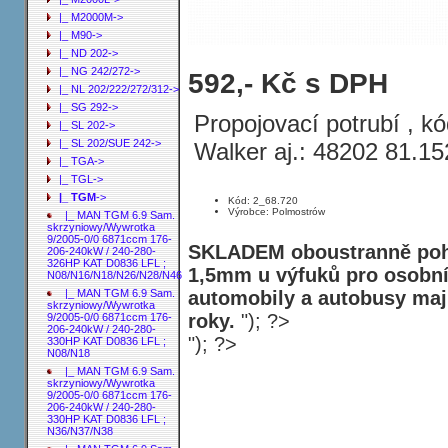
|_ M2000M->
|_ M90->
|_ ND 202->
|_ NG 242/272->
Propojovací potrubí MAN TGM 6.9 Sa
592,- Kč s DPH
|_ NL 202/222/272/312->
KAT D0836 LFL ; N08/N16/N18/N26/N
|_ SG 292->
Propojovací potrubí , k
|_ SL 202->
|_ SL 202/SUE 242->
Walker aj.: 48202 81.1
|_ TGA->
|_ TGL->
|_ TGM
->
Kód: 2_68.720
Výrobce: Polmostrów
|_ MAN TGM 6.9 Sam.
skrzyniowy/Wywrotka
9/2005-0/0 6871ccm 176-
SKLADEM oboustranně pohl
206-240kW / 240-280-
326HP KAT D0836 LFL ;
1,5mm u výfuků pro osobní
N08/N16/N18/N26/N28/N46
automobily a autobusy maj
|_ MAN TGM 6.9 Sam.
skrzyniowy/Wywrotka
roky.
"); ?>
9/2005-0/0 6871ccm 176-
206-240kW / 240-280-
"); ?>
330HP KAT D0836 LFL ;
N08/N18
|_ MAN TGM 6.9 Sam.
skrzyniowy/Wywrotka
9/2005-0/0 6871ccm 176-
206-240kW / 240-280-
330HP KAT D0836 LFL ;
N36/N37/N38