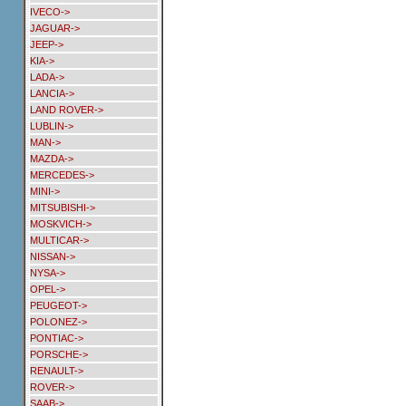
IVECO->
JAGUAR->
JEEP->
KIA->
LADA->
LANCIA->
LAND ROVER->
LUBLIN->
MAN->
MAZDA->
MERCEDES->
MINI->
MITSUBISHI->
MOSKVICH->
MULTICAR->
NISSAN->
NYSA->
OPEL->
PEUGEOT->
POLONEZ->
PONTIAC->
PORSCHE->
RENAULT->
ROVER->
SAAB->