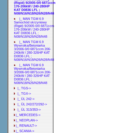
(Rigid) 9/2005-0/0 6871ccm
176-206kW / 240-280HP
KAT D0836 LFL ;
N08/N16/N18/N26/N28/N48
|_ MAN TGM 6.9
Samochód skrzyniowy
(Rigid) 9/2005-0/0 6871ccm
176-206kW / 240-280HP
KAT D0836 LFL ;
N08/N18/N26/N28/N48
|_ MAN TGM 6.9
Wywrotka/Betoniarka
3/2006-0/0 6871ccm 206-
240kW / 280-326HP KAT
D0836 LFL ;
N08/N16/N18/N26/N28/N48
|_ MAN TGM 6.9
Wywrotka/Betoniarka
3/2006-0/0 6871ccm 206-
240kW / 280-326HP KAT
D0836 LFL ;
N08/N18/N26/N28/N48
|_ TGS->
|_ TGX->
|_ ÜL 242->
|_ ÜL 242/272/292->
|_ ÜL 313/353->
|_ MERCEDES->
|_ NEOPLAN->
|_ RENAULT->
|_ SCANIA->