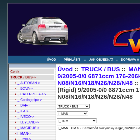
ÚVOD
::
PŘIHLÁSIT
::
JAK OBJEDNAT
::
DOPRAVA A
Úvod
::
TRUCK / BUS
::
MA
Ceník
9/2005-0/0 6871ccm 176-206
TRUCK / BUS
->
N08/N16/N18/N26/N28/N48
::
|_ AUTOSAN->
(Rigid) 9/2005-0/0 6871ccm 
|_ BOVA->
|_ CATERPILLAR->
N08/N16/N18/N26/N28/N48
|_ Cooling pipe->
|_ DAF->
|_ IFA->
|_ IVECO->
|_ LEYLAND->
|_ MAGIRUS->
|_ MAN
->
|_ 290->