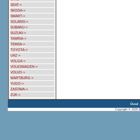
SEAT->
SKODA->
SMART->
SOLARIS->
SUBARU->
SUZUKI->
TAWRIA->
TEMSA->
TOYOTA->
UAZ->
VOLGA->
VOLKSWAGEN->
VOLVO->
WARTBURG->
YUGO->
ZASTAVA->
ZUK->
Úvod
Copyright © 2026