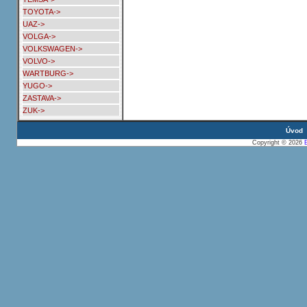
TOYOTA->
UAZ->
VOLGA->
VOLKSWAGEN->
VOLVO->
WARTBURG->
YUGO->
ZASTAVA->
ZUK->
Úvod
Copyright © 2026