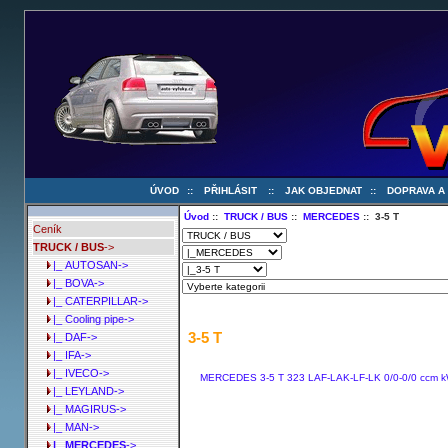
ÚVOD
::
PŘIHLÁSIT
::
JAK OBJEDNAT
::
DOPRAVA A
Úvod
::
TRUCK / BUS
::
MERCEDES
:: 3-5 T
Ceník
TRUCK / BUS
->
|_ AUTOSAN->
|_ BOVA->
|_ CATERPILLAR->
|_ Cooling pipe->
3-5 T
|_ DAF->
|_ IFA->
|_ IVECO->
MERCEDES 3-5 T 323 LAF-LAK-LF-LK 0/0-0/0 ccm k
|_ LEYLAND->
|_ MAGIRUS->
|_ MAN->
|_ MERCEDES
->