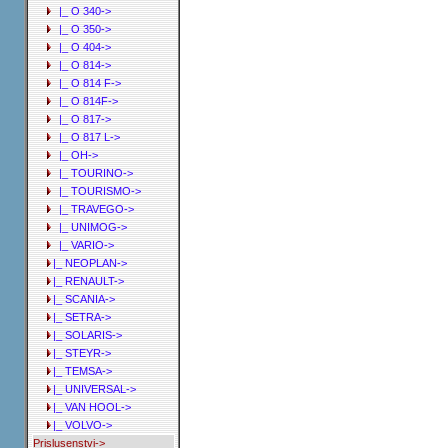
|_ O 340->
|_ O 350->
|_ O 404->
|_ O 814->
|_ O 814 F->
|_ O 814F->
|_ O 817->
|_ O 817 L->
|_ OH->
|_ TOURINO->
|_ TOURISMO->
|_ TRAVEGO->
|_ UNIMOG->
|_ VARIO->
|_ NEOPLAN->
|_ RENAULT->
|_ SCANIA->
|_ SETRA->
|_ SOLARIS->
|_ STEYR->
|_ TEMSA->
|_ UNIVERSAL->
|_ VAN HOOL->
|_ VOLVO->
Prislusenstvi->