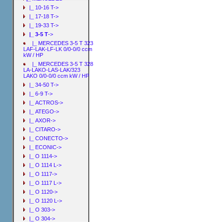
|_ 10-16 T->
|_ 17-18 T->
|_ 19-33 T->
|_ 3-5 T
->
|_ MERCEDES 3-5 T 323
LAF-LAK-LF-LK 0/0-0/0 ccm
kW / HP
|_ MERCEDES 3-5 T 328
LA-LAKO-LAS-LAK/323
LAKO 0/0-0/0 ccm kW / HP
|_ 34-50 T->
|_ 6-9 T->
|_ ACTROS->
|_ ATEGO->
|_ AXOR->
|_ CITARO->
|_ CONECTO->
|_ ECONIC->
|_ O 1114->
|_ O 1114 L->
|_ O 1117->
|_ O 1117 L->
|_ O 1120->
|_ O 1120 L->
|_ O 303->
|_ O 304->