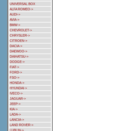
UNIVERSAL BOX
ALFA ROMEO->
AUDI->
AVIA->
BMW->
CHEVROLET->
CHRYSLER->
CITROEN->
DACIA->
DAEWOO->
DAIHATSU->
DODGE->
FIAT->
FORD->
FSO->
HONDA->
HYUNDAI->
IVECO->
JAGUAR->
JEEP->
KIA->
LADA->
LANCIA->
LAND ROVER->
LUBLIN->