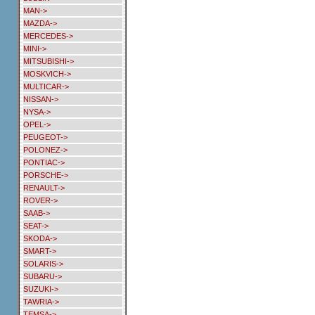
MAN->
MAZDA->
MERCEDES->
MINI->
MITSUBISHI->
MOSKVICH->
MULTICAR->
NISSAN->
NYSA->
OPEL->
PEUGEOT->
POLONEZ->
PONTIAC->
PORSCHE->
RENAULT->
ROVER->
SAAB->
SEAT->
SKODA->
SMART->
SOLARIS->
SUBARU->
SUZUKI->
TAWRIA->
TEMSA->