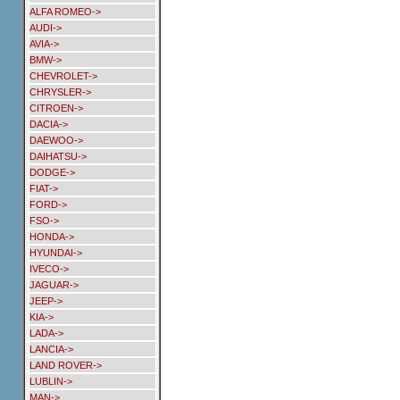
ALFA ROMEO->
AUDI->
AVIA->
BMW->
CHEVROLET->
CHRYSLER->
CITROEN->
DACIA->
DAEWOO->
DAIHATSU->
DODGE->
FIAT->
FORD->
FSO->
HONDA->
HYUNDAI->
IVECO->
JAGUAR->
JEEP->
KIA->
LADA->
LANCIA->
LAND ROVER->
LUBLIN->
MAN->