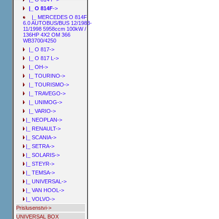
|_ O 814F
->
|_ MERCEDES O 814F
6.0 AUTOBUS/BUS 12/1983-
11/1998 5958ccm 100kW /
136HP 4X2 OM 366
WB3700/4250
|_ O 817->
|_ O 817 L->
|_ OH->
|_ TOURINO->
|_ TOURISMO->
|_ TRAVEGO->
|_ UNIMOG->
|_ VARIO->
|_ NEOPLAN->
|_ RENAULT->
|_ SCANIA->
|_ SETRA->
|_ SOLARIS->
|_ STEYR->
|_ TEMSA->
|_ UNIVERSAL->
|_ VAN HOOL->
|_ VOLVO->
Prislusenstvi->
UNIVERSAL BOX