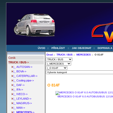
ÚVOD
::
PŘIHLÁSIT
::
JAK OBJEDNAT
::
DOPRAVA A
Úvod
::
TRUCK / BUS
::
MERCEDES
:: O 814F
Ceník
TRUCK / BUS
->
|_ AUTOSAN->
|_ BOVA->
|_ CATERPILLAR->
|_ Cooling pipe->
O 814F
|_ DAF->
|_ IFA->
|_ IVECO->
MERCEDES O 814F 6.0 AUTOBUS/BUS 12/198
|_ LEYLAND->
|_ MAGIRUS->
|_ MAN->
|_ MERCEDES
->