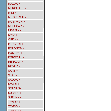
MAZDA->
MERCEDES->
MINI->
MITSUBISHI->
MOSKVICH->
MULTICAR->
NISSAN->
NYSA->
OPEL->
PEUGEOT->
POLONEZ->
PONTIAC->
PORSCHE->
RENAULT->
ROVER->
SAAB->
SEAT->
SKODA->
SMART->
SOLARIS->
SUBARU->
SUZUKI->
TAWRIA->
TEMSA->
TOYOTA->