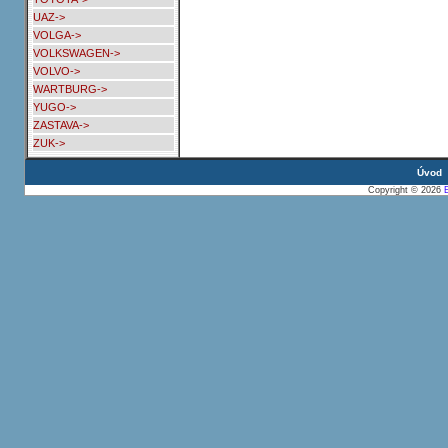
UAZ->
VOLGA->
VOLKSWAGEN->
VOLVO->
WARTBURG->
YUGO->
ZASTAVA->
ZUK->
Úvod
Copyright © 2026