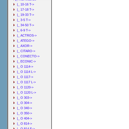
|_ 10-16 T->
|_ 17-18 T->
|_ 19-33 T->
|_ 3-5 T->
|_ 34-50 T->
|_ 6-9 T->
|_ ACTROS->
|_ ATEGO->
|_ AXOR->
|_ CITARO->
|_ CONECTO->
|_ ECONIC->
|_ O 1114->
|_ O 1114 L->
|_ O 1117->
|_ O 1117 L->
|_ O 1120->
|_ O 1120 L->
|_ O 303->
|_ O 304->
|_ O 340->
|_ O 350->
|_ O 404->
|_ O 814->
|_ O 814 F->