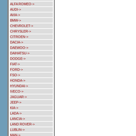
ALFA ROMEO->
AUDI->
AVIA->
BMW->
CHEVROLET->
CHRYSLER->
CITROEN->
DACIA->
DAEWOO->
DAIHATSU->
DODGE->
FIAT->
FORD->
FSO->
HONDA->
HYUNDAI->
IVECO->
JAGUAR->
JEEP->
KIA->
LADA->
LANCIA->
LAND ROVER->
LUBLIN->
MAN->