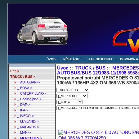
ÚVOD
::
PŘIHLÁSIT
::
JAK OBJEDNAT
::
DOPRAVA A
Úvod
::
TRUCK / BUS
::
MERCEDE
Ceník
AUTOBUS/BUS 12/1983-11/1998 5958c
TRUCK / BUS
->
Propojovací potrubí MERCEDES O 81
100kW / 136HP 4X2 OM 366 WB 3700/
|_ AUTOSAN->
|_ BOVA->
|_ CATERPILLAR->
|_ Cooling pipe->
|_ DAF->
|_ IFA->
|_ IVECO->
|_ LEYLAND->
|_ MAGIRUS->
|_ MAN->
|_ MERCEDES
->