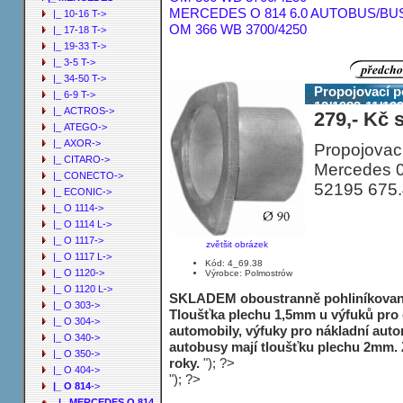
MERCEDES O 814 6.0 AUTOBUS/BUS 1
|_ 10-16 T->
OM 366 WB 3700/4250
|_ 17-18 T->
|_ 19-33 T->
|_ 3-5 T->
|_ 34-50 T->
Propojovací 
|_ 6-9 T->
12/1983-11/1
|_ ACTROS->
279,- Kč 
3700/4250
|_ ATEGO->
|_ AXOR->
Propojovací 
|_ CITARO->
Mercedes 0
|_ CONECTO->
52195 675
|_ ECONIC->
|_ O 1114->
|_ O 1114 L->
|_ O 1117->
zvětšit obrázek
|_ O 1117 L->
Kód: 4_69.38
|_ O 1120->
Výrobce: Polmostrów
|_ O 1120 L->
SKLADEM oboustranně pohliníkované
|_ O 303->
Tloušťka plechu 1,5mm u výfuků pro
|_ O 304->
automobily, výfuky pro nákladní auto
|_ O 340->
autobusy mají tloušťku plechu 2mm. 
|_ O 350->
roky.
"); ?>
|_ O 404->
"); ?>
|_ O 814
->
|_ MERCEDES O 814