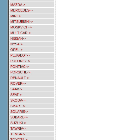
MAZDA->
MERCEDES->
MINI->
MITSUBISHI->
MOSKVICH->
MULTICAR->
NISSAN->
NYSA->
OPEL->
PEUGEOT->
POLONEZ->
PONTIAC->
PORSCHE->
RENAULT->
ROVER->
SAAB->
SEAT->
SKODA->
SMART->
SOLARIS->
SUBARU->
SUZUKI->
TAWRIA->
TEMSA->
TOYOTA->