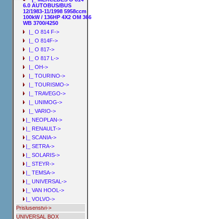
6.0 AUTOBUS/BUS
12/1983-11/1998 5958ccm
100kW / 136HP 4X2 OM 366
WB 3700/4250
|_ O 814 F->
|_ O 814F->
|_ O 817->
|_ O 817 L->
|_ OH->
|_ TOURINO->
|_ TOURISMO->
|_ TRAVEGO->
|_ UNIMOG->
|_ VARIO->
|_ NEOPLAN->
|_ RENAULT->
|_ SCANIA->
|_ SETRA->
|_ SOLARIS->
|_ STEYR->
|_ TEMSA->
|_ UNIVERSAL->
|_ VAN HOOL->
|_ VOLVO->
Prislusenstvi->
UNIVERSAL BOX