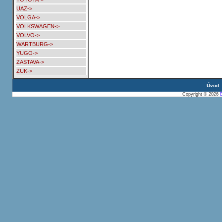
UAZ->
VOLGA->
VOLKSWAGEN->
VOLVO->
WARTBURG->
YUGO->
ZASTAVA->
ZUK->
Úvod
Copyright © 2026