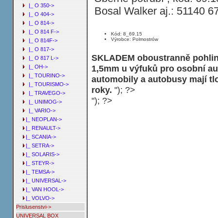
|_ O 350->
Bosal Walker aj.: 51140 6
|_ O 404->
|_ O 814->
|_ O 814 F->
Kód: 8_69.15
Výrobce: Polmostrów
|_ O 814F->
|_ O 817->
SKLADEM oboustranně pohliní
|_ O 817 L->
1,5mm u výfuků pro osobní au
|_ OH->
|_ TOURINO->
automobily a autobusy mají t
|_ TOURISMO->
roky.
"); ?>
|_ TRAVEGO->
"); ?>
|_ UNIMOG->
|_ VARIO->
|_ NEOPLAN->
|_ RENAULT->
|_ SCANIA->
|_ SETRA->
|_ SOLARIS->
|_ STEYR->
|_ TEMSA->
|_ UNIVERSAL->
|_ VAN HOOL->
|_ VOLVO->
Prislusenstvi->
UNIVERSAL BOX