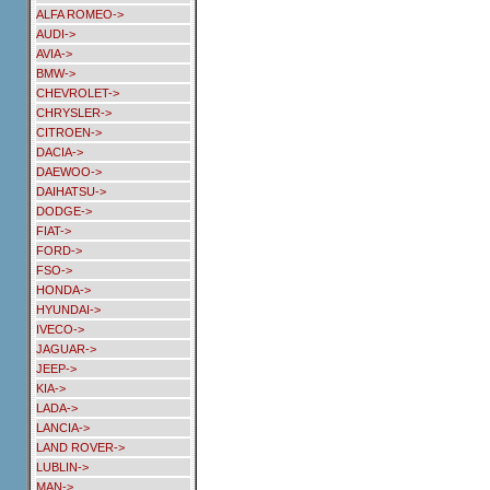
ALFA ROMEO->
AUDI->
AVIA->
BMW->
CHEVROLET->
CHRYSLER->
CITROEN->
DACIA->
DAEWOO->
DAIHATSU->
DODGE->
FIAT->
FORD->
FSO->
HONDA->
HYUNDAI->
IVECO->
JAGUAR->
JEEP->
KIA->
LADA->
LANCIA->
LAND ROVER->
LUBLIN->
MAN->