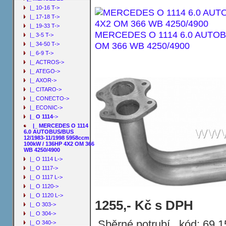
|_ 10-16 T->
|_ 17-18 T->
|_ 19-33 T->
MERCEDES O 1114 6.0 AUTOBU
|_ 3-5 T->
OM 366 WB 4250/4900
|_ 34-50 T->
|_ 6-9 T->
|_ ACTROS->
|_ ATEGO->
|_ AXOR->
|_ CITARO->
|_ CONECTO->
|_ ECONIC->
|_ O 1114
->
|_ MERCEDES O 1114
6.0 AUTOBUS/BUS
12/1983-11/1998 5958ccm
100kW / 136HP 4X2 OM 366
WB 4250/4900
|_ O 1114 L->
|_ O 1117->
|_ O 1117 L->
|_ O 1120->
|_ O 1120 L->
Sběrné potrubí MERCEDES O 1114 6
1255,- Kč s DPH
|_ O 303->
OM 366 WB 4250/4900
|_ O 304->
Sběrné potrubí , kód: 69.
|_ O 340->