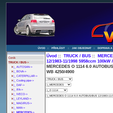
ÚVOD
::
PŘIHLÁSIT
::
JAK OBJEDNAT
::
DOPRAVA A
Úvod
::
TRUCK / BUS
::
MERCE
Ceník
12/1983-11/1998 5958ccm 100kW 
TRUCK / BUS
->
MERCEDES O 1114 6.0 AUTOBUS/B
|_ AUTOSAN->
WB 4250/4900
|_ BOVA->
|_ CATERPILLAR->
|_ Cooling pipe->
|_ DAF->
|_ IFA->
|_ IVECO->
|_ LEYLAND->
|_ MAGIRUS->
|_ MAN->
|_ MERCEDES
->