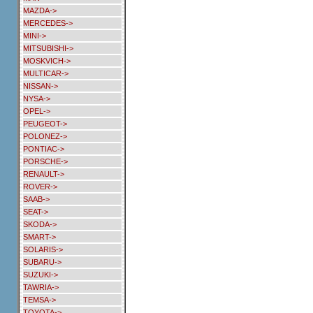
MAZDA->
MERCEDES->
MINI->
MITSUBISHI->
MOSKVICH->
MULTICAR->
NISSAN->
NYSA->
OPEL->
PEUGEOT->
POLONEZ->
PONTIAC->
PORSCHE->
RENAULT->
ROVER->
SAAB->
SEAT->
SKODA->
SMART->
SOLARIS->
SUBARU->
SUZUKI->
TAWRIA->
TEMSA->
TOYOTA->