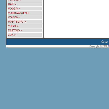
UAZ->
VOLGA->
VOLKSWAGEN->
VOLVO->
WARTBURG->
YUGO->
ZASTAVA->
ZUK->
Úvod
Copyright © 2026