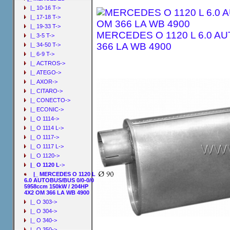
|_ 10-16 T->
|_ 17-18 T->
|_ 19-33 T->
MERCEDES O 1120 L 6.0 AU
|_ 3-5 T->
366 LA WB 4900
|_ 34-50 T->
|_ 6-9 T->
|_ ACTROS->
|_ ATEGO->
|_ AXOR->
|_ CITARO->
|_ CONECTO->
|_ ECONIC->
|_ O 1114->
|_ O 1114 L->
|_ O 1117->
|_ O 1117 L->
|_ O 1120->
|_ O 1120 L
->
|_ MERCEDES O 1120 L
6.0 AUTOBUS/BUS 0/0-0/0
5958ccm 150kW / 204HP
4X2 OM 366 LA WB 4900
|_ O 303->
|_ O 304->
|_ O 340->
|_ O 350->