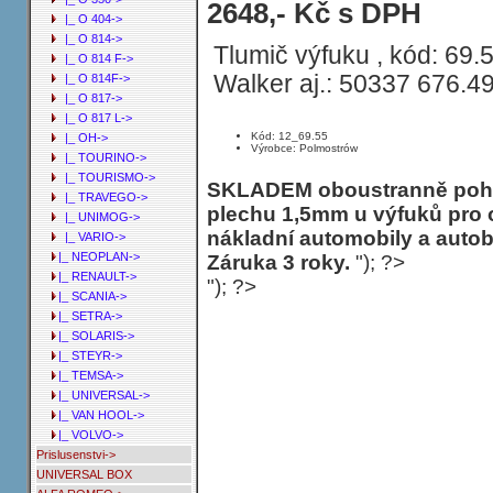
Tlumič výfuku MERCEDES O 1120 L 
2648,- Kč s DPH
|_ O 404->
WB 4900
|_ O 814->
Tlumič výfuku , kód: 69.
|_ O 814 F->
Walker aj.: 50337 676.4
|_ O 814F->
|_ O 817->
|_ O 817 L->
Kód: 12_69.55
|_ OH->
Výrobce: Polmostrów
|_ TOURINO->
|_ TOURISMO->
SKLADEM oboustranně pohli
|_ TRAVEGO->
plechu 1,5mm u výfuků pro 
|_ UNIMOG->
nákladní automobily a auto
|_ VARIO->
|_ NEOPLAN->
Záruka 3 roky.
"); ?>
|_ RENAULT->
"); ?>
|_ SCANIA->
|_ SETRA->
|_ SOLARIS->
|_ STEYR->
|_ TEMSA->
|_ UNIVERSAL->
|_ VAN HOOL->
|_ VOLVO->
Prislusenstvi->
UNIVERSAL BOX