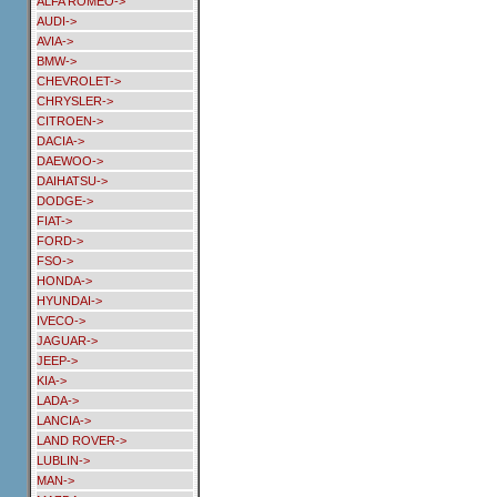
ALFA ROMEO->
AUDI->
AVIA->
BMW->
CHEVROLET->
CHRYSLER->
CITROEN->
DACIA->
DAEWOO->
DAIHATSU->
DODGE->
FIAT->
FORD->
FSO->
HONDA->
HYUNDAI->
IVECO->
JAGUAR->
JEEP->
KIA->
LADA->
LANCIA->
LAND ROVER->
LUBLIN->
MAN->