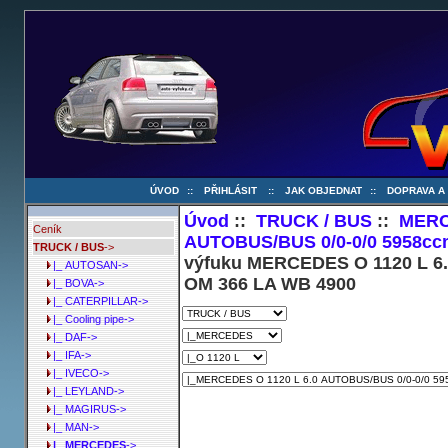
ÚVOD
::
PŘIHLÁSIT
::
JAK OBJEDNAT
::
DOPRAVA A
Úvod
::
TRUCK / BUS
::
MER
Ceník
AUTOBUS/BUS 0/0-0/0 5958cc
TRUCK / BUS
->
výfuku MERCEDES O 1120 L 6.
|_ AUTOSAN->
OM 366 LA WB 4900
|_ BOVA->
|_ CATERPILLAR->
|_ Cooling pipe->
|_ DAF->
|_ IFA->
|_ IVECO->
|_ LEYLAND->
|_ MAGIRUS->
|_ MAN->
|_ MERCEDES
->