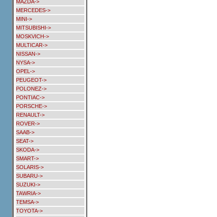
MAZDA->
MERCEDES->
MINI->
MITSUBISHI->
MOSKVICH->
MULTICAR->
NISSAN->
NYSA->
OPEL->
PEUGEOT->
POLONEZ->
PONTIAC->
PORSCHE->
RENAULT->
ROVER->
SAAB->
SEAT->
SKODA->
SMART->
SOLARIS->
SUBARU->
SUZUKI->
TAWRIA->
TEMSA->
TOYOTA->