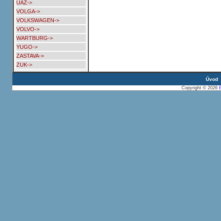
UAZ->
VOLGA->
VOLKSWAGEN->
VOLVO->
WARTBURG->
YUGO->
ZASTAVA->
ZUK->
Úvod
Copyright © 2026