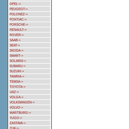
OPEL->
PEUGEOT->
POLONEZ->
PONTIAC->
PORSCHE->
RENAULT->
ROVER->
SAAB->
SEAT->
SKODA->
SMART->
SOLARIS->
SUBARU->
SUZUKI->
TAWRIA->
TEMSA->
TOYOTA->
UAZ->
VOLGA->
VOLKSWAGEN->
VOLVO->
WARTBURG->
YUGO->
ZASTAVA->
ZUK->