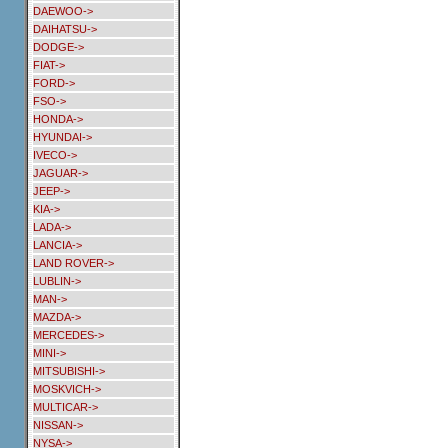
DAEWOO->
DAIHATSU->
DODGE->
FIAT->
FORD->
FSO->
HONDA->
HYUNDAI->
IVECO->
JAGUAR->
JEEP->
KIA->
LADA->
LANCIA->
LAND ROVER->
LUBLIN->
MAN->
MAZDA->
MERCEDES->
MINI->
MITSUBISHI->
MOSKVICH->
MULTICAR->
NISSAN->
NYSA->