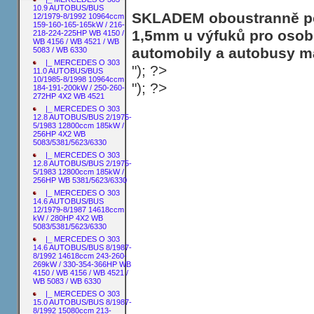
10.9 AUTOBUS/BUS
SKLADEM oboustranně poh
12/1979-8/1992 10964ccm
159-160-165-165kW / 216-
1,5mm u výfuků pro osobn
218-224-225HP WB 4150 /
WB 4156 / WB 4521 / WB
automobily a autobusy ma
5083 / WB 6330
|_ MERCEDES O 303
"); ?>
11.0 AUTOBUS/BUS
10/1985-8/1998 10964ccm
"); ?>
184-191-200kW / 250-260-
272HP 4X2 WB 4521
|_ MERCEDES O 303
12.8 AUTOBUS/BUS 2/1975-
5/1983 12800ccm 185kW /
256HP 4X2 WB
5083/5381/5623/6330
|_ MERCEDES O 303
12.8 AUTOBUS/BUS 2/1975-
5/1983 12800ccm 185kW /
256HP WB 5381/5623/6330
|_ MERCEDES O 303
14.6 AUTOBUS/BUS
12/1979-8/1987 14618ccm
kW / 280HP 4X2 WB
5083/5381/5623/6330
|_ MERCEDES O 303
14.6 AUTOBUS/BUS 8/1987-
8/1992 14618ccm 243-260-
269kW / 330-354-366HP WB
4150 / WB 4156 / WB 4521 /
WB 5083 / WB 6330
|_ MERCEDES O 303
15.0 AUTOBUS/BUS 8/1987-
8/1992 15080ccm 213-