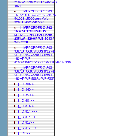
218kW / 290-296HP 4X2 WB
4521
|_ MERCEDES O 303
15.9 AUTOBUS/BUS 6/1975-
5/1973 15900ccm kW /
320HP 4X2 WB 5623
|_ MERCEDES O 303
15.9 AUTOBUS/BUS
6/1975-5/1983 15900ccm
235kW / 320HP WB 5083 /
WB 6330
|_ MERCEDES O 303
9.6 AUTOBUS/BUS 9/1974-
5/1983 9572ccm 141kW /
192HP WB
4150/4156/4521/5083/5381/5623/6330
|_ MERCEDES O 303
9.6 AUTOBUS/BUS 9/1974-
5/1983 9572ccm 141kW /
192HP WB 5083 / WB 6330
|_ O 304->
|_ O 340->
|_ O 350->
|_ O 404->
|_ O 814->
|_ O 814 F->
|_ O 814F->
|_ O 817->
|_ O 817 L->
|_ OH->