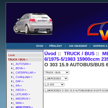
ÚVOD
::
PŘIHLÁSIT
::
JAK OBJEDNAT
::
DOPRAVA A
Úvod
::
TRUCK / BUS
::
M
Ceník
6/1975-5/1983 15900ccm 23
TRUCK / BUS
->
O 303 15.9 AUTOBUS/BUS 6
|_ AUTOSAN->
|_ BOVA->
|_ CATERPILLAR->
|_ Cooling pipe->
|_ DAF->
|_ IFA->
|_ IVECO->
|_ LEYLAND->
|_ MAGIRUS->
|_ MAN->
|_ MERCEDES
->