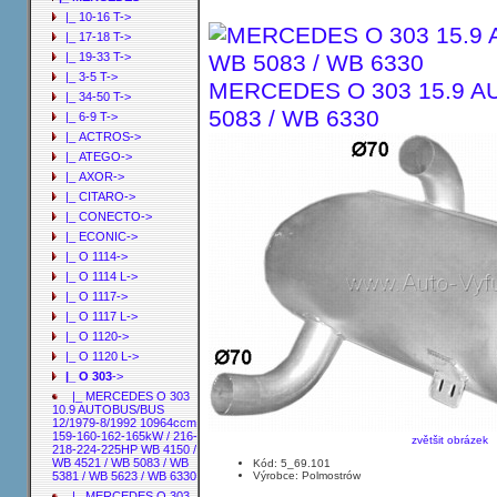
|_ 10-16 T->
|_ 17-18 T->
|_ 19-33 T->
|_ 3-5 T->
MERCEDES O 303 15.9 AU
|_ 34-50 T->
5083 / WB 6330
|_ 6-9 T->
|_ ACTROS->
|_ ATEGO->
|_ AXOR->
|_ CITARO->
|_ CONECTO->
|_ ECONIC->
|_ O 1114->
|_ O 1114 L->
|_ O 1117->
|_ O 1117 L->
|_ O 1120->
|_ O 1120 L->
|_ O 303
->
|_ MERCEDES O 303
10.9 AUTOBUS/BUS
12/1979-8/1992 10964ccm
159-160-162-165kW / 216-
zvětšit obrázek
218-224-225HP WB 4150 /
WB 4521 / WB 5083 / WB
Kód: 5_69.101
Výrobce: Polmostrów
5381 / WB 5623 / WB 6330
|_ MERCEDES O 303