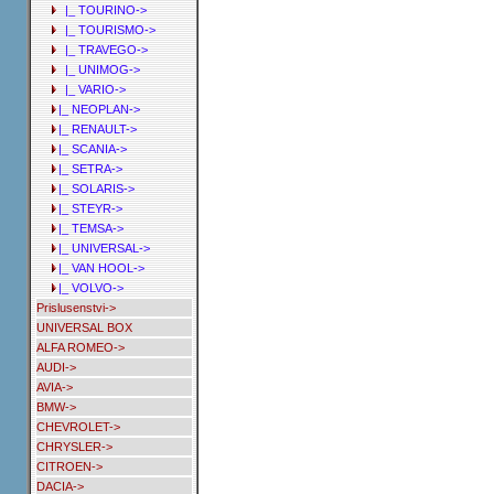
|_ TOURINO->
|_ TOURISMO->
|_ TRAVEGO->
|_ UNIMOG->
|_ VARIO->
|_ NEOPLAN->
|_ RENAULT->
|_ SCANIA->
|_ SETRA->
|_ SOLARIS->
|_ STEYR->
|_ TEMSA->
|_ UNIVERSAL->
|_ VAN HOOL->
|_ VOLVO->
Prislusenstvi->
UNIVERSAL BOX
ALFA ROMEO->
AUDI->
AVIA->
BMW->
CHEVROLET->
CHRYSLER->
CITROEN->
DACIA->