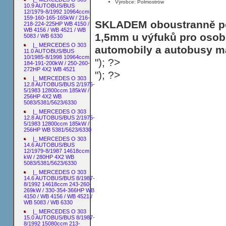
Výrobce: Polmostrów
10.9 AUTOBUS/BUS
12/1979-8/1992 10964ccm
159-160-165-165kW / 216-
SKLADEM oboustranně poh
218-224-225HP WB 4150 /
WB 4156 / WB 4521 / WB
1,5mm u výfuků pro osobn
5083 / WB 6330
|_ MERCEDES O 303
automobily a autobusy ma
11.0 AUTOBUS/BUS
10/1985-8/1998 10964ccm
"); ?>
184-191-200kW / 250-260-
272HP 4X2 WB 4521
"); ?>
|_ MERCEDES O 303
12.8 AUTOBUS/BUS 2/1975-
5/1983 12800ccm 185kW /
256HP 4X2 WB
5083/5381/5623/6330
|_ MERCEDES O 303
12.8 AUTOBUS/BUS 2/1975-
5/1983 12800ccm 185kW /
256HP WB 5381/5623/6330
|_ MERCEDES O 303
14.6 AUTOBUS/BUS
12/1979-8/1987 14618ccm
kW / 280HP 4X2 WB
5083/5381/5623/6330
|_ MERCEDES O 303
14.6 AUTOBUS/BUS 8/1987-
8/1992 14618ccm 243-260-
269kW / 330-354-366HP WB
4150 / WB 4156 / WB 4521 /
WB 5083 / WB 6330
|_ MERCEDES O 303
15.0 AUTOBUS/BUS 8/1987-
8/1992 15080ccm 213-