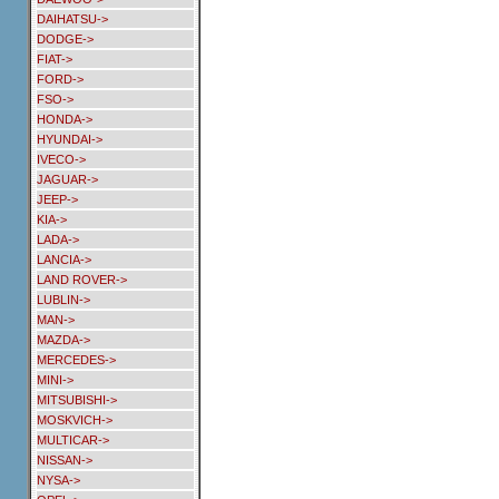
DAIHATSU->
DODGE->
FIAT->
FORD->
FSO->
HONDA->
HYUNDAI->
IVECO->
JAGUAR->
JEEP->
KIA->
LADA->
LANCIA->
LAND ROVER->
LUBLIN->
MAN->
MAZDA->
MERCEDES->
MINI->
MITSUBISHI->
MOSKVICH->
MULTICAR->
NISSAN->
NYSA->