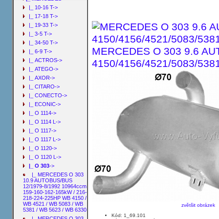
|_ 10-16 T->
|_ 17-18 T->
|_ 19-33 T->
|_ 3-5 T->
|_ 34-50 T->
MERCEDES O 303 9.6 AUT
|_ 6-9 T->
|_ ACTROS->
4150/4156/4521/5083/538
|_ ATEGO->
|_ AXOR->
|_ CITARO->
|_ CONECTO->
|_ ECONIC->
|_ O 1114->
|_ O 1114 L->
|_ O 1117->
|_ O 1117 L->
|_ O 1120->
|_ O 1120 L->
|_ O 303
->
|_ MERCEDES O 303
10.9 AUTOBUS/BUS
12/1979-8/1992 10964ccm
159-160-162-165kW / 216-
218-224-225HP WB 4150 /
WB 4521 / WB 5083 / WB
zvětšit obrázek
5381 / WB 5623 / WB 6330
Kód: 1_69.101
|_ MERCEDES O 303