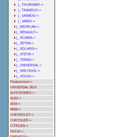
|_ TOURISMO->
|_ TRAVEGO->
|_ UNIMOG->
|_ VARIO->
|_ NEOPLAN->
|_ RENAULT->
|_ SCANIA->
|_ SETRA->
|_ SOLARIS->
|_ STEYR->
|_ TEMSA->
|_ UNIVERSAL->
|_ VAN HOOL->
|_ VOLVO->
Prislusenstvi->
UNIVERSAL BOX
ALFA ROMEO->
AUDI->
AVIA->
BMW->
CHEVROLET->
CHRYSLER->
CITROEN->
DACIA->
DAEWOO->