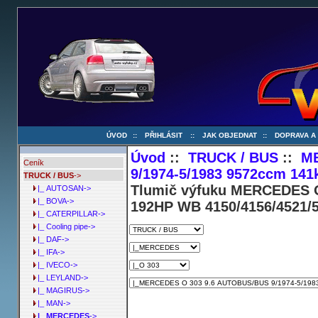
ÚVOD
::
PŘIHLÁSIT
::
JAK OBJEDNAT
::
DOPRAVA A
Úvod
::
TRUCK / BUS
::
M
Ceník
9/1974-5/1983 9572ccm 141
TRUCK / BUS
->
Tlumič výfuku MERCEDES O
|_ AUTOSAN->
|_ BOVA->
192HP WB 4150/4156/4521/5
|_ CATERPILLAR->
|_ Cooling pipe->
|_ DAF->
|_ IFA->
|_ IVECO->
|_ LEYLAND->
|_ MAGIRUS->
|_ MAN->
|_ MERCEDES
->