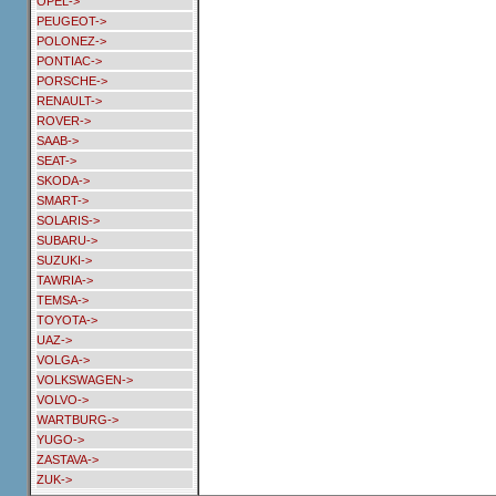
OPEL->
PEUGEOT->
POLONEZ->
PONTIAC->
PORSCHE->
RENAULT->
ROVER->
SAAB->
SEAT->
SKODA->
SMART->
SOLARIS->
SUBARU->
SUZUKI->
TAWRIA->
TEMSA->
TOYOTA->
UAZ->
VOLGA->
VOLKSWAGEN->
VOLVO->
WARTBURG->
YUGO->
ZASTAVA->
ZUK->