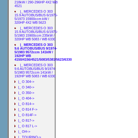
218kW / 290-296HP 4X2 WB
4521
|_ MERCEDES O 303
15.9 AUTOBUS/BUS 6/1975-
5/1973 15900ccm kW /
320HP 4X2 WB 5623
|_ MERCEDES O 303
15.9 AUTOBUS/BUS 6/1975-
5/1983 15900ccm 235kW /
320HP WB 5083 / WB 6330
|_ MERCEDES O 303
9.6 AUTOBUS/BUS 9/1974-
5/1983 9572ccm 141kW /
192HP WB
4150/4156/4521/5083/5381/5623/6330
|_ MERCEDES O 303
9.6 AUTOBUS/BUS 9/1974-
5/1983 9572ccm 141kW /
192HP WB 5083 / WB 6330
|_ O 304->
|_ O 340->
|_ O 350->
|_ O 404->
|_ O 814->
|_ O 814 F->
|_ O 814F->
|_ O 817->
|_ O 817 L->
|_ OH->
|_ TOURINO->