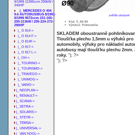
9/1999 11300ccm 250kW /
340HP
|_ MERCEDES O 404
9.6 AUTOBUS/BUS 8/1991-
zvětšit obrázek
9/1999 9572ccm 151-165-
200-213kW / 205-224-272-
Kód: 5_69.96
Výrobce: Polmostrów
290HP
|_ O 814->
SKLADEM oboustranně pohliníkované
|_ O 814 F->
Tloušťka plechu 1,5mm u výfuků pro
|_ O 814F->
automobily, výfuky pro nákladní auto
|_ O 817->
autobusy mají tloušťku plechu 2mm. 
|_ O 817 L->
roky.
"); ?>
|_ OH->
"); ?>
|_ TOURINO->
|_ TOURISMO->
|_ TRAVEGO->
|_ UNIMOG->
|_ VARIO->
|_ NEOPLAN->
|_ RENAULT->
|_ SCANIA->
|_ SETRA->
|_ SOLARIS->
|_ STEYR->
|_ TEMSA->
|_ UNIVERSAL->
|_ VAN HOOL->