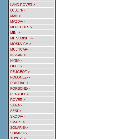
LAND ROVER->
LUBLIN->
MAN->
MAZDA->
MERCEDES->
MINI->
MITSUBISHI->
MOSKVICH->
MULTICAR->
NISSAN->
NYSA->
OPEL->
PEUGEOT->
POLONEZ->
PONTIAC->
PORSCHE->
RENAULT->
ROVER->
SAAB->
SEAT->
SKODA->
SMART->
SOLARIS->
SUBARU->
SUZUKI->