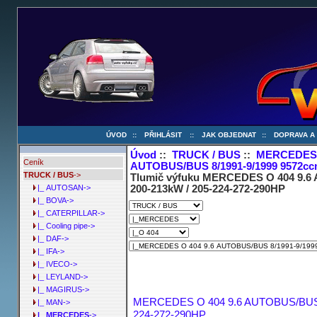
ÚVOD
::
PŘIHLÁSIT
::
JAK OBJEDNAT
::
DOPRAVA A
Úvod
::
TRUCK / BUS
::
MERCEDE
Ceník
AUTOBUS/BUS 8/1991-9/1999 9572ccm
TRUCK / BUS
->
Tlumič výfuku MERCEDES O 404 9.6 
200-213kW / 205-224-272-290HP
|_ AUTOSAN->
|_ BOVA->
|_ CATERPILLAR->
|_ Cooling pipe->
|_ DAF->
|_ IFA->
|_ IVECO->
|_ LEYLAND->
|_ MAGIRUS->
MERCEDES O 404 9.6 AUTOBUS/BUS 8/
|_ MAN->
224-272-290HP
|_ MERCEDES
->