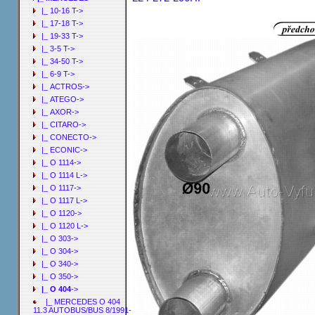
|_ 10-16 T->
|_ 17-18 T->
|_ 19-33 T->
|_ 3-5 T->
|_ 34-50 T->
|_ 6-9 T->
|_ ACTROS->
|_ ATEGO->
|_ AXOR->
|_ CITARO->
|_ CONECTO->
|_ ECONIC->
|_ O 1114->
|_ O 1114 L->
|_ O 1117->
|_ O 1117 L->
|_ O 1120->
|_ O 1120 L->
|_ O 303->
|_ O 304->
|_ O 340->
|_ O 350->
|_ O 404
->
|_ MERCEDES O 404
11.3 AUTOBUS/BUS 8/1991-