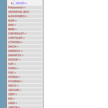
|_ VOLVO->
Prislusenstvi->
UNIVERSAL BOX
ALFA ROMEO->
AUDI->
AVIA->
BMW->
CHEVROLET->
CHRYSLER->
CITROEN->
DACIA->
DAEWOO->
DAIHATSU->
DODGE->
FIAT->
FORD->
FSO->
HONDA->
HYUNDAI->
IVECO->
JAGUAR->
JEEP->
KIA->
LADA->
LANCIA->