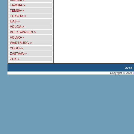
TAWRIA->
TEMSA->
TOYOTA->
UAZ->
VOLGA->
VOLKSWAGEN->
VOLVO->
WARTBURG->
YUGO->
ZASTAVA->
ZUK->
Úvod
Copyright © 2026