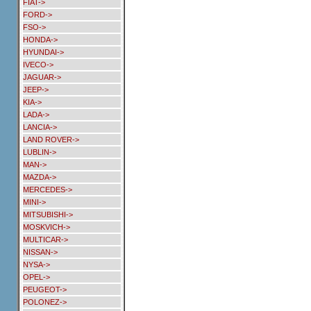
FIAT->
FORD->
FSO->
HONDA->
HYUNDAI->
IVECO->
JAGUAR->
JEEP->
KIA->
LADA->
LANCIA->
LAND ROVER->
LUBLIN->
MAN->
MAZDA->
MERCEDES->
MINI->
MITSUBISHI->
MOSKVICH->
MULTICAR->
NISSAN->
NYSA->
OPEL->
PEUGEOT->
POLONEZ->