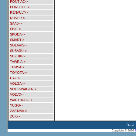
PONTIAC->
PORSCHE->
RENAULT->
ROVER->
SAAB->
SEAT->
SKODA->
SMART->
SOLARIS->
SUBARU->
SUZUKI->
TAWRIA->
TEMSA->
TOYOTA->
UAZ->
VOLGA->
VOLKSWAGEN->
VOLVO->
WARTBURG->
YUGO->
ZASTAVA->
ZUK->
Úvod
Copyright © 2026