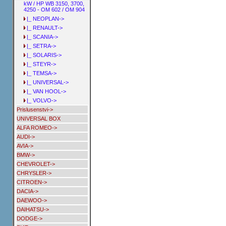
kW / HP WB 3150, 3700,
4250 - OM 602 / OM 904
|_ NEOPLAN->
|_ RENAULT->
|_ SCANIA->
|_ SETRA->
|_ SOLARIS->
|_ STEYR->
|_ TEMSA->
|_ UNIVERSAL->
|_ VAN HOOL->
|_ VOLVO->
Prislusenstvi->
UNIVERSAL BOX
ALFA ROMEO->
AUDI->
AVIA->
BMW->
CHEVROLET->
CHRYSLER->
CITROEN->
DACIA->
DAEWOO->
DAIHATSU->
DODGE->