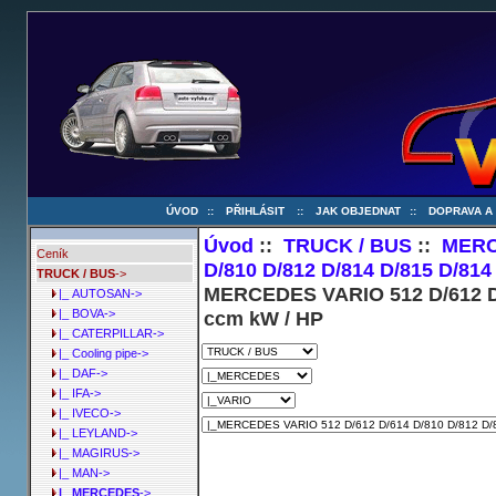
ÚVOD
::
PŘIHLÁSIT
::
JAK OBJEDNAT
::
DOPRAVA A
Úvod
::
TRUCK / BUS
::
MER
Ceník
D/810 D/812 D/814 D/815 D/814
TRUCK / BUS
->
MERCEDES VARIO 512 D/612 D/6
|_ AUTOSAN->
ccm kW / HP
|_ BOVA->
|_ CATERPILLAR->
|_ Cooling pipe->
|_ DAF->
|_ IFA->
|_ IVECO->
|_ LEYLAND->
|_ MAGIRUS->
|_ MAN->
|_ MERCEDES
->