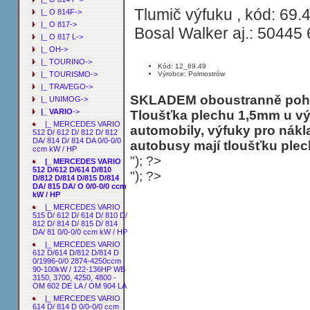
Tlumič výfuku , kód: 69.
|_ O 814F->
|_ O 817->
Bosal Walker aj.: 50445
|_ O 817 L->
|_ OH->
|_ TOURINO->
Kód: 12_69.49
Výrobce: Polmostrów
|_ TOURISMO->
|_ TRAVEGO->
SKLADEM oboustranně pohli
|_ UNIMOG->
|_ VARIO
->
Tloušťka plechu 1,5mm u vý
|_ MERCEDES VARIO
automobily, výfuky pro nákl
512 D/ 612 D/ 812 D/ 812
DA/ 814 D/ 814 DA 0/0-0/0
autobusy mají tloušťku plec
ccm kW / HP
"); ?>
|_ MERCEDES VARIO
512 D/612 D/614 D/810
"); ?>
D/812 D/814 D/815 D/814
DA/ 815 DA/ O 0/0-0/0 ccm
kW / HP
|_ MERCEDES VARIO
515 D/ 612 D/ 614 D/ 810 D/
812 D/ 814 D/ 815 D/ 814
DA/ 81 0/0-0/0 ccm kW / HP
|_ MERCEDES VARIO
612 D/614 D/812 D/814 D
0/1996-0/0 2874-4250ccm
90-100kW / 122-136HP WB
3150, 3700, 4250, 4800 -
OM 602 DE LA / OM 904 LA
|_ MERCEDES VARIO
614 D/ 814 D 0/0-0/0 ccm