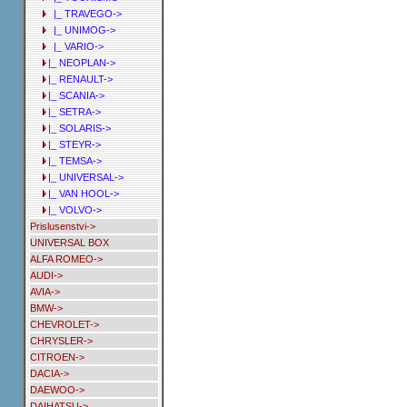
|_ TRAVEGO->
|_ UNIMOG->
|_ VARIO->
|_ NEOPLAN->
|_ RENAULT->
|_ SCANIA->
|_ SETRA->
|_ SOLARIS->
|_ STEYR->
|_ TEMSA->
|_ UNIVERSAL->
|_ VAN HOOL->
|_ VOLVO->
Prislusenstvi->
UNIVERSAL BOX
ALFA ROMEO->
AUDI->
AVIA->
BMW->
CHEVROLET->
CHRYSLER->
CITROEN->
DACIA->
DAEWOO->
DAIHATSU->