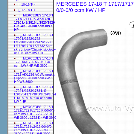
MERCEDES 17-18 T 1717/1717 L
|_ 10-16 T->
0/0-0/0 ccm kW / HP
|_ 17-18 T
->
|_ MERCEDES 17-18 T
1717/1717 L-K-AK/1720-
1720 L-S/1816 L/1820/1820
L-K-AK 0/0-0/0 ccm kW /
HP
|_ MERCEDES 17-18 T
1720 L/1722/1722
L/1726/1726 L-S-LS/1727
L/1729/1729 LS/1732 Sam.
skrzyniowy/Ciągnik siodłowy
0/0-0/0 ccm kW / HP
|_ MERCEDES 17-18 T
1722 AK/1726 AK 0/0-0/0
ccm kW / HP WB 3600
|_ MERCEDES 17-18 T
1722 AK/1726 AK Wywrotka
(Tipper) 0/0-0/0 ccm kW /
HP WB 3600
|_ MERCEDES 17-18 T
1722 L/1733/1733 L-S-
LS/1734 L/1738 S/1824/1824
L-K/1827/182 0/0-0/0 ccm
kW / HP
|_ MERCEDES 17-18 T
1722/1722 K/1726 K 0/0-0/0
ccm kW / HP 1722/1726 K -
WB 3600 ; 1722 K - WB 3900
|_ MERCEDES 17-18 T
1722/1722 K/2422 0/0-0/0
ccm kW / HP 1722 - WB
3600 / 1722 K - WB 3900