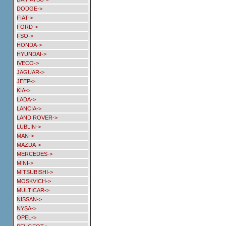
DODGE->
FIAT->
FORD->
FSO->
HONDA->
HYUNDAI->
IVECO->
JAGUAR->
JEEP->
KIA->
LADA->
LANCIA->
LAND ROVER->
LUBLIN->
MAN->
MAZDA->
MERCEDES->
MINI->
MITSUBISHI->
MOSKVICH->
MULTICAR->
NISSAN->
NYSA->
OPEL->