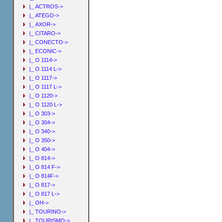
|_ ACTROS->
|_ ATEGO->
|_ AXOR->
|_ CITARO->
|_ CONECTO->
|_ ECONIC->
|_ O 1114->
|_ O 1114 L->
|_ O 1117->
|_ O 1117 L->
|_ O 1120->
|_ O 1120 L->
|_ O 303->
|_ O 304->
|_ O 340->
|_ O 350->
|_ O 404->
|_ O 814->
|_ O 814 F->
|_ O 814F->
|_ O 817->
|_ O 817 L->
|_ OH->
|_ TOURINO->
|_ TOURISMO->