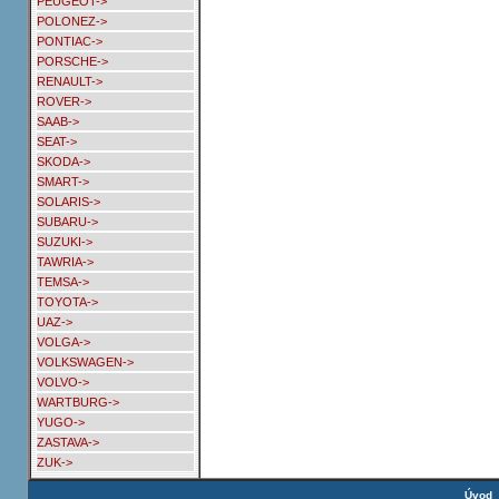
PEUGEOT->
POLONEZ->
PONTIAC->
PORSCHE->
RENAULT->
ROVER->
SAAB->
SEAT->
SKODA->
SMART->
SOLARIS->
SUBARU->
SUZUKI->
TAWRIA->
TEMSA->
TOYOTA->
UAZ->
VOLGA->
VOLKSWAGEN->
VOLVO->
WARTBURG->
YUGO->
ZASTAVA->
ZUK->
Úvod