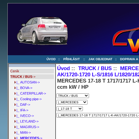
ÚVOD
::
PŘIHLÁSIT
::
JAK OBJEDNAT
::
DOPRAVA A
Úvod
::
TRUCK / BUS
::
MERCE
Ceník
AK/1720-1720 L-S/1816 L/1820/18
TRUCK / BUS
->
MERCEDES 17-18 T 1717/1717 L-K
|_ AUTOSAN->
ccm kW / HP
|_ BOVA->
|_ CATERPILLAR->
|_ Cooling pipe->
|_ DAF->
|_ IFA->
|_ IVECO->
|_ LEYLAND->
|_ MAGIRUS->
|_ MAN->
|_ MERCEDES
->