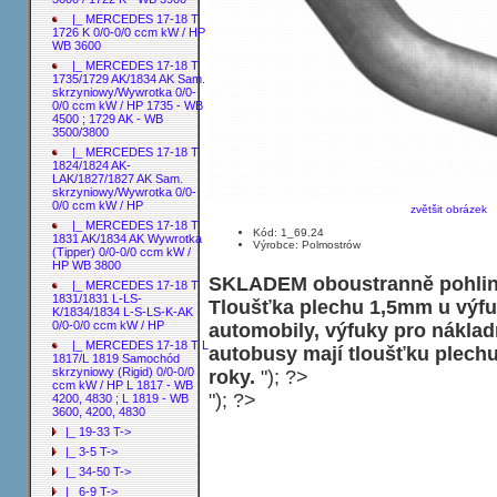
|_ MERCEDES 17-18 T
1726 K 0/0-0/0 ccm kW / HP
WB 3600
|_ MERCEDES 17-18 T
1735/1729 AK/1834 AK Sam.
skrzyniowy/Wywrotka 0/0-
0/0 ccm kW / HP 1735 - WB
4500 ; 1729 AK - WB
3500/3800
|_ MERCEDES 17-18 T
1824/1824 AK-
LAK/1827/1827 AK Sam.
skrzyniowy/Wywrotka 0/0-
0/0 ccm kW / HP
zvětšit obrázek
|_ MERCEDES 17-18 T
Kód: 1_69.24
1831 AK/1834 AK Wywrotka
Výrobce: Polmostrów
(Tipper) 0/0-0/0 ccm kW /
HP WB 3800
SKLADEM oboustranně pohliní
|_ MERCEDES 17-18 T
1831/1831 L-LS-
Tloušťka plechu 1,5mm u výfu
K/1834/1834 L-S-LS-K-AK
0/0-0/0 ccm kW / HP
automobily, výfuky pro náklad
|_ MERCEDES 17-18 T L
autobusy mají tloušťku plech
1817/L 1819 Samochód
skrzyniowy (Rigid) 0/0-0/0
roky.
"); ?>
ccm kW / HP L 1817 - WB
"); ?>
4200, 4830 ; L 1819 - WB
3600, 4200, 4830
|_ 19-33 T->
|_ 3-5 T->
|_ 34-50 T->
|_ 6-9 T->