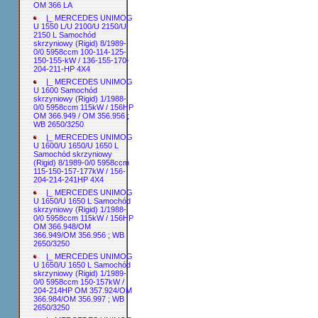
OM 366 LA
|_ MERCEDES UNIMOG
U 1550 L/U 2100/U 2150/U
2150 L Samochód
skrzyniowy (Rigid) 8/1989-
0/0 5958ccm 100-114-125-
150-155-kW / 136-155-170-
204-211-HP 4X4
|_ MERCEDES UNIMOG
U 1600 Samochód
skrzyniowy (Rigid) 1/1988-
0/0 5958ccm 115kW / 156HP
OM 366.949 / OM 356.956 ;
WB 2650/3250
|_ MERCEDES UNIMOG
U 1600/U 1650/U 1650 L
Samochód skrzyniowy
(Rigid) 8/1989-0/0 5958ccm
115-150-157-177kW / 156-
204-214-241HP 4X4
|_ MERCEDES UNIMOG
U 1650/U 1650 L Samochód
skrzyniowy (Rigid) 1/1988-
0/0 5958ccm 115kW / 156HP
OM 366.948/OM
366.949/OM 356.956 ; WB
2650/3250
|_ MERCEDES UNIMOG
U 1650/U 1650 L Samochód
skrzyniowy (Rigid) 1/1989-
0/0 5958ccm 150-157kW /
204-214HP OM 357.924/OM
366.984/OM 356.997 ; WB
2650/3250