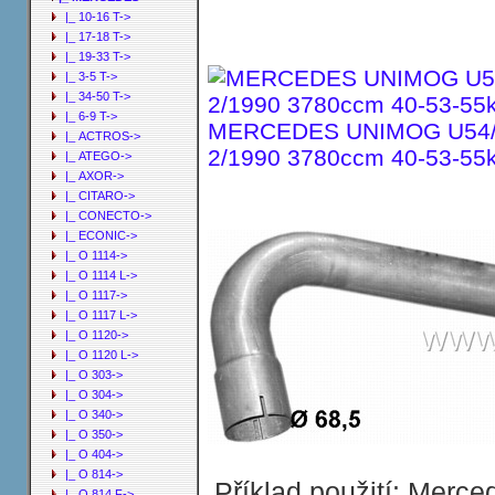
|_ 10-16 T->
|_ 17-18 T->
|_ 19-33 T->
|_ 3-5 T->
|_ 34-50 T->
|_ 6-9 T->
MERCEDES UNIMOG U54/U6
|_ ACTROS->
2/1990 3780ccm 40-53-55
|_ ATEGO->
|_ AXOR->
|_ CITARO->
|_ CONECTO->
|_ ECONIC->
|_ O 1114->
|_ O 1114 L->
|_ O 1117->
|_ O 1117 L->
|_ O 1120->
|_ O 1120 L->
|_ O 303->
|_ O 304->
|_ O 340->
|_ O 350->
|_ O 404->
|_ O 814->
U54/U66/U72/U800 Samochód skrzynio
Příklad použití: Merc
|_ O 814 F->