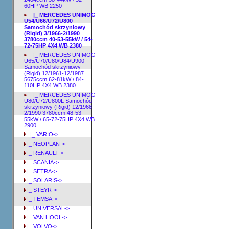
60HP WB 2250
|_ MERCEDES UNIMOG
U54/U66/U72/U800
Samochód skrzyniowy
(Rigid) 3/1966-2/1990
3780ccm 40-53-55kW / 54-
72-75HP 4X4 WB 2380
|_ MERCEDES UNIMOG
U65/U70/U80/U84/U900
Samochód skrzyniowy
(Rigid) 12/1961-12/1987
5675ccm 62-81kW / 84-
110HP 4X4 WB 2380
|_ MERCEDES UNIMOG
U80/U72/U800L Samochód
skrzyniowy (Rigid) 12/1968-
2/1990 3780ccm 48-53-
55kW / 65-72-75HP 4X4 WB
2900
|_ VARIO->
|_ NEOPLAN->
|_ RENAULT->
|_ SCANIA->
|_ SETRA->
|_ SOLARIS->
|_ STEYR->
|_ TEMSA->
|_ UNIVERSAL->
|_ VAN HOOL->
|_ VOLVO->