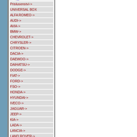
Prislusenstvi->
UNIVERSAL BOX
ALFA ROMEO->
AUDI->
AVIA->
BMW->
CHEVROLET->
CHRYSLER->
CITROEN->
DACIA->
DAEWOO->
DAIHATSU->
DODGE->
FIAT->
FORD->
FSO->
HONDA->
HYUNDAI->
IVECO->
JAGUAR->
JEEP->
KIA->
LADA->
LANCIA->
LAND ROVER->