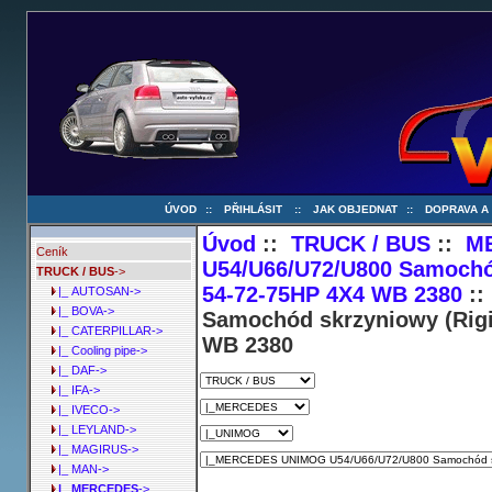
ÚVOD
::
PŘIHLÁSIT
::
JAK OBJEDNAT
::
DOPRAVA A
Úvod
::
TRUCK / BUS
::
M
Ceník
U54/U66/U72/U800 Samochód
TRUCK / BUS
->
54-72-75HP 4X4 WB 2380
::
|_ AUTOSAN->
|_ BOVA->
Samochód skrzyniowy (Rigi
|_ CATERPILLAR->
WB 2380
|_ Cooling pipe->
|_ DAF->
|_ IFA->
|_ IVECO->
|_ LEYLAND->
|_ MAGIRUS->
|_ MAN->
|_ MERCEDES
->