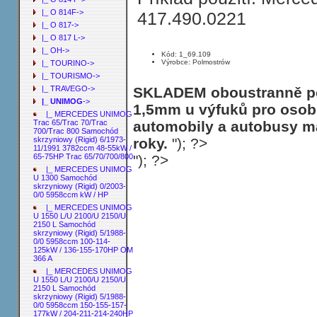
|_ O 814F->
417.490.0221
|_ O 817->
|_ O 817 L->
|_ OH->
Kód: 1_69.109
Výrobce: Polmostrów
|_ TOURINO->
|_ TOURISMO->
SKLADEM oboustranně poh
|_ TRAVEGO->
|_ UNIMOG
->
1,5mm u výfuků pro osobn
|_ MERCEDES UNIMOG
automobily a autobusy ma
Trac 65/Trac 70/Trac
700/Trac 800 Samochód
roky.
"); ?>
skrzyniowy (Rigid) 6/1973-
11/1991 3782ccm 48-55kW /
"); ?>
65-75HP Trac 65/70/700/800
|_ MERCEDES UNIMOG
U 1300 Samochód
skrzyniowy (Rigid) 0/2003-
0/0 5958ccm kW / HP
|_ MERCEDES UNIMOG
U 1550 L/U 2100/U 2150/U
2150 L Samochód
skrzyniowy (Rigid) 5/1988-
0/0 5958ccm 100-114-
125kW / 136-155-170HP OM
366 A
|_ MERCEDES UNIMOG
U 1550 L/U 2100/U 2150/U
2150 L Samochód
skrzyniowy (Rigid) 5/1988-
0/0 5958ccm 150-155-157-
177kW / 204-211-214-240HP