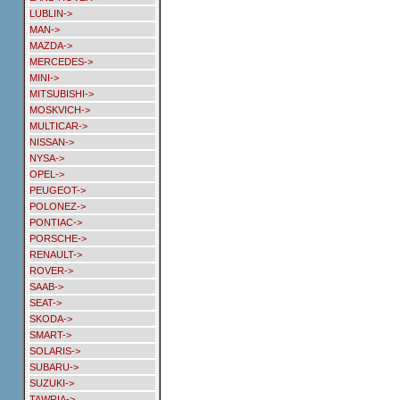
LUBLIN->
MAN->
MAZDA->
MERCEDES->
MINI->
MITSUBISHI->
MOSKVICH->
MULTICAR->
NISSAN->
NYSA->
OPEL->
PEUGEOT->
POLONEZ->
PONTIAC->
PORSCHE->
RENAULT->
ROVER->
SAAB->
SEAT->
SKODA->
SMART->
SOLARIS->
SUBARU->
SUZUKI->
TAWRIA->