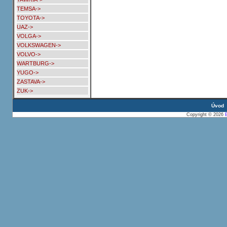
TEMSA->
TOYOTA->
UAZ->
VOLGA->
VOLKSWAGEN->
VOLVO->
WARTBURG->
YUGO->
ZASTAVA->
ZUK->
Úvod
Copyright © 2026