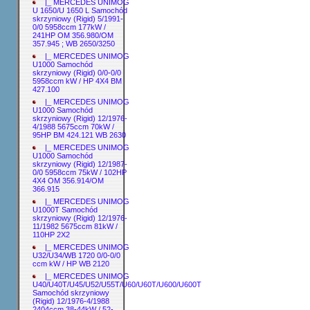
|_ MERCEDES UNIMOG
U 1650/U 1650 L Samochód
skrzyniowy (Rigid) 5/1991-
0/0 5958ccm 177kW /
241HP OM 356.980/OM
357.945 ; WB 2650/3250
|_ MERCEDES UNIMOG
U1000 Samochód
skrzyniowy (Rigid) 0/0-0/0
5958ccm kW / HP 4X4 BM
427.100
|_ MERCEDES UNIMOG
U1000 Samochód
skrzyniowy (Rigid) 12/1976-
4/1988 5675ccm 70kW /
95HP BM 424.121 WB 2630
|_ MERCEDES UNIMOG
U1000 Samochód
skrzyniowy (Rigid) 12/1987-
0/0 5958ccm 75kW / 102HP
4X4 OM 356.914/OM
366.915
|_ MERCEDES UNIMOG
U1000T Samochód
skrzyniowy (Rigid) 12/1976-
11/1982 5675ccm 81kW /
110HP 2X2
|_ MERCEDES UNIMOG
U32/U34/WB 1720 0/0-0/0
ccm kW / HP WB 2120
|_ MERCEDES UNIMOG
U40/U40T/U45/U52/U55T/U60/U60T/U600/U600T
Samochód skrzyniowy
(Rigid) 12/1976-4/1988
2404ccm 38-44kW / 52-