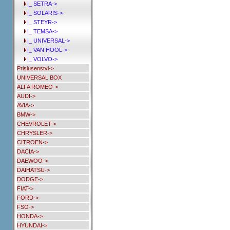
|_ SETRA->
|_ SOLARIS->
|_ STEYR->
|_ TEMSA->
|_ UNIVERSAL->
|_ VAN HOOL->
|_ VOLVO->
Prislusenstvi->
UNIVERSAL BOX
ALFA ROMEO->
AUDI->
AVIA->
BMW->
CHEVROLET->
CHRYSLER->
CITROEN->
DACIA->
DAEWOO->
DAIHATSU->
DODGE->
FIAT->
FORD->
FSO->
HONDA->
HYUNDAI->