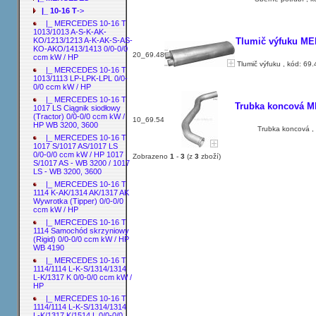
|_ 10-16 T
->
|_ MERCEDES 10-16 T
1013/1013 A-S-K-AK-
KO/1213/1213 A-K-AK-S-AS-
Tlumič výfuku MER
KO-AKO/1413/1413 0/0-0/0
20_69.48
ccm kW / HP
Tlumič výfuku , kód: 69
|_ MERCEDES 10-16 T
1013/1113 LP-LPK-LPL 0/0-
0/0 ccm kW / HP
|_ MERCEDES 10-16 T
Trubka koncová ME
1017 LS Ciągnik siodłowy
(Tractor) 0/0-0/0 ccm kW /
10_69.54
HP WB 3200, 3600
Trubka koncová , 
|_ MERCEDES 10-16 T
1017 S/1017 AS/1017 LS
0/0-0/0 ccm kW / HP 1017
Zobrazeno
1
-
3
(z
3
zboží)
S/1017 AS - WB 3200 / 1017
LS - WB 3200, 3600
|_ MERCEDES 10-16 T
1114 K-AK/1314 AK/1317 AK
Wywrotka (Tipper) 0/0-0/0
ccm kW / HP
|_ MERCEDES 10-16 T
1114 Samochód skrzyniowy
(Rigid) 0/0-0/0 ccm kW / HP
WB 4190
|_ MERCEDES 10-16 T
1114/1114 L-K-S/1314/1314
L-K/1317 K 0/0-0/0 ccm kW /
HP
|_ MERCEDES 10-16 T
1114/1114 L-K-S/1314/1314
L-K/1317 K/1514 L 0/0-0/0