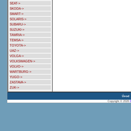
SEAT->
SKODA->
SMART->
SOLARIS->
SUBARU->
SUZUKI->
TAWRIA->
TEMSA->
TOYOTA->
UAZ->
VOLGA->
VOLKSWAGEN->
VOLVO->
WARTBURG->
YUGO->
ZASTAVA->
ZUK->
Úvod
Copyright © 2026