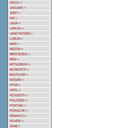
IVECO->
JAGUAR->
JEEP->
KIA->
LADA->
LANCIA->
LAND ROVER->
LUBLIN->
MAN->
MAZDA->
MERCEDES->
MINI->
MITSUBISHI->
MOSKVICH->
MULTICAR->
NISSAN->
NYSA->
OPEL->
PEUGEOT->
POLONEZ->
PONTIAC->
PORSCHE->
RENAULT->
ROVER->
SAAB->