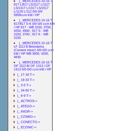
|_ MERCEDES 10-16 T
817 L/817 LS/1117 L/1117
LS/1317 L/1317 LS/1517
L/1120 L/112 0/0-0/0
5958ccm kW / HP
|_ MERCEDES 10-16 T
817/817 S-K 0/0-0/0 ccm kW
/ HP 817 - WB 3150, 3700,
4250, 4900 ; 817 S - WB
3150, 3700 ; 817 K - WB
3150
|_ MERCEDES 10-16 T
LF 1113 B Betoniarka
(Cement mixer) 0/0-0/0 ccm
kW / HP WB 3600, 4200,
4830
|_ MERCEDES 10-16 T
OF 1113 B/ OF 1313 / OF
1413 0/0-0/0 ccm kW / HP
|_ 17-18 T->
|_ 19-33 T->
|_ 3-5 T->
|_ 34-50 T->
|_ 6-9 T->
|_ ACTROS->
|_ ATEGO->
|_ AXOR->
|_ CITARO->
|_ CONECTO->
|_ ECONIC->