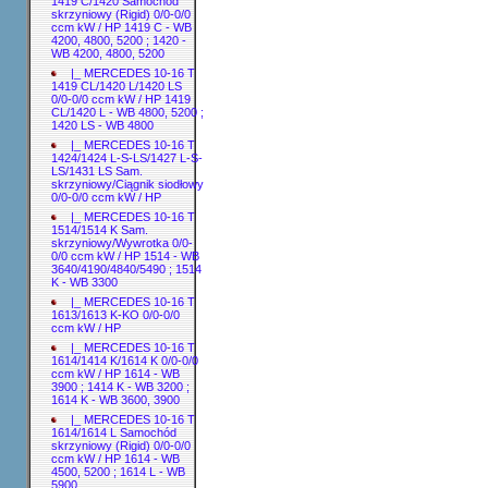
1419 C/1420 Samochód
skrzyniowy (Rigid) 0/0-0/0
ccm kW / HP 1419 C - WB
4200, 4800, 5200 ; 1420 -
WB 4200, 4800, 5200
|_ MERCEDES 10-16 T
1419 CL/1420 L/1420 LS
0/0-0/0 ccm kW / HP 1419
CL/1420 L - WB 4800, 5200 ;
1420 LS - WB 4800
|_ MERCEDES 10-16 T
1424/1424 L-S-LS/1427 L-S-
LS/1431 LS Sam.
skrzyniowy/Ciągnik siodłowy
0/0-0/0 ccm kW / HP
|_ MERCEDES 10-16 T
1514/1514 K Sam.
skrzyniowy/Wywrotka 0/0-
0/0 ccm kW / HP 1514 - WB
3640/4190/4840/5490 ; 1514
K - WB 3300
|_ MERCEDES 10-16 T
1613/1613 K-KO 0/0-0/0
ccm kW / HP
|_ MERCEDES 10-16 T
1614/1414 K/1614 K 0/0-0/0
ccm kW / HP 1614 - WB
3900 ; 1414 K - WB 3200 ;
1614 K - WB 3600, 3900
|_ MERCEDES 10-16 T
1614/1614 L Samochód
skrzyniowy (Rigid) 0/0-0/0
ccm kW / HP 1614 - WB
4500, 5200 ; 1614 L - WB
5900