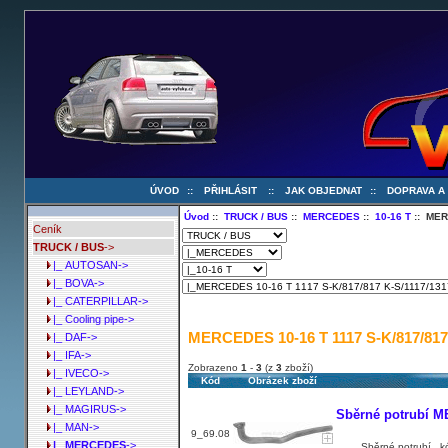
ÚVOD
::
PŘIHLÁSIT
::
JAK OBJEDNAT
::
DOPRAVA A
Úvod
::
TRUCK / BUS
::
MERCEDES
::
10-16 T
:: MER
Ceník
TRUCK / BUS
->
|_ AUTOSAN->
|_ BOVA->
|_ CATERPILLAR->
|_ Cooling pipe->
MERCEDES 10-16 T 1117 S-K/817/817 
|_ DAF->
|_ IFA->
Zobrazeno
1
-
3
(z
3
zboží)
|_ IVECO->
Kód
Obrázek zboží
|_ LEYLAND->
|_ MAGIRUS->
Sběrné potrubí ME
|_ MAN->
9_69.08
|_ MERCEDES
->
Sběrné potrubí , k