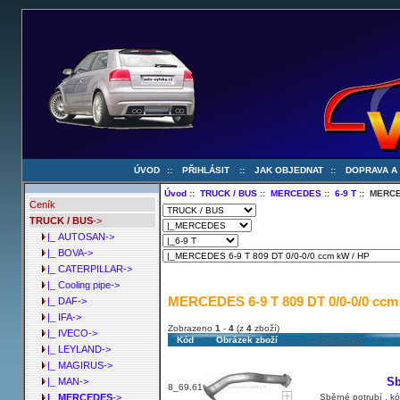
ÚVOD
::
PŘIHLÁSIT
::
JAK OBJEDNAT
::
DOPRAVA A
Úvod
::
TRUCK / BUS
::
MERCEDES
::
6-9 T
:: MERCED
Ceník
TRUCK / BUS
->
|_ AUTOSAN->
|_ BOVA->
|_ CATERPILLAR->
|_ Cooling pipe->
MERCEDES 6-9 T 809 DT 0/0-0/0 ccm
|_ DAF->
|_ IFA->
Zobrazeno
1
-
4
(z
4
zboží)
|_ IVECO->
Kód
Obrázek zboží
|_ LEYLAND->
|_ MAGIRUS->
Sb
|_ MAN->
8_69.61
Sběrné potrubí , k
|_ MERCEDES
->