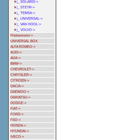
|_ SOLARIS->
|_ STEYR->
|_ TEMSA->
|_ UNIVERSAL->
|_ VAN HOOL->
|_ VOLVO->
Prislusenstvi->
UNIVERSAL BOX
ALFA ROMEO->
AUDI->
AVIA->
BMW->
CHEVROLET->
CHRYSLER->
CITROEN->
DACIA->
DAEWOO->
DAIHATSU->
DODGE->
FIAT->
FORD->
FSO->
HONDA->
HYUNDAI->
IVECO->