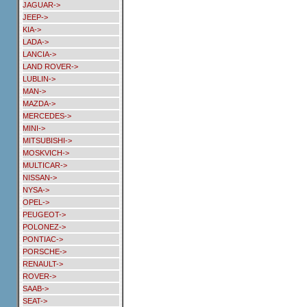
JAGUAR->
JEEP->
KIA->
LADA->
LANCIA->
LAND ROVER->
LUBLIN->
MAN->
MAZDA->
MERCEDES->
MINI->
MITSUBISHI->
MOSKVICH->
MULTICAR->
NISSAN->
NYSA->
OPEL->
PEUGEOT->
POLONEZ->
PONTIAC->
PORSCHE->
RENAULT->
ROVER->
SAAB->
SEAT->