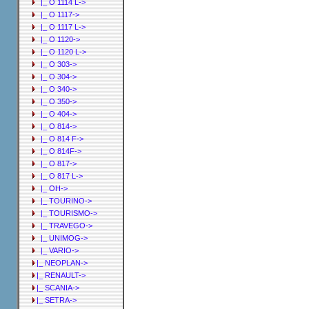
|_ O 1114 L->
|_ O 1117->
|_ O 1117 L->
|_ O 1120->
|_ O 1120 L->
|_ O 303->
|_ O 304->
|_ O 340->
|_ O 350->
|_ O 404->
|_ O 814->
|_ O 814 F->
|_ O 814F->
|_ O 817->
|_ O 817 L->
|_ OH->
|_ TOURINO->
|_ TOURISMO->
|_ TRAVEGO->
|_ UNIMOG->
|_ VARIO->
|_ NEOPLAN->
|_ RENAULT->
|_ SCANIA->
|_ SETRA->