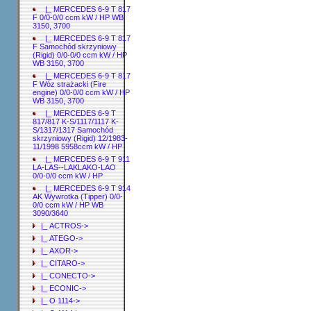
|_ MERCEDES 6-9 T 817
F 0/0-0/0 ccm kW / HP WB
3150, 3700
|_ MERCEDES 6-9 T 817
F Samochód skrzyniowy
(Rigid) 0/0-0/0 ccm kW / HP
WB 3150, 3700
|_ MERCEDES 6-9 T 817
F Wóz strażacki (Fire
engine) 0/0-0/0 ccm kW / HP
WB 3150, 3700
|_ MERCEDES 6-9 T
817/817 K-S/1117/1117 K-
S/1317/1317 Samochód
skrzyniowy (Rigid) 12/1983-
11/1998 5958ccm kW / HP
|_ MERCEDES 6-9 T 911
LA-LAS--LAKLAKO-LAO
0/0-0/0 ccm kW / HP
|_ MERCEDES 6-9 T 914
AK Wywrotka (Tipper) 0/0-
0/0 ccm kW / HP WB
3090/3640
|_ ACTROS->
|_ ATEGO->
|_ AXOR->
|_ CITARO->
|_ CONECTO->
|_ ECONIC->
|_ O 1114->