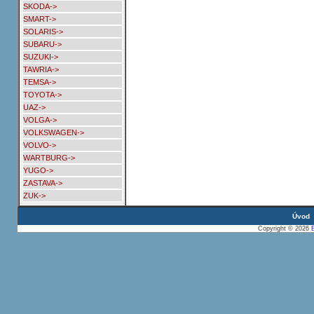
SKODA->
SMART->
SOLARIS->
SUBARU->
SUZUKI->
TAWRIA->
TEMSA->
TOYOTA->
UAZ->
VOLGA->
VOLKSWAGEN->
VOLVO->
WARTBURG->
YUGO->
ZASTAVA->
ZUK->
Úvod
Copyright © 2026