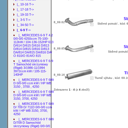
|_ 10-16 T->
|_ 17-18 T->
|_ 19-33 T->
Sb
|_ 3-5 T->
8_69.62
Sběrné potrubí , kód: 
|_ 34-50 T->
|_ 6-9 T
->
|_ MERCEDES 6-9 T 4.2
0/0-0/0 4250ccm 75-100-
112kW / 104-136-152HP 613
D/614 D/615 D/616 D/813
Sb
8_69.65
D/814 D/815 D/816 D/813
Sběrné potrubí
DA/814 DA/815 DA/816 DA/
O 810/O 814/O 815
|_ MERCEDES 6-9 T 6-9
T Samochód skrzyniowy
(Rigid) 3/1986-11/1994
3972ccm kW / 105-115-
T
140HP
8_69.16
Tlumič výfuku , kód: 69.
|_ MERCEDES 6-9 T 609
D 0/0-0/0 ccm kW / HP WB
3150 , 3700 , 4250
Zobrazeno
1
-
4
(z
4
zboží)
|_ MERCEDES 6-9 T 609
D 0/0-0/0 ccm kW / HP WB
3150, 3700, 4250
|_ MERCEDES 6-9 T 609
D/ 709 D/ 711D 0/0-0/0 ccm
kW / HP WB 3150, 3700,
4250
|_ MERCEDES 6-9 T 609
D/709 D Samochód
skrzyniowy (Rigid) 0/0-0/0