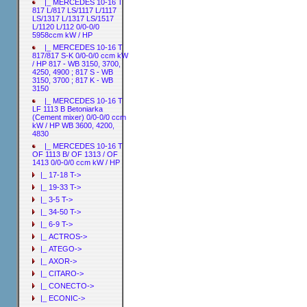
|_ MERCEDES 10-16 T
817 L/817 LS/1117 L/1117
LS/1317 L/1317 LS/1517
L/1120 L/112 0/0-0/0
5958ccm kW / HP
|_ MERCEDES 10-16 T
817/817 S-K 0/0-0/0 ccm kW
/ HP 817 - WB 3150, 3700,
4250, 4900 ; 817 S - WB
3150, 3700 ; 817 K - WB
3150
|_ MERCEDES 10-16 T
LF 1113 B Betoniarka
(Cement mixer) 0/0-0/0 ccm
kW / HP WB 3600, 4200,
4830
|_ MERCEDES 10-16 T
OF 1113 B/ OF 1313 / OF
1413 0/0-0/0 ccm kW / HP
|_ 17-18 T->
|_ 19-33 T->
|_ 3-5 T->
|_ 34-50 T->
|_ 6-9 T->
|_ ACTROS->
|_ ATEGO->
|_ AXOR->
|_ CITARO->
|_ CONECTO->
|_ ECONIC->