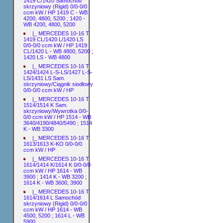
1419 C/1420 Samochód
skrzyniowy (Rigid) 0/0-0/0
ccm kW / HP 1419 C - WB
4200, 4800, 5200 ; 1420 -
WB 4200, 4800, 5200
|_ MERCEDES 10-16 T
1419 CL/1420 L/1420 LS
0/0-0/0 ccm kW / HP 1419
CL/1420 L - WB 4800, 5200 ;
1420 LS - WB 4800
|_ MERCEDES 10-16 T
1424/1424 L-S-LS/1427 L-S-
LS/1431 LS Sam.
skrzyniowy/Ciągnik siodłowy
0/0-0/0 ccm kW / HP
|_ MERCEDES 10-16 T
1514/1514 K Sam.
skrzyniowy/Wywrotka 0/0-
0/0 ccm kW / HP 1514 - WB
3640/4190/4840/5490 ; 1514
K - WB 3300
|_ MERCEDES 10-16 T
1613/1613 K-KO 0/0-0/0
ccm kW / HP
|_ MERCEDES 10-16 T
1614/1414 K/1614 K 0/0-0/0
ccm kW / HP 1614 - WB
3900 ; 1414 K - WB 3200 ;
1614 K - WB 3600, 3900
|_ MERCEDES 10-16 T
1614/1614 L Samochód
skrzyniowy (Rigid) 0/0-0/0
ccm kW / HP 1614 - WB
4500, 5200 ; 1614 L - WB
5900