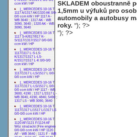
SKLADEM oboustranně poh
ccm kW / HP
1,5mm u výfuků pro osobn
|_ MERCEDES 10-16 T
1117 A/1317 AK/1320 AK 0/0-
automobily a autobusy ma
0/0 ccm kW / HP 1117 A -
WB 3640 ; 1317 AK - WB
roky.
"); ?>
3090, 3640 ; 1320 AK - WB
3090, 3640
"); ?>
|_ MERCEDES 10-16 T
1117 S-K/817/817 K-
S/1117/1317/1517 0/0-0/0
ccm kW / HP
|_ MERCEDES 10-16 T
1117/1117 L-S-LS-
K/1317/1317 L-LS-
K/1517/1517 L-K 0/0-0/0
ccm kW / HP
|_ MERCEDES 10-16 T
1117/1317 L-LS/1517 L 0/0-
0/0 ccm kW / HP
|_ MERCEDES 10-16 T
1117/1317 L-LS/1517 L 0/0-
0/0 ccm kW / HP 1117 - WB
3600, 4190 ; 1317 L/1517 L -
WB 3640, 4190, 4840, 5490 ;
1317 LS - WB 3090, 3640
|_ MERCEDES 10-16 T
1117/1317 L/1517 L/1317 LS
0/0-0/0 ccm kW / HP
|_ MERCEDES 10-16 T
1120 AF/1121 F/1124 AF
Wóz strażacki (Fire engine)
0/0-0/0 ccm kW / HP 1120
AF - WB 3640 ; 1121 F - WB