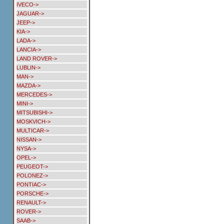
IVECO->
JAGUAR->
JEEP->
KIA->
LADA->
LANCIA->
LAND ROVER->
LUBLIN->
MAN->
MAZDA->
MERCEDES->
MINI->
MITSUBISHI->
MOSKVICH->
MULTICAR->
NISSAN->
NYSA->
OPEL->
PEUGEOT->
POLONEZ->
PONTIAC->
PORSCHE->
RENAULT->
ROVER->
SAAB->