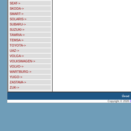
SEAT->
SKODA->
SMART->
SOLARIS->
SUBARU->
SUZUKI->
TAWRIA->
TEMSA->
TOYOTA->
UAZ->
VOLGA->
VOLKSWAGEN->
VOLVO->
WARTBURG->
YUGO->
ZASTAVA->
ZUK->
Úvod
Copyright © 2026