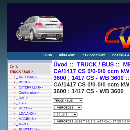
ÚVOD
::
PŘIHLÁSIT
::
JAK OBJEDNAT
::
DOPRAVA A
Úvod
::
TRUCK / BUS
::
M
Ceník
CA/1417 CS 0/0-0/0 ccm kW 
TRUCK / BUS
->
3600 ; 1417 CS - WB 3600
::
|_ AUTOSAN->
|_ BOVA->
CA/1417 CS 0/0-0/0 ccm kW 
|_ CATERPILLAR->
3600 ; 1417 CS - WB 3600
|_ Cooling pipe->
|_ DAF->
|_ IFA->
|_ IVECO->
|_ LEYLAND->
|_ MAGIRUS->
|_ MAN->
|_ MERCEDES
->