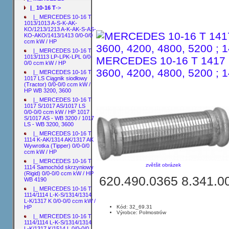
|_ 10-16 T
->
|_ MERCEDES 10-16 T
1013/1013 A-S-K-AK-
KO/1213/1213 A-K-AK-S-AS-
KO-AKO/1413/1413 0/0-0/0
ccm kW / HP
|_ MERCEDES 10-16 T
1013/1113 LP-LPK-LPL 0/0-
MERCEDES 10-16 T 1417 C
0/0 ccm kW / HP
3600, 4200, 4800, 5200 ; 
|_ MERCEDES 10-16 T
1017 LS Ciągnik siodłowy
(Tractor) 0/0-0/0 ccm kW /
HP WB 3200, 3600
|_ MERCEDES 10-16 T
1017 S/1017 AS/1017 LS
0/0-0/0 ccm kW / HP 1017
S/1017 AS - WB 3200 / 1017
LS - WB 3200, 3600
|_ MERCEDES 10-16 T
1114 K-AK/1314 AK/1317 AK
Wywrotka (Tipper) 0/0-0/0
ccm kW / HP
|_ MERCEDES 10-16 T
zvětšit obrázek
1114 Samochód skrzyniowy
(Rigid) 0/0-0/0 ccm kW / HP
620.490.0365 8.341.0
WB 4190
|_ MERCEDES 10-16 T
1114/1114 L-K-S/1314/1314
L-K/1317 K 0/0-0/0 ccm kW /
Kód: 32_69.31
HP
Výrobce: Polmostrów
|_ MERCEDES 10-16 T
1114/1114 L-K-S/1314/1314
L-K/1317 K/1514 L 0/0-0/0