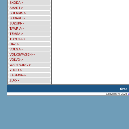
SKODA->
SMART->
SOLARIS->
SUBARU->
SUZUKI->
TAWRIA->
TEMSA->
TOYOTA->
UAZ->
VOLGA->
VOLKSWAGEN->
VOLVO->
WARTBURG->
YUGO->
ZASTAVA->
ZUK->
Úvod
Copyright © 2026