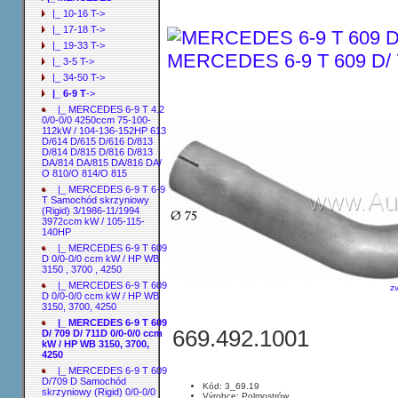
|_ 10-16 T->
|_ 17-18 T->
|_ 19-33 T->
MERCEDES 6-9 T 609 D/ 7
|_ 3-5 T->
|_ 34-50 T->
|_ 6-9 T
->
|_ MERCEDES 6-9 T 4.2
0/0-0/0 4250ccm 75-100-
112kW / 104-136-152HP 613
D/614 D/615 D/616 D/813
D/814 D/815 D/816 D/813
DA/814 DA/815 DA/816 DA/
O 810/O 814/O 815
|_ MERCEDES 6-9 T 6-9
T Samochód skrzyniowy
(Rigid) 3/1986-11/1994
3972ccm kW / 105-115-
140HP
|_ MERCEDES 6-9 T 609
D 0/0-0/0 ccm kW / HP WB
3150 , 3700 , 4250
|_ MERCEDES 6-9 T 609
z
D 0/0-0/0 ccm kW / HP WB
3150, 3700, 4250
|_ MERCEDES 6-9 T 609
669.492.1001
D/ 709 D/ 711D 0/0-0/0 ccm
kW / HP WB 3150, 3700,
4250
|_ MERCEDES 6-9 T 609
D/709 D Samochód
Kód: 3_69.19
skrzyniowy (Rigid) 0/0-0/0
Výrobce: Polmostrów