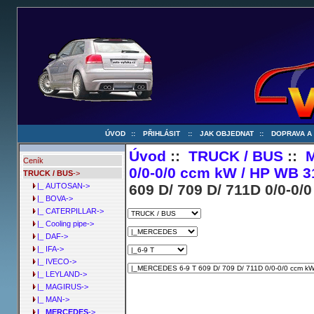
ÚVOD
::
PŘIHLÁSIT
::
JAK OBJEDNAT
::
DOPRAVA A
Úvod
::
TRUCK / BUS
::
Ceník
0/0-0/0 ccm kW / HP WB 3
TRUCK / BUS
->
609 D/ 709 D/ 711D 0/0-0/
|_ AUTOSAN->
|_ BOVA->
|_ CATERPILLAR->
|_ Cooling pipe->
|_ DAF->
|_ IFA->
|_ IVECO->
|_ LEYLAND->
|_ MAGIRUS->
|_ MAN->
|_ MERCEDES
->