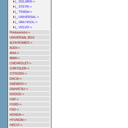
|_ SOLARIS->
|_ STEYR->
|_ TEMSA->
|_ UNIVERSAL->
|_ VAN HOOL->
|_ VOLVO->
Prislusenstvi->
UNIVERSAL BOX
ALFA ROMEO->
AUDI->
AVIA->
BMW->
CHEVROLET->
CHRYSLER->
CITROEN->
DACIA->
DAEWOO->
DAIHATSU->
DODGE->
FIAT->
FORD->
FSO->
HONDA->
HYUNDAI->
IVECO->