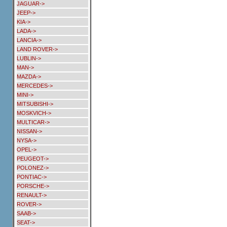
JAGUAR->
JEEP->
KIA->
LADA->
LANCIA->
LAND ROVER->
LUBLIN->
MAN->
MAZDA->
MERCEDES->
MINI->
MITSUBISHI->
MOSKVICH->
MULTICAR->
NISSAN->
NYSA->
OPEL->
PEUGEOT->
POLONEZ->
PONTIAC->
PORSCHE->
RENAULT->
ROVER->
SAAB->
SEAT->