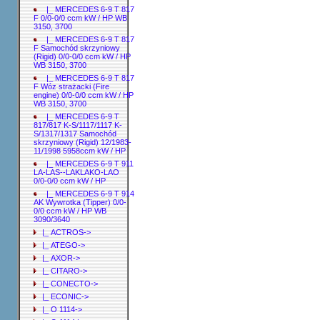
|_ MERCEDES 6-9 T 817
F 0/0-0/0 ccm kW / HP WB
3150, 3700
|_ MERCEDES 6-9 T 817
F Samochód skrzyniowy
(Rigid) 0/0-0/0 ccm kW / HP
WB 3150, 3700
|_ MERCEDES 6-9 T 817
F Wóz strażacki (Fire
engine) 0/0-0/0 ccm kW / HP
WB 3150, 3700
|_ MERCEDES 6-9 T
817/817 K-S/1117/1117 K-
S/1317/1317 Samochód
skrzyniowy (Rigid) 12/1983-
11/1998 5958ccm kW / HP
|_ MERCEDES 6-9 T 911
LA-LAS--LAKLAKO-LAO
0/0-0/0 ccm kW / HP
|_ MERCEDES 6-9 T 914
AK Wywrotka (Tipper) 0/0-
0/0 ccm kW / HP WB
3090/3640
|_ ACTROS->
|_ ATEGO->
|_ AXOR->
|_ CITARO->
|_ CONECTO->
|_ ECONIC->
|_ O 1114->