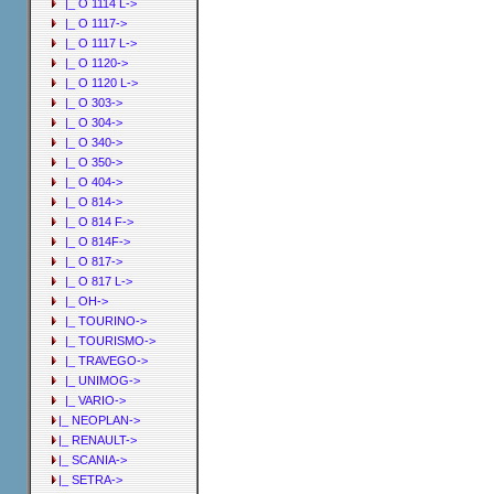
|_ O 1114 L->
|_ O 1117->
|_ O 1117 L->
|_ O 1120->
|_ O 1120 L->
|_ O 303->
|_ O 304->
|_ O 340->
|_ O 350->
|_ O 404->
|_ O 814->
|_ O 814 F->
|_ O 814F->
|_ O 817->
|_ O 817 L->
|_ OH->
|_ TOURINO->
|_ TOURISMO->
|_ TRAVEGO->
|_ UNIMOG->
|_ VARIO->
|_ NEOPLAN->
|_ RENAULT->
|_ SCANIA->
|_ SETRA->