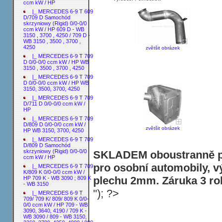
ccm kW / HP
|_ MERCEDES 6-9 T 609
D/709 D Samochód
skrzyniowy (Rigid) 0/0-0/0
ccm kW / HP 609 D - WB
3150 , 3700 , 4250 / 709 D -
WB 3150 , 3500 , 3700 ,
4250
zvětšit obrázek
|_ MERCEDES 6-9 T 709
D 0/0-0/0 ccm kW / HP WB
3150 , 3500 , 3700 , 4250
|_ MERCEDES 6-9 T 709
D 0/0-0/0 ccm kW / HP WB
3150, 3500, 3700, 4250
|_ MERCEDES 6-9 T 709
D/711 D 0/0-0/0 ccm kW /
HP
|_ MERCEDES 6-9 T 709
D/809 D 0/0-0/0 ccm kW /
zvětšit obrázek
HP WB 3150, 3700, 4250
|_ MERCEDES 6-9 T 709
D/809 D Samochód
skrzyniowy (Rigid) 0/0-0/0
SKLADEM oboustranně po
ccm kW / HP
pro osobní automobily, v
|_ MERCEDES 6-9 T 709
K/809 K 0/0-0/0 ccm kW /
plechu 2mm. Záruka 3 ro
HP 709 K - WB 3090 ; 809 K
- WB 3150
"); ?>
|_ MERCEDES 6-9 T
709/ 709 K/ 809/ 809 K 0/0-
0/0 ccm kW / HP 709 - WB
3090, 3640, 4190 / 709 K -
WB 3090 / 809 - WB 3150,