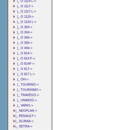
|_ O 1114 L->
|_ O 1117->
|_ O 1117 L->
|_ O 1120->
|_ O 1120 L->
|_ O 303->
|_ O 304->
|_ O 340->
|_ O 350->
|_ O 404->
|_ O 814->
|_ O 814 F->
|_ O 814F->
|_ O 817->
|_ O 817 L->
|_ OH->
|_ TOURINO->
|_ TOURISMO->
|_ TRAVEGO->
|_ UNIMOG->
|_ VARIO->
|_ NEOPLAN->
|_ RENAULT->
|_ SCANIA->
|_ SETRA->