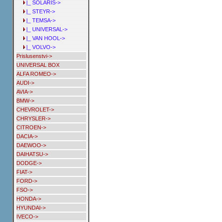
|_ SOLARIS->
|_ STEYR->
|_ TEMSA->
|_ UNIVERSAL->
|_ VAN HOOL->
|_ VOLVO->
Prislusenstvi->
UNIVERSAL BOX
ALFA ROMEO->
AUDI->
AVIA->
BMW->
CHEVROLET->
CHRYSLER->
CITROEN->
DACIA->
DAEWOO->
DAIHATSU->
DODGE->
FIAT->
FORD->
FSO->
HONDA->
HYUNDAI->
IVECO->