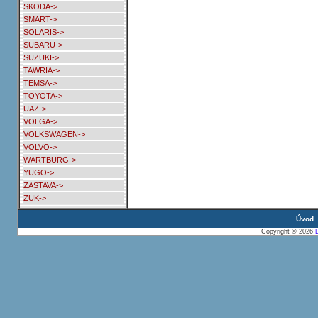
SKODA->
SMART->
SOLARIS->
SUBARU->
SUZUKI->
TAWRIA->
TEMSA->
TOYOTA->
UAZ->
VOLGA->
VOLKSWAGEN->
VOLVO->
WARTBURG->
YUGO->
ZASTAVA->
ZUK->
Úvod
Copyright © 2026