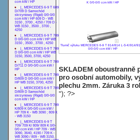
ccm kW / HP
K 0/0-0/0 ccm kW / HP
|_ MERCEDES 6-9 T 609
D/709 D Samochód
skrzyniowy (Rigid) 0/0-0/0
ccm kW / HP 609 D - WB
3150 , 3700 , 4250 / 709 D -
WB 3150 , 3500 , 3700 ,
4250
|_ MERCEDES 6-9 T 709
D 0/0-0/0 ccm kW / HP WB
3150 , 3500 , 3700 , 4250
Tlumič výfuku MERCEDES 6-9 T 814/814 L-S-K/914/9
|_ MERCEDES 6-9 T 709
0/0-0/0 ccm kW / HP
D 0/0-0/0 ccm kW / HP WB
3150, 3500, 3700, 4250
|_ MERCEDES 6-9 T 709
D/711 D 0/0-0/0 ccm kW /
SKLADEM oboustranně po
HP
|_ MERCEDES 6-9 T 709
pro osobní automobily, v
D/809 D 0/0-0/0 ccm kW /
HP WB 3150, 3700, 4250
plechu 2mm. Záruka 3 ro
|_ MERCEDES 6-9 T 709
"); ?>
D/809 D Samochód
skrzyniowy (Rigid) 0/0-0/0
ccm kW / HP
|_ MERCEDES 6-9 T 709
K/809 K 0/0-0/0 ccm kW /
HP 709 K - WB 3090 ; 809 K
- WB 3150
|_ MERCEDES 6-9 T
709/ 709 K/ 809/ 809 K 0/0-
0/0 ccm kW / HP 709 - WB
3090, 3640, 4190 / 709 K -
WB 3090 / 809 - WB 3150,