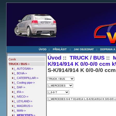
ÚVOD
::
PŘIHLÁSIT
::
JAK OBJEDNAT
::
DOPRAVA A
Úvod
::
TRUCK / BUS
::
Ceník
K/914/914 K 0/0-0/0 ccm k
TRUCK / BUS
->
S-K/914/914 K 0/0-0/0 ccm
|_ AUTOSAN->
|_ BOVA->
|_ CATERPILLAR->
|_ Cooling pipe->
|_ DAF->
|_ IFA->
|_ IVECO->
|_ LEYLAND->
|_ MAGIRUS->
|_ MAN->
|_ MERCEDES
->