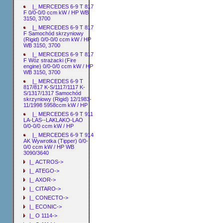
|_ MERCEDES 6-9 T 817
F 0/0-0/0 ccm kW / HP WB
3150, 3700
|_ MERCEDES 6-9 T 817
F Samochód skrzyniowy
(Rigid) 0/0-0/0 ccm kW / HP
WB 3150, 3700
|_ MERCEDES 6-9 T 817
F Wóz strażacki (Fire
engine) 0/0-0/0 ccm kW / HP
WB 3150, 3700
|_ MERCEDES 6-9 T
817/817 K-S/1117/1117 K-
S/1317/1317 Samochód
skrzyniowy (Rigid) 12/1983-
11/1998 5958ccm kW / HP
|_ MERCEDES 6-9 T 911
LA-LAS--LAKLAKO-LAO
0/0-0/0 ccm kW / HP
|_ MERCEDES 6-9 T 914
AK Wywrotka (Tipper) 0/0-
0/0 ccm kW / HP WB
3090/3640
|_ ACTROS->
|_ ATEGO->
|_ AXOR->
|_ CITARO->
|_ CONECTO->
|_ ECONIC->
|_ O 1114->