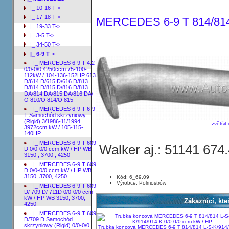
|_ 10-16 T->
|_ 17-18 T->
MERCEDES 6-9 T 814/814 
|_ 19-33 T->
|_ 3-5 T->
|_ 34-50 T->
|_ 6-9 T
->
|_ MERCEDES 6-9 T 4.2
0/0-0/0 4250ccm 75-100-
112kW / 104-136-152HP 613
D/614 D/615 D/616 D/813
D/814 D/815 D/816 D/813
DA/814 DA/815 DA/816 DA/
O 810/O 814/O 815
|_ MERCEDES 6-9 T 6-9
T Samochód skrzyniowy
(Rigid) 3/1986-11/1994
zvětšit
3972ccm kW / 105-115-
140HP
|_ MERCEDES 6-9 T 609
Walker aj.: 51141 674
D 0/0-0/0 ccm kW / HP WB
3150 , 3700 , 4250
|_ MERCEDES 6-9 T 609
D 0/0-0/0 ccm kW / HP WB
3150, 3700, 4250
Kód: 6_69.09
Výrobce: Polmostrów
|_ MERCEDES 6-9 T 609
D/ 709 D/ 711D 0/0-0/0 ccm
kW / HP WB 3150, 3700,
Zákaznící, kteř
4250
|_ MERCEDES 6-9 T 609
D/709 D Samochód
skrzyniowy (Rigid) 0/0-0/0
Trubka koncová MERCEDES 6-9 T 814/814 L-S-K/914