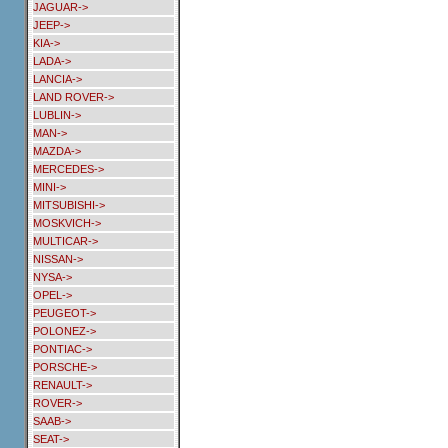
JAGUAR->
JEEP->
KIA->
LADA->
LANCIA->
LAND ROVER->
LUBLIN->
MAN->
MAZDA->
MERCEDES->
MINI->
MITSUBISHI->
MOSKVICH->
MULTICAR->
NISSAN->
NYSA->
OPEL->
PEUGEOT->
POLONEZ->
PONTIAC->
PORSCHE->
RENAULT->
ROVER->
SAAB->
SEAT->