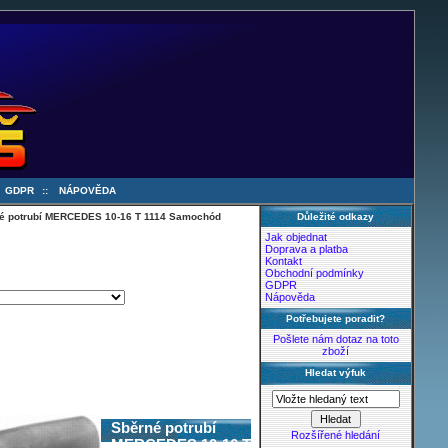
:
GDPR
::
NÁPOVĚDA
é potrubí MERCEDES 10-16 T 1114 Samochód
Důležité odkazy
Jak objednat
Doprava a platba
Kontakt
Obchodní podmínky
GDPR
Nápověda
Potřebujete poradit?
Pošlete nám dotaz na toto
zboží
Hledat výfuk
Sběrné potrubí
Rozšířené hledání
MERCEDES 10-16 T