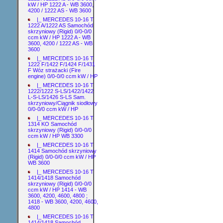
kW / HP 1222 A - WB 3600,
4200 / 1222 AS - WB 3600
|_ MERCEDES 10-16 T
1222 A/1222 AS Samochód
skrzyniowy (Rigid) 0/0-0/0
ccm kW / HP 1222 A - WB
3600, 4200 / 1222 AS - WB
3600
|_ MERCEDES 10-16 T
1222 F/1422 F/1424 F/1431
F Wóz strażacki (Fire
engine) 0/0-0/0 ccm kW / HP
|_ MERCEDES 10-16 T
1222/1222 S-LS/1422/1422
L-S-LS/1426 S-LS Sam.
skrzyniowy/Ciągnik siodłowy
0/0-0/0 ccm kW / HP
|_ MERCEDES 10-16 T
1314 KO Samochód
skrzyniowy (Rigid) 0/0-0/0
ccm kW / HP WB 3300
|_ MERCEDES 10-16 T
1414 Samochód skrzyniowy
(Rigid) 0/0-0/0 ccm kW / HP
WB 3600
|_ MERCEDES 10-16 T
1414/1418 Samochód
skrzyniowy (Rigid) 0/0-0/0
ccm kW / HP 1414 - WB
3600, 4200, 4600, 4800 ;
1418 - WB 3600, 4200, 4600,
4800
|_ MERCEDES 10-16 T
1414/1418 Samochód