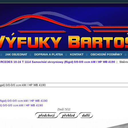
::
JAK OBJEDNAT
::
DOPRAVA A PLATBA
::
KONTAKT
::
OBCHODNÍ PODMÍNKY
:
RCEDES 10-16 T 1114 Samochód skrzyniowy (Rigid) 0/0-0/0 ccm kW / HP WB 4190
:: Sběrn
) 0/0-0/0 ccm kW / HP WB 4190
Zboží 5/12