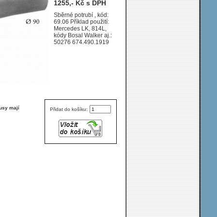
1255,- Kč s DPH
1114 Samochód
skrzyniowy (Rigid)
Sběrné potrubí , kód:
69.06 Příklad použití:
0/0-0/0 ccm kW / HP
Mercedes LK, 814L,
WB 4190
kódy Bosal Walker aj.:
50276 674.490.1919
usy mají
Přidat do košíku: