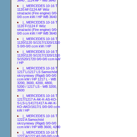
3640 ; 1124 AF - WB 3640
|_ MERCEDES 10-16 T
1120 AF/1124 AF Wóz
strażacki (Fire engine) 0/0-
0/0 ccm kW / HP WB 3640
|_ MERCEDES 10-16 T
1120 F/1124 F Wóz
strażacki (Fire engine) 0/0-
0/0 ccm kW / HP WB 3640
|_ MERCEDES 10-16 T
1120/1120 S/1317/1320/1320
S 0/0-0/0 ccm kW / HP
|_ MERCEDES 10-16 T
1120/1120 S/1317/1320/1320
S/1520/1720 0/0-0/0 ccm kW
/ HP
|_ MERCEDES 10-16 T
1217 L/1217 LS Samochód
skrzyniowy (Rigid) 0/0-0/0
ccm kW / HP 1217 L - WB
3200, 3600, 4200, 4800,
5200 / 1217 LS - WB 3200,
3600
|_ MERCEDES 10-16 T
1217/1217 A-AK-K-AS-KO-
S-LS-L/1417/1417 A-AK-K-
KO-AKO/1617/1 0/0-0/0 ccm
kW / HP
|_ MERCEDES 10-16 T
1222 A Samochód
skrzyniowy (Rigid) 0/0-0/0
ccm kW / HP WB 3600, 4200
|_ MERCEDES 10-16 T
1222 A/1222 AS 0/0-0/0 ccm