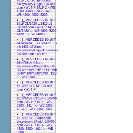
1419 C/1420 Samochód
skrzyniowy (Rigid) 0/0-0/0
ccm kW / HP 1419 C - WB
4200, 4800, 5200 ; 1420 -
WB 4200, 4800, 5200
|_ MERCEDES 10-16 T
1419 CL/1420 L/1420 LS
0/0-0/0 ccm kW / HP 1419
CL/1420 L - WB 4800, 5200 ;
1420 LS - WB 4800
|_ MERCEDES 10-16 T
1424/1424 L-S-LS/1427 L-S-
LS/1431 LS Sam.
skrzyniowy/Ciągnik siodłowy
0/0-0/0 ccm kW / HP
|_ MERCEDES 10-16 T
1514/1514 K Sam.
skrzyniowy/Wywrotka 0/0-
0/0 ccm kW / HP 1514 - WB
3640/4190/4840/5490 ; 1514
K - WB 3300
|_ MERCEDES 10-16 T
1613/1613 K-KO 0/0-0/0
ccm kW / HP
|_ MERCEDES 10-16 T
1614/1414 K/1614 K 0/0-0/0
ccm kW / HP 1614 - WB
3900 ; 1414 K - WB 3200 ;
1614 K - WB 3600, 3900
|_ MERCEDES 10-16 T
1614/1614 L Samochód
skrzyniowy (Rigid) 0/0-0/0
ccm kW / HP 1614 - WB
4500, 5200 ; 1614 L - WB
5900