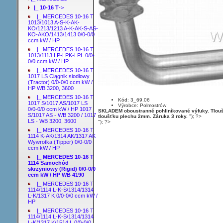
|_ 10-16 T
->
|_ MERCEDES 10-16 T
1013/1013 A-S-K-AK-
KO/1213/1213 A-K-AK-S-AS-
KO-AKO/1413/1413 0/0-0/0
ccm kW / HP
|_ MERCEDES 10-16 T
1013/1113 LP-LPK-LPL 0/0-
0/0 ccm kW / HP
|_ MERCEDES 10-16 T
1017 LS Ciągnik siodłowy
(Tractor) 0/0-0/0 ccm kW /
HP WB 3200, 3600
|_ MERCEDES 10-16 T
Kód: 3_69.06
1017 S/1017 AS/1017 LS
Výrobce: Polmostrów
0/0-0/0 ccm kW / HP 1017
SKLADEM oboustranně pohliníkované výfuky. Tloušť
S/1017 AS - WB 3200 / 1017
tloušťku plechu 2mm. Záruka 3 roky.
"); ?>
LS - WB 3200, 3600
"); ?>
|_ MERCEDES 10-16 T
1114 K-AK/1314 AK/1317 AK
Wywrotka (Tipper) 0/0-0/0
ccm kW / HP
|_ MERCEDES 10-16 T
1114 Samochód
skrzyniowy (Rigid) 0/0-0/0
ccm kW / HP WB 4190
|_ MERCEDES 10-16 T
1114/1114 L-K-S/1314/1314
L-K/1317 K 0/0-0/0 ccm kW /
HP
|_ MERCEDES 10-16 T
1114/1114 L-K-S/1314/1314
L-K/1317 K/1514 L 0/0-0/0