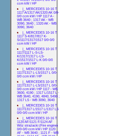
ccm kW / HP
|_ MERCEDES 10-16 T
1117 A/1317 AK/1320 AK 0/0-
0/0 ccm kW / HP 1117 A -
WB 3640 ; 1317 AK - WB
3090, 3640 ; 1320 AK - WB
3090, 3640
|_ MERCEDES 10-16 T
1117 S-K/817/817 K-
S/1117/1317/1517 0/0-0/0
ccm kW / HP
|_ MERCEDES 10-16 T
1117/1117 L-S-LS-
K/1317/1317 L-LS-
K/1517/1517 L-K 0/0-0/0
ccm kW / HP
|_ MERCEDES 10-16 T
1117/1317 L-LS/1517 L 0/0-
0/0 ccm kW / HP
|_ MERCEDES 10-16 T
1117/1317 L-LS/1517 L 0/0-
0/0 ccm kW / HP 1117 - WB
3600, 4190 ; 1317 L/1517 L -
WB 3640, 4190, 4840, 5490 ;
1317 LS - WB 3090, 3640
|_ MERCEDES 10-16 T
1117/1317 L/1517 L/1317 LS
0/0-0/0 ccm kW / HP
|_ MERCEDES 10-16 T
1120 AF/1121 F/1124 AF
Wóz strażacki (Fire engine)
0/0-0/0 ccm kW / HP 1120
AF - WB 3640 ; 1121 F - WB