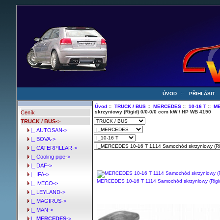
ÚVOD
::
PŘIHLÁSIT
Úvod
::
TRUCK / BUS
::
MERCEDES
::
10-16 T
::
ME
skrzyniowy (Rigid) 0/0-0/0 ccm kW / HP WB 4190
Ceník
TRUCK / BUS
->
|_ AUTOSAN->
|_ BOVA->
|_ CATERPILLAR->
|_ Cooling pipe->
|_ DAF->
|_ IFA->
MERCEDES 10-16 T 1114 Samochód skrzyniowy (Rigid
|_ IVECO->
|_ LEYLAND->
|_ MAGIRUS->
|_ MAN->
|_ MERCEDES
->