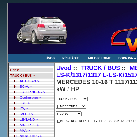
ÚVOD
::
PŘIHLÁSIT
::
JAK OBJEDNAT
::
DOPRAVA A
Úvod
::
TRUCK / BUS
::
M
Ceník
LS-K/1317/1317 L-LS-K/1517
TRUCK / BUS
->
MERCEDES 10-16 T 1117/111
|_ AUTOSAN->
|_ BOVA->
kW / HP
|_ CATERPILLAR->
|_ Cooling pipe->
|_ DAF->
|_ IFA->
|_ IVECO->
|_ LEYLAND->
|_ MAGIRUS->
|_ MAN->
|_ MERCEDES
->