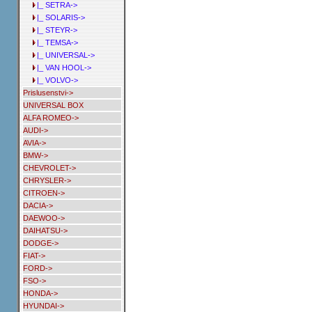
|_ SETRA->
|_ SOLARIS->
|_ STEYR->
|_ TEMSA->
|_ UNIVERSAL->
|_ VAN HOOL->
|_ VOLVO->
Prislusenstvi->
UNIVERSAL BOX
ALFA ROMEO->
AUDI->
AVIA->
BMW->
CHEVROLET->
CHRYSLER->
CITROEN->
DACIA->
DAEWOO->
DAIHATSU->
DODGE->
FIAT->
FORD->
FSO->
HONDA->
HYUNDAI->