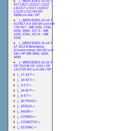
|_ MERCEDES 10-16 T
817 L/817 LS/1117 L/1117
LS/1317 L/1317 LS/1517
L/1120 L/112 0/0-0/0
5958ccm kW / HP
|_ MERCEDES 10-16 T
817/817 S-K 0/0-0/0 ccm kW
/ HP 817 - WB 3150, 3700,
4250, 4900 ; 817 S - WB
3150, 3700 ; 817 K - WB
3150
|_ MERCEDES 10-16 T
LF 1113 B Betoniarka
(Cement mixer) 0/0-0/0 ccm
kW / HP WB 3600, 4200,
4830
|_ MERCEDES 10-16 T
OF 1113 B/ OF 1313 / OF
1413 0/0-0/0 ccm kW / HP
|_ 17-18 T->
|_ 19-33 T->
|_ 3-5 T->
|_ 34-50 T->
|_ 6-9 T->
|_ ACTROS->
|_ ATEGO->
|_ AXOR->
|_ CITARO->
|_ CONECTO->
|_ ECONIC->