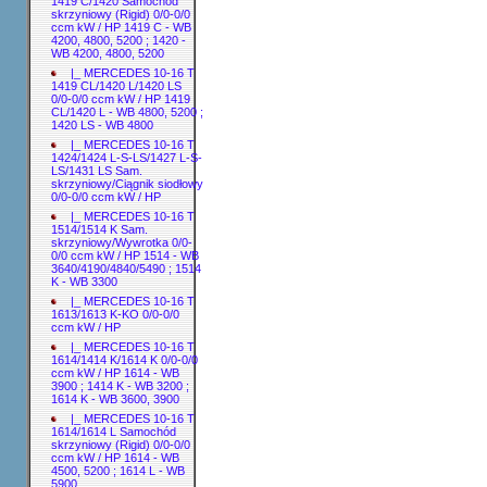
1419 C/1420 Samochód
skrzyniowy (Rigid) 0/0-0/0
ccm kW / HP 1419 C - WB
4200, 4800, 5200 ; 1420 -
WB 4200, 4800, 5200
|_ MERCEDES 10-16 T
1419 CL/1420 L/1420 LS
0/0-0/0 ccm kW / HP 1419
CL/1420 L - WB 4800, 5200 ;
1420 LS - WB 4800
|_ MERCEDES 10-16 T
1424/1424 L-S-LS/1427 L-S-
LS/1431 LS Sam.
skrzyniowy/Ciągnik siodłowy
0/0-0/0 ccm kW / HP
|_ MERCEDES 10-16 T
1514/1514 K Sam.
skrzyniowy/Wywrotka 0/0-
0/0 ccm kW / HP 1514 - WB
3640/4190/4840/5490 ; 1514
K - WB 3300
|_ MERCEDES 10-16 T
1613/1613 K-KO 0/0-0/0
ccm kW / HP
|_ MERCEDES 10-16 T
1614/1414 K/1614 K 0/0-0/0
ccm kW / HP 1614 - WB
3900 ; 1414 K - WB 3200 ;
1614 K - WB 3600, 3900
|_ MERCEDES 10-16 T
1614/1614 L Samochód
skrzyniowy (Rigid) 0/0-0/0
ccm kW / HP 1614 - WB
4500, 5200 ; 1614 L - WB
5900