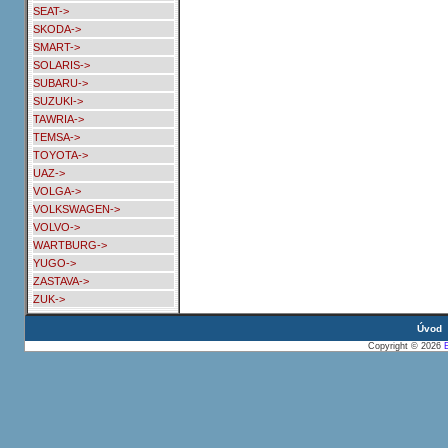
SEAT->
SKODA->
SMART->
SOLARIS->
SUBARU->
SUZUKI->
TAWRIA->
TEMSA->
TOYOTA->
UAZ->
VOLGA->
VOLKSWAGEN->
VOLVO->
WARTBURG->
YUGO->
ZASTAVA->
ZUK->
Úvod
Copyright © 2026