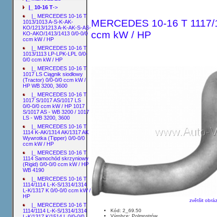
|_ 10-16 T
->
|_ MERCEDES 10-16 T
MERCEDES 10-16 T 1117/11
1013/1013 A-S-K-AK-
KO/1213/1213 A-K-AK-S-AS-
ccm kW / HP
KO-AKO/1413/1413 0/0-0/0
ccm kW / HP
|_ MERCEDES 10-16 T
1013/1113 LP-LPK-LPL 0/0-
0/0 ccm kW / HP
|_ MERCEDES 10-16 T
1017 LS Ciągnik siodłowy
(Tractor) 0/0-0/0 ccm kW /
HP WB 3200, 3600
|_ MERCEDES 10-16 T
1017 S/1017 AS/1017 LS
0/0-0/0 ccm kW / HP 1017
S/1017 AS - WB 3200 / 1017
LS - WB 3200, 3600
|_ MERCEDES 10-16 T
1114 K-AK/1314 AK/1317 AK
Wywrotka (Tipper) 0/0-0/0
ccm kW / HP
|_ MERCEDES 10-16 T
1114 Samochód skrzyniowy
(Rigid) 0/0-0/0 ccm kW / HP
WB 4190
|_ MERCEDES 10-16 T
1114/1114 L-K-S/1314/1314
L-K/1317 K 0/0-0/0 ccm kW /
HP
zvětšit obrá
|_ MERCEDES 10-16 T
Kód: 2_69.50
1114/1114 L-K-S/1314/1314
Výrobce: Polmostrów
L-K/1317 K/1514 L 0/0-0/0