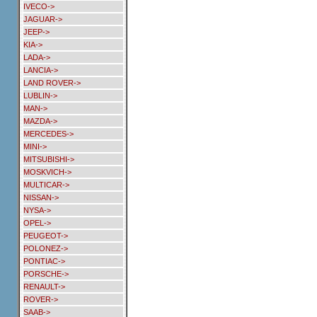
IVECO->
JAGUAR->
JEEP->
KIA->
LADA->
LANCIA->
LAND ROVER->
LUBLIN->
MAN->
MAZDA->
MERCEDES->
MINI->
MITSUBISHI->
MOSKVICH->
MULTICAR->
NISSAN->
NYSA->
OPEL->
PEUGEOT->
POLONEZ->
PONTIAC->
PORSCHE->
RENAULT->
ROVER->
SAAB->