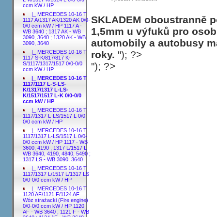
ccm kW / HP
|_ MERCEDES 10-16 T
SKLADEM oboustranně poh
1117 A/1317 AK/1320 AK 0/0-
0/0 ccm kW / HP 1117 A -
1,5mm u výfuků pro osobn
WB 3640 ; 1317 AK - WB
3090, 3640 ; 1320 AK - WB
automobily a autobusy ma
3090, 3640
roky.
"); ?>
|_ MERCEDES 10-16 T
1117 S-K/817/817 K-
"); ?>
S/1117/1317/1517 0/0-0/0
ccm kW / HP
|_ MERCEDES 10-16 T
1117/1117 L-S-LS-
K/1317/1317 L-LS-
K/1517/1517 L-K 0/0-0/0
ccm kW / HP
|_ MERCEDES 10-16 T
1117/1317 L-LS/1517 L 0/0-
0/0 ccm kW / HP
|_ MERCEDES 10-16 T
1117/1317 L-LS/1517 L 0/0-
0/0 ccm kW / HP 1117 - WB
3600, 4190 ; 1317 L/1517 L -
WB 3640, 4190, 4840, 5490 ;
1317 LS - WB 3090, 3640
|_ MERCEDES 10-16 T
1117/1317 L/1517 L/1317 LS
0/0-0/0 ccm kW / HP
|_ MERCEDES 10-16 T
1120 AF/1121 F/1124 AF
Wóz strażacki (Fire engine)
0/0-0/0 ccm kW / HP 1120
AF - WB 3640 ; 1121 F - WB