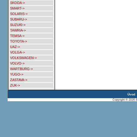
SKODA->
SMART->
SOLARIS->
SUBARU->
SUZUKI->
TAWRIA->
TEMSA->
TOYOTA->
UAZ->
VOLGA->
VOLKSWAGEN->
VOLVO->
WARTBURG->
YUGO->
ZASTAVA->
ZUK->
Úvod
Copyright © 2026