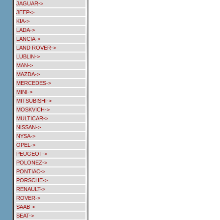
JAGUAR->
JEEP->
KIA->
LADA->
LANCIA->
LAND ROVER->
LUBLIN->
MAN->
MAZDA->
MERCEDES->
MINI->
MITSUBISHI->
MOSKVICH->
MULTICAR->
NISSAN->
NYSA->
OPEL->
PEUGEOT->
POLONEZ->
PONTIAC->
PORSCHE->
RENAULT->
ROVER->
SAAB->
SEAT->