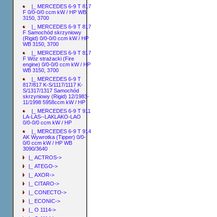
|_ MERCEDES 6-9 T 817
F 0/0-0/0 ccm kW / HP WB
3150, 3700
|_ MERCEDES 6-9 T 817
F Samochód skrzyniowy
(Rigid) 0/0-0/0 ccm kW / HP
WB 3150, 3700
|_ MERCEDES 6-9 T 817
F Wóz strażacki (Fire
engine) 0/0-0/0 ccm kW / HP
WB 3150, 3700
|_ MERCEDES 6-9 T
817/817 K-S/1117/1117 K-
S/1317/1317 Samochód
skrzyniowy (Rigid) 12/1983-
11/1998 5958ccm kW / HP
|_ MERCEDES 6-9 T 911
LA-LAS--LAKLAKO-LAO
0/0-0/0 ccm kW / HP
|_ MERCEDES 6-9 T 914
AK Wywrotka (Tipper) 0/0-
0/0 ccm kW / HP WB
3090/3640
|_ ACTROS->
|_ ATEGO->
|_ AXOR->
|_ CITARO->
|_ CONECTO->
|_ ECONIC->
|_ O 1114->