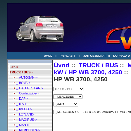
ÚVOD
::
PŘIHLÁSIT
::
JAK OBJEDNAT
::
DOPRAVA A
Úvod
::
TRUCK / BUS
::
Ceník
kW / HP WB 3700, 4250
::
TRUCK / BUS
->
HP WB 3700, 4250
|_ AUTOSAN->
|_ BOVA->
|_ CATERPILLAR->
|_ Cooling pipe->
|_ DAF->
|_ IFA->
|_ IVECO->
|_ LEYLAND->
|_ MAGIRUS->
|_ MAN->
|_ MERCEDES
->