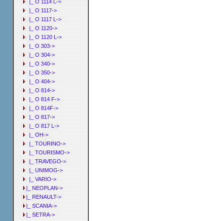
|_ O 1114 L->
|_ O 1117->
|_ O 1117 L->
|_ O 1120->
|_ O 1120 L->
|_ O 303->
|_ O 304->
|_ O 340->
|_ O 350->
|_ O 404->
|_ O 814->
|_ O 814 F->
|_ O 814F->
|_ O 817->
|_ O 817 L->
|_ OH->
|_ TOURINO->
|_ TOURISMO->
|_ TRAVEGO->
|_ UNIMOG->
|_ VARIO->
|_ NEOPLAN->
|_ RENAULT->
|_ SCANIA->
|_ SETRA->