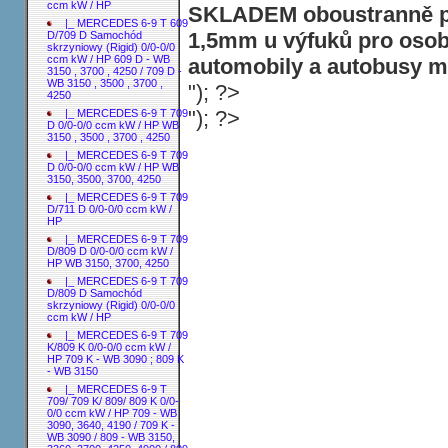
ccm kW / HP
SKLADEM oboustranně po
|_ MERCEDES 6-9 T 609
1,5mm u výfuků pro osobn
D/709 D Samochód
skrzyniowy (Rigid) 0/0-0/0
ccm kW / HP 609 D - WB
automobily a autobusy ma
3150 , 3700 , 4250 / 709 D -
WB 3150 , 3500 , 3700 ,
"); ?>
4250
"); ?>
|_ MERCEDES 6-9 T 709
D 0/0-0/0 ccm kW / HP WB
3150 , 3500 , 3700 , 4250
|_ MERCEDES 6-9 T 709
D 0/0-0/0 ccm kW / HP WB
3150, 3500, 3700, 4250
|_ MERCEDES 6-9 T 709
D/711 D 0/0-0/0 ccm kW /
HP
|_ MERCEDES 6-9 T 709
D/809 D 0/0-0/0 ccm kW /
HP WB 3150, 3700, 4250
|_ MERCEDES 6-9 T 709
D/809 D Samochód
skrzyniowy (Rigid) 0/0-0/0
ccm kW / HP
|_ MERCEDES 6-9 T 709
K/809 K 0/0-0/0 ccm kW /
HP 709 K - WB 3090 ; 809 K
- WB 3150
|_ MERCEDES 6-9 T
709/ 709 K/ 809/ 809 K 0/0-
0/0 ccm kW / HP 709 - WB
3090, 3640, 4190 / 709 K -
WB 3090 / 809 - WB 3150,