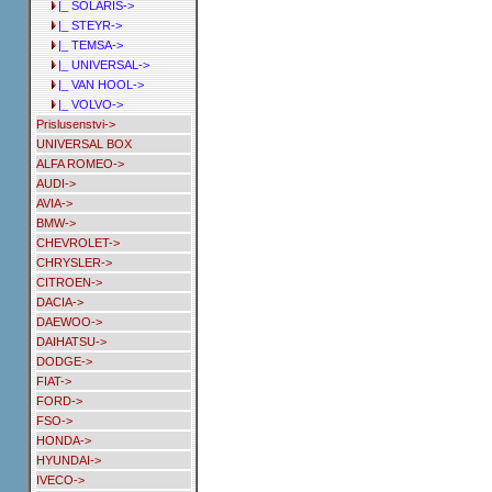
|_ SOLARIS->
|_ STEYR->
|_ TEMSA->
|_ UNIVERSAL->
|_ VAN HOOL->
|_ VOLVO->
Prislusenstvi->
UNIVERSAL BOX
ALFA ROMEO->
AUDI->
AVIA->
BMW->
CHEVROLET->
CHRYSLER->
CITROEN->
DACIA->
DAEWOO->
DAIHATSU->
DODGE->
FIAT->
FORD->
FSO->
HONDA->
HYUNDAI->
IVECO->