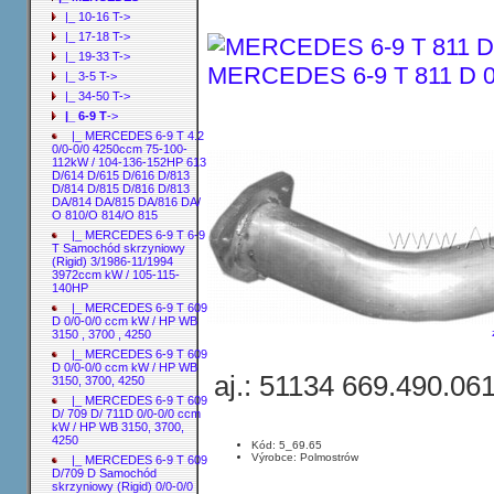
|_ 10-16 T->
|_ 17-18 T->
|_ 19-33 T->
MERCEDES 6-9 T 811 D 0/
|_ 3-5 T->
|_ 34-50 T->
|_ 6-9 T
->
|_ MERCEDES 6-9 T 4.2
0/0-0/0 4250ccm 75-100-
112kW / 104-136-152HP 613
D/614 D/615 D/616 D/813
D/814 D/815 D/816 D/813
DA/814 DA/815 DA/816 DA/
O 810/O 814/O 815
|_ MERCEDES 6-9 T 6-9
T Samochód skrzyniowy
(Rigid) 3/1986-11/1994
3972ccm kW / 105-115-
140HP
|_ MERCEDES 6-9 T 609
D 0/0-0/0 ccm kW / HP WB
3150 , 3700 , 4250
|_ MERCEDES 6-9 T 609
D 0/0-0/0 ccm kW / HP WB
aj.: 51134 669.490.06
3150, 3700, 4250
|_ MERCEDES 6-9 T 609
D/ 709 D/ 711D 0/0-0/0 ccm
kW / HP WB 3150, 3700,
4250
Kód: 5_69.65
Výrobce: Polmostrów
|_ MERCEDES 6-9 T 609
D/709 D Samochód
skrzyniowy (Rigid) 0/0-0/0