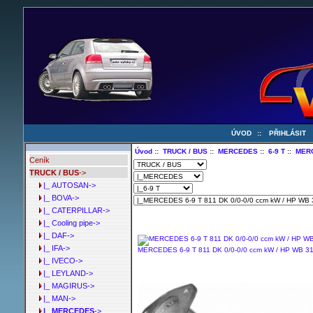
ÚVOD
::
PŘIHLÁSIT
Úvod
::
TRUCK / BUS
::
MERCEDES
::
6-9 T
::
MERC
Ceník
TRUCK / BUS
->
|_ AUTOSAN->
|_ BOVA->
|_ CATERPILLAR->
|_ Cooling pipe->
|_ DAF->
|_ IFA->
MERCEDES 6-9 T 811 DK 0/0-0/0 ccm kW / HP WB 31
|_ IVECO->
|_ LEYLAND->
|_ MAGIRUS->
|_ MAN->
|_ MERCEDES
->