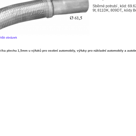
Sběrné potrubí , kód: 69.
9t, 811DK, 809DT,, kódy B
ětšit obrázek
ka plechu 1,5mm u výfuků pro osobní automobily, výfuky pro nákladní automobily a autob