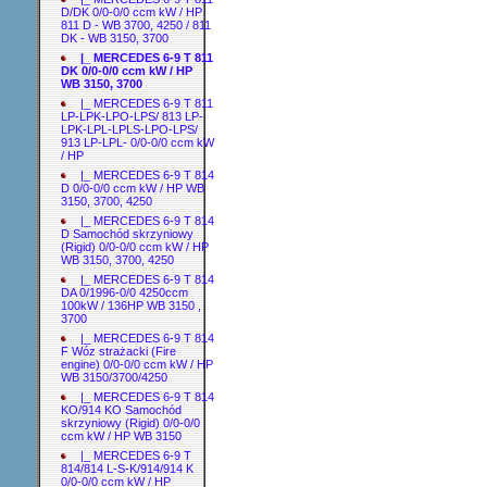
D/DK 0/0-0/0 ccm kW / HP
811 D - WB 3700, 4250 / 811
DK - WB 3150, 3700
|_ MERCEDES 6-9 T 811
DK 0/0-0/0 ccm kW / HP
WB 3150, 3700
|_ MERCEDES 6-9 T 811
LP-LPK-LPO-LPS/ 813 LP-
LPK-LPL-LPLS-LPO-LPS/
913 LP-LPL- 0/0-0/0 ccm kW
/ HP
|_ MERCEDES 6-9 T 814
D 0/0-0/0 ccm kW / HP WB
3150, 3700, 4250
|_ MERCEDES 6-9 T 814
D Samochód skrzyniowy
(Rigid) 0/0-0/0 ccm kW / HP
WB 3150, 3700, 4250
|_ MERCEDES 6-9 T 814
DA 0/1996-0/0 4250ccm
100kW / 136HP WB 3150 ,
3700
|_ MERCEDES 6-9 T 814
F Wóz strażacki (Fire
engine) 0/0-0/0 ccm kW / HP
WB 3150/3700/4250
|_ MERCEDES 6-9 T 814
KO/914 KO Samochód
skrzyniowy (Rigid) 0/0-0/0
ccm kW / HP WB 3150
|_ MERCEDES 6-9 T
814/814 L-S-K/914/914 K
0/0-0/0 ccm kW / HP