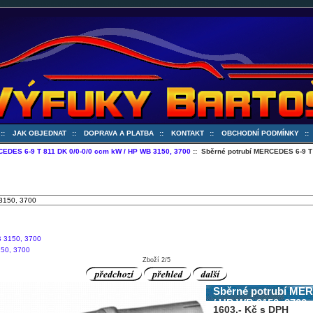
::
JAK OBJEDNAT
::
DOPRAVA A PLATBA
::
KONTAKT
::
OBCHODNÍ PODMÍNKY
:
EDES 6-9 T 811 DK 0/0-0/0 ccm kW / HP WB 3150, 3700
:: Sběrné potrubí MERCEDES 6-9 T
50, 3700
Zboží 2/5
Sběrné potrubí MER
/ HP WB 3150, 3700
1603,- Kč s DPH