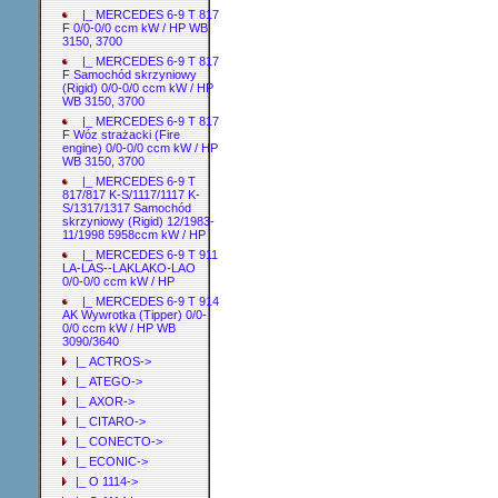
|_ MERCEDES 6-9 T 817
F 0/0-0/0 ccm kW / HP WB
3150, 3700
|_ MERCEDES 6-9 T 817
F Samochód skrzyniowy
(Rigid) 0/0-0/0 ccm kW / HP
WB 3150, 3700
|_ MERCEDES 6-9 T 817
F Wóz strażacki (Fire
engine) 0/0-0/0 ccm kW / HP
WB 3150, 3700
|_ MERCEDES 6-9 T
817/817 K-S/1117/1117 K-
S/1317/1317 Samochód
skrzyniowy (Rigid) 12/1983-
11/1998 5958ccm kW / HP
|_ MERCEDES 6-9 T 911
LA-LAS--LAKLAKO-LAO
0/0-0/0 ccm kW / HP
|_ MERCEDES 6-9 T 914
AK Wywrotka (Tipper) 0/0-
0/0 ccm kW / HP WB
3090/3640
|_ ACTROS->
|_ ATEGO->
|_ AXOR->
|_ CITARO->
|_ CONECTO->
|_ ECONIC->
|_ O 1114->