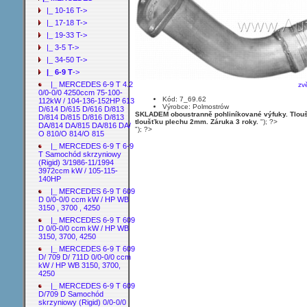
|_ 10-16 T->
|_ 17-18 T->
|_ 19-33 T->
|_ 3-5 T->
|_ 34-50 T->
|_ 6-9 T
->
|_ MERCEDES 6-9 T 4.2
zv
0/0-0/0 4250ccm 75-100-
Kód: 7_69.62
112kW / 104-136-152HP 613
Výrobce: Polmostrów
D/614 D/615 D/616 D/813
SKLADEM oboustranně pohliníkované výfuky. Tloušť
D/814 D/815 D/816 D/813
tloušťku plechu 2mm. Záruka 3 roky.
"); ?>
DA/814 DA/815 DA/816 DA/
"); ?>
O 810/O 814/O 815
|_ MERCEDES 6-9 T 6-9
T Samochód skrzyniowy
(Rigid) 3/1986-11/1994
3972ccm kW / 105-115-
140HP
|_ MERCEDES 6-9 T 609
D 0/0-0/0 ccm kW / HP WB
3150 , 3700 , 4250
|_ MERCEDES 6-9 T 609
D 0/0-0/0 ccm kW / HP WB
3150, 3700, 4250
|_ MERCEDES 6-9 T 609
D/ 709 D/ 711D 0/0-0/0 ccm
kW / HP WB 3150, 3700,
4250
|_ MERCEDES 6-9 T 609
D/709 D Samochód
skrzyniowy (Rigid) 0/0-0/0