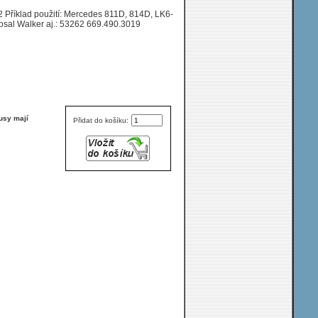
62 Příklad použití: Mercedes 811D, 814D, LK6-
osal Walker aj.: 53262 669.490.3019
usy mají
Přidat do košíku: