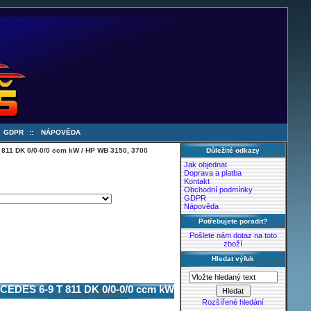
:
GDPR
::
NÁPOVĚDA
 811 DK 0/0-0/0 ccm kW / HP WB 3150, 3700
Důležité odkazy
Jak objednat
Doprava a platba
Kontakt
Obchodní podmínky
GDPR
Nápověda
Potřebujete poradit?
Pošlete nám dotaz na toto
zboží
Hledat výfuk
CEDES 6-9 T 811 DK 0/0-0/0 ccm kW
Rozšířené hledání