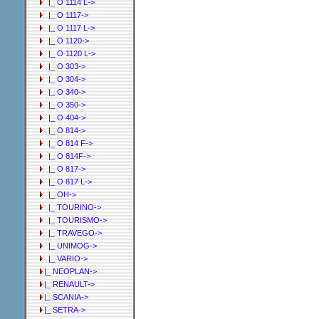
|_ O 1114 L->
|_ O 1117->
|_ O 1117 L->
|_ O 1120->
|_ O 1120 L->
|_ O 303->
|_ O 304->
|_ O 340->
|_ O 350->
|_ O 404->
|_ O 814->
|_ O 814 F->
|_ O 814F->
|_ O 817->
|_ O 817 L->
|_ OH->
|_ TOURINO->
|_ TOURISMO->
|_ TRAVEGO->
|_ UNIMOG->
|_ VARIO->
|_ NEOPLAN->
|_ RENAULT->
|_ SCANIA->
|_ SETRA->