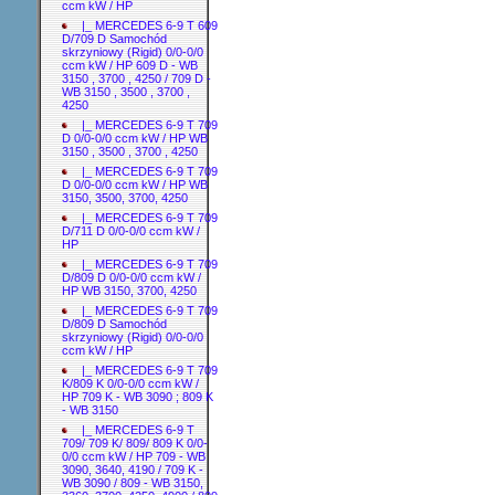
ccm kW / HP
|_ MERCEDES 6-9 T 609
D/709 D Samochód
skrzyniowy (Rigid) 0/0-0/0
ccm kW / HP 609 D - WB
3150 , 3700 , 4250 / 709 D -
WB 3150 , 3500 , 3700 ,
4250
|_ MERCEDES 6-9 T 709
D 0/0-0/0 ccm kW / HP WB
3150 , 3500 , 3700 , 4250
|_ MERCEDES 6-9 T 709
D 0/0-0/0 ccm kW / HP WB
3150, 3500, 3700, 4250
|_ MERCEDES 6-9 T 709
D/711 D 0/0-0/0 ccm kW /
HP
|_ MERCEDES 6-9 T 709
D/809 D 0/0-0/0 ccm kW /
HP WB 3150, 3700, 4250
|_ MERCEDES 6-9 T 709
D/809 D Samochód
skrzyniowy (Rigid) 0/0-0/0
ccm kW / HP
|_ MERCEDES 6-9 T 709
K/809 K 0/0-0/0 ccm kW /
HP 709 K - WB 3090 ; 809 K
- WB 3150
|_ MERCEDES 6-9 T
709/ 709 K/ 809/ 809 K 0/0-
0/0 ccm kW / HP 709 - WB
3090, 3640, 4190 / 709 K -
WB 3090 / 809 - WB 3150,