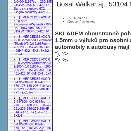
0/0-0/0 11967ccm 260-295-
Bosal Walker aj.: 5310
315kW / 354-401-428HP
Sam. skrzyniowy 6X2 ;
Ciągnik siodłowy 4X2/6X2
|_ MERCEDES AXOR
Kód: 9_69.301
12.0 Sam.
Výrobce: Polmostrów
skrzyniowy/Wywrotka 0/0-
0/0 11967ccm 265-295-
315kW / 360-401-428HP
SKLADEM oboustranně pohli
|_ MERCEDES AXOR
1,5mm u výfuků pro osobní 
12.0 Samochód skrzyniowy
(Rigid) 0/0-0/0 11967ccm
automobily a autobusy mají 
265-295-315kW / 360-401-
428HP 4X2 ; 6X2 ; 6X2/2 ;
"); ?>
6X2/4
"); ?>
|_ MERCEDES AXOR
12.0 Wywrotka/Betoniarka
9/2004-0/0 11967ccm 260-
265-295-315kW / 354-360-
401-428HP KAT 6X4 ; 8X4
|_ MERCEDES AXOR
6.4 9/2004-0/0 6374ccm
170-175-188-205-210kW /
231-238-256-279-286HP
4X2 ; 6X2/2/4
|_ MERCEDES AXOR
6.4 9/2004-0/0 6374ccm
170-175-188-205-210kW /
231-238-256-279-286HP
KAT 4X2 ; 6X4 ; 6X2/2 ;
6X2/4
|_ MERCEDES AXOR
6.4 9/2004-0/0 6374ccm
175-188-210kW / 238-256-