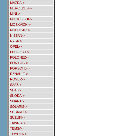
MAZDA->
MERCEDES->
MINI->
MITSUBISHI->
MOSKVICH->
MULTICAR->
NISSAN->
NYSA->
OPEL->
PEUGEOT->
POLONEZ->
PONTIAC->
PORSCHE->
RENAULT->
ROVER->
SAAB->
SEAT->
SKODA->
SMART->
SOLARIS->
SUBARU->
SUZUKI->
TAWRIA->
TEMSA->
TOYOTA->