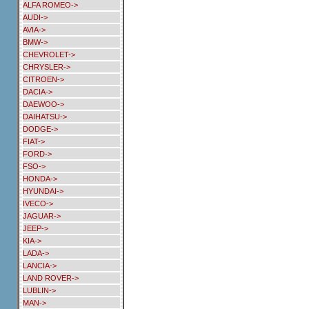
ALFA ROMEO->
AUDI->
AVIA->
BMW->
CHEVROLET->
CHRYSLER->
CITROEN->
DACIA->
DAEWOO->
DAIHATSU->
DODGE->
FIAT->
FORD->
FSO->
HONDA->
HYUNDAI->
IVECO->
JAGUAR->
JEEP->
KIA->
LADA->
LANCIA->
LAND ROVER->
LUBLIN->
MAN->