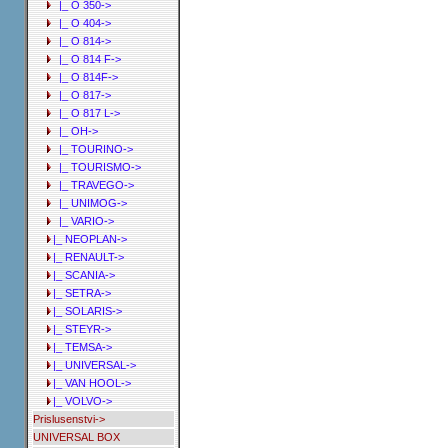
|_ O 350->
|_ O 404->
|_ O 814->
|_ O 814 F->
|_ O 814F->
|_ O 817->
|_ O 817 L->
|_ OH->
|_ TOURINO->
|_ TOURISMO->
|_ TRAVEGO->
|_ UNIMOG->
|_ VARIO->
|_ NEOPLAN->
|_ RENAULT->
|_ SCANIA->
|_ SETRA->
|_ SOLARIS->
|_ STEYR->
|_ TEMSA->
|_ UNIVERSAL->
|_ VAN HOOL->
|_ VOLVO->
Prislusenstvi->
UNIVERSAL BOX