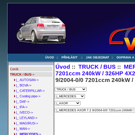
ÚVOD
::
PŘIHLÁSIT
::
JAK OBJEDNAT
::
DOPRAVA A
Úvod
::
TRUCK / BUS
::
ME
Ceník
7201ccm 240kW / 326HP 4X2 
TRUCK / BUS
->
9/2004-0/0 7201ccm 240kW / 
|_ AUTOSAN->
|_ BOVA->
|_ CATERPILLAR->
|_ Cooling pipe->
|_ DAF->
|_ IFA->
|_ IVECO->
|_ LEYLAND->
|_ MAGIRUS->
|_ MAN->
|_ MERCEDES
->