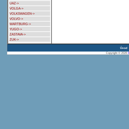
UAZ->
VOLGA->
VOLKSWAGEN->
VOLVO->
WARTBURG->
YUGO->
ZASTAVA->
ZUK->
Úvod
Copyright © 2026