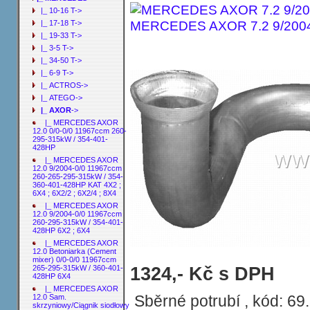
|_ 10-16 T->
MERCEDES AXOR 7.2 9/2004-
|_ 17-18 T->
|_ 19-33 T->
|_ 3-5 T->
|_ 34-50 T->
|_ 6-9 T->
|_ ACTROS->
|_ ATEGO->
|_ AXOR
->
|_ MERCEDES AXOR
12.0 0/0-0/0 11967ccm 260-
295-315kW / 354-401-
428HP
|_ MERCEDES AXOR
12.0 9/2004-0/0 11967ccm
260-265-295-315kW / 354-
360-401-428HP KAT 4X2 ;
6X4 ; 6X2/2 ; 6X2/4 ; 8X4
|_ MERCEDES AXOR
12.0 9/2004-0/0 11967ccm
260-295-315kW / 354-401-
428HP 6X2 ; 6X4
|_ MERCEDES AXOR
12.0 Betoniarka (Cement
mixer) 0/0-0/0 11967ccm
Sběrné potrubí MERCEDES AXOR 7.2 9
1324,- Kč s DPH
265-295-315kW / 360-401-
428HP 6X4
|_ MERCEDES AXOR
Sběrné potrubí , kód: 69
12.0 Sam.
skrzyniowy/Ciągnik siodłowy