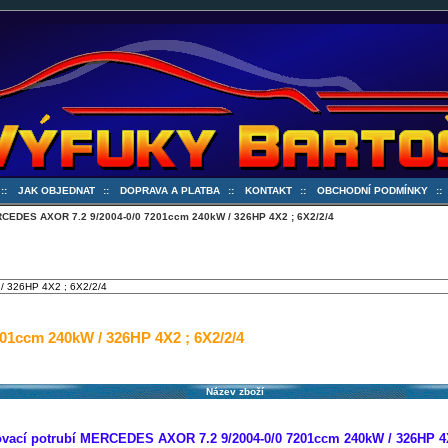
::
JAK OBJEDNAT
::
DOPRAVA A PLATBA
::
KONTAKT
::
OBCHODNÍ PODMÍNKY
:
CEDES AXOR 7.2 9/2004-0/0 7201ccm 240kW / 326HP 4X2 ; 6X2/2/4
1ccm 240kW / 326HP 4X2 ; 6X2/2/4
Název zboží
vací potrubí MERCEDES AXOR 7.2 9/2004-0/0 7201ccm 240kW / 326HP 4X