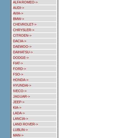
ALFA ROMEO->
AUDI->
AVIA->
BMW->
CHEVROLET->
CHRYSLER->
CITROEN->
DACIA->
DAEWOO->
DAIHATSU->
DODGE->
FIAT->
FORD->
FSO->
HONDA->
HYUNDAI->
IVECO->
JAGUAR->
JEEP->
KIA->
LADA->
LANCIA->
LAND ROVER->
LUBLIN->
MAN->