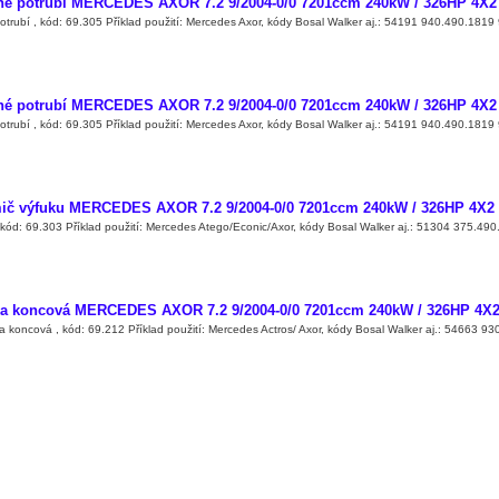
né potrubí MERCEDES AXOR 7.2 9/2004-0/0 7201ccm 240kW / 326HP 4X2 
otrubí , kód: 69.305 Příklad použití: Mercedes Axor, kódy Bosal Walker aj.: 54191 940.490.181
né potrubí MERCEDES AXOR 7.2 9/2004-0/0 7201ccm 240kW / 326HP 4X2 
otrubí , kód: 69.305 Příklad použití: Mercedes Axor, kódy Bosal Walker aj.: 54191 940.490.181
ič výfuku MERCEDES AXOR 7.2 9/2004-0/0 7201ccm 240kW / 326HP 4X2 ;
, kód: 69.303 Příklad použití: Mercedes Atego/Econic/Axor, kódy Bosal Walker aj.: 51304 375.4
a koncová MERCEDES AXOR 7.2 9/2004-0/0 7201ccm 240kW / 326HP 4X2 
a koncová , kód: 69.212 Příklad použití: Mercedes Actros/ Axor, kódy Bosal Walker aj.: 54663 9