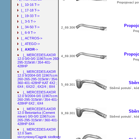
Propojovací po
|_ 10-16 T->
|_ 17-18 T->
|_ 19-33 T->
|_ 3-5 T->
Propojo
|_ 34-50 T->
2_69.306
Pro
|_ 6-9 T->
|_ ACTROS->
|_ ATEGO->
|_ AXOR
->
Propojo
|_ MERCEDES AXOR
4_69.306
12.0 0/0-0/0 11967ccm 260-
Pro
295-315kW / 354-401-
428HP
|_ MERCEDES AXOR
12.0 9/2004-0/0 11967ccm
260-265-295-315kW / 354-
Sběr
360-401-428HP KAT 4X2 ;
5_69.301
6X4 ; 6X2/2 ; 6X2/4 ; 8X4
Sběrné potrubí , kó
|_ MERCEDES AXOR
12.0 9/2004-0/0 11967ccm
260-295-315kW / 354-401-
428HP 6X2 ; 6X4
|_ MERCEDES AXOR
Sběr
12.0 Betoniarka (Cement
9_69.301
mixer) 0/0-0/0 11967ccm
Sběrné potrubí , kó
265-295-315kW / 360-401-
428HP 6X4
|_ MERCEDES AXOR
12.0 Sam.
skrzyniowy/Ciągnik siodłowy