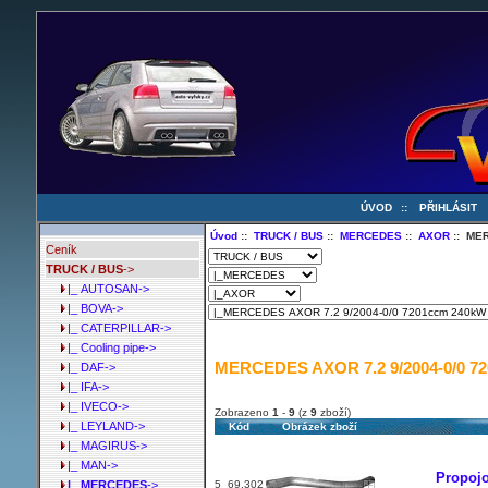
ÚVOD
::
PŘIHLÁSIT
Úvod
::
TRUCK / BUS
::
MERCEDES
::
AXOR
:: MER
Ceník
TRUCK / BUS
->
|_ AUTOSAN->
|_ BOVA->
|_ CATERPILLAR->
|_ Cooling pipe->
MERCEDES AXOR 7.2 9/2004-0/0 720
|_ DAF->
|_ IFA->
|_ IVECO->
Zobrazeno
1
-
9
(z
9
zboží)
|_ LEYLAND->
Kód
Obrázek zboží
|_ MAGIRUS->
|_ MAN->
Propojo
5_69.302
|_ MERCEDES
->