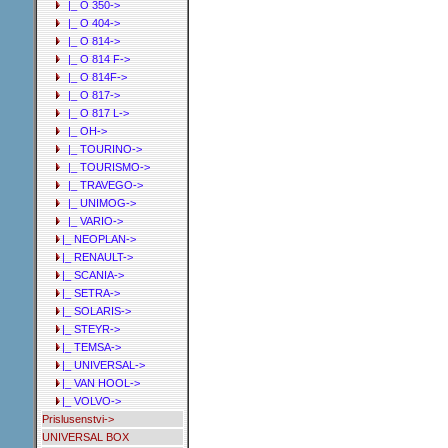
|_ O 350->
|_ O 404->
|_ O 814->
|_ O 814 F->
|_ O 814F->
|_ O 817->
|_ O 817 L->
|_ OH->
|_ TOURINO->
|_ TOURISMO->
|_ TRAVEGO->
|_ UNIMOG->
|_ VARIO->
|_ NEOPLAN->
|_ RENAULT->
|_ SCANIA->
|_ SETRA->
|_ SOLARIS->
|_ STEYR->
|_ TEMSA->
|_ UNIVERSAL->
|_ VAN HOOL->
|_ VOLVO->
Prislusenstvi->
UNIVERSAL BOX