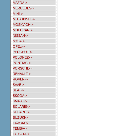
MAZDA->
MERCEDES->
MINI->
MITSUBISHI->
MOSKVICH->
MULTICAR->
NISSAN->
NYSA->
OPEL->
PEUGEOT->
POLONEZ->
PONTIAC->
PORSCHE->
RENAULT->
ROVER->
SAAB->
SEAT->
SKODA->
SMART->
SOLARIS->
SUBARU->
SUZUKI->
TAWRIA->
TEMSA->
TOYOTA->