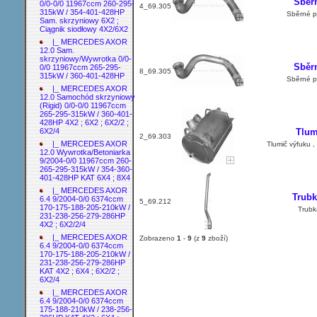
Sběr
0/0-0/0 11967ccm 260-295-
4_69.305
315kW / 354-401-428HP
Sběrné p
Sam. skrzyniowy 6X2 ;
Ciągnik siodłowy 4X2/6X2
|_ MERCEDES AXOR
12.0 Sam.
skrzyniowy/Wywrotka 0/0-
Sběr
0/0 11967ccm 265-295-
8_69.305
315kW / 360-401-428HP
Sběrné p
|_ MERCEDES AXOR
12.0 Samochód skrzyniowy
(Rigid) 0/0-0/0 11967ccm
265-295-315kW / 360-401-
428HP 4X2 ; 6X2 ; 6X2/2 ;
6X2/4
Tlum
2_69.303
|_ MERCEDES AXOR
Tlumič výfuku 
12.0 Wywrotka/Betoniarka
9/2004-0/0 11967ccm 260-
265-295-315kW / 354-360-
401-428HP KAT 6X4 ; 8X4
|_ MERCEDES AXOR
Trubk
6.4 9/2004-0/0 6374ccm
5_69.212
170-175-188-205-210kW /
Trubk
231-238-256-279-286HP
4X2 ; 6X2/2/4
|_ MERCEDES AXOR
Zobrazeno
1
-
9
(z
9
zboží)
6.4 9/2004-0/0 6374ccm
170-175-188-205-210kW /
231-238-256-279-286HP
KAT 4X2 ; 6X4 ; 6X2/2 ;
6X2/4
|_ MERCEDES AXOR
6.4 9/2004-0/0 6374ccm
175-188-210kW / 238-256-