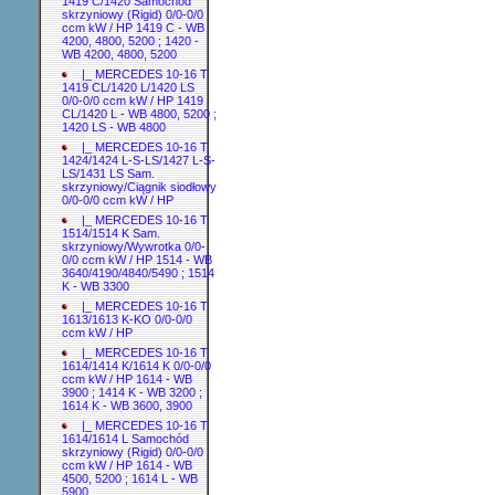
1419 C/1420 Samochód
skrzyniowy (Rigid) 0/0-0/0
ccm kW / HP 1419 C - WB
4200, 4800, 5200 ; 1420 -
WB 4200, 4800, 5200
|_ MERCEDES 10-16 T
1419 CL/1420 L/1420 LS
0/0-0/0 ccm kW / HP 1419
CL/1420 L - WB 4800, 5200 ;
1420 LS - WB 4800
|_ MERCEDES 10-16 T
1424/1424 L-S-LS/1427 L-S-
LS/1431 LS Sam.
skrzyniowy/Ciągnik siodłowy
0/0-0/0 ccm kW / HP
|_ MERCEDES 10-16 T
1514/1514 K Sam.
skrzyniowy/Wywrotka 0/0-
0/0 ccm kW / HP 1514 - WB
3640/4190/4840/5490 ; 1514
K - WB 3300
|_ MERCEDES 10-16 T
1613/1613 K-KO 0/0-0/0
ccm kW / HP
|_ MERCEDES 10-16 T
1614/1414 K/1614 K 0/0-0/0
ccm kW / HP 1614 - WB
3900 ; 1414 K - WB 3200 ;
1614 K - WB 3600, 3900
|_ MERCEDES 10-16 T
1614/1614 L Samochód
skrzyniowy (Rigid) 0/0-0/0
ccm kW / HP 1614 - WB
4500, 5200 ; 1614 L - WB
5900