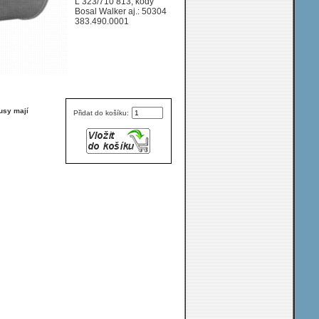
L 323/710 813, kódy
AKO/1413/1413 0/0-
Bosal Walker aj.: 50304
0/0 ccm kW / HP
383.490.0001
usy mají
Přidat do košíku: