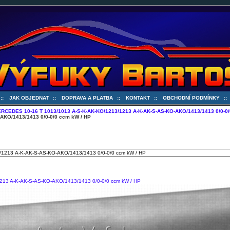
::
JAK OBJEDNAT
::
DOPRAVA A PLATBA
::
KONTAKT
::
OBCHODNÍ PODMÍNKY
:
RCEDES 10-16 T 1013/1013 A-S-K-AK-KO/1213/1213 A-K-AK-S-AS-KO-AKO/1413/1413 0/0-0/
AKO/1413/1413 0/0-0/0 ccm kW / HP
13 A-K-AK-S-AS-KO-AKO/1413/1413 0/0-0/0 ccm kW / HP