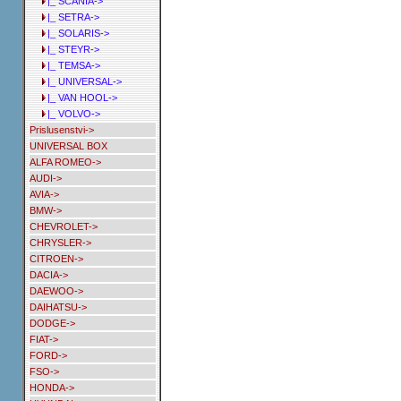
|_ SCANIA->
|_ SETRA->
|_ SOLARIS->
|_ STEYR->
|_ TEMSA->
|_ UNIVERSAL->
|_ VAN HOOL->
|_ VOLVO->
Prislusenstvi->
UNIVERSAL BOX
ALFA ROMEO->
AUDI->
AVIA->
BMW->
CHEVROLET->
CHRYSLER->
CITROEN->
DACIA->
DAEWOO->
DAIHATSU->
DODGE->
FIAT->
FORD->
FSO->
HONDA->