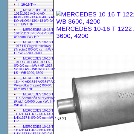
|_ 10-16 T
->
|_ MERCEDES 10-16 T
1013/1013 A-S-K-AK-
KO/1213/1213 A-K-AK-S-AS-
KO-AKO/1413/1413 0/0-0/0
ccm kW / HP
MERCEDES 10-16 T 1222 A
|_ MERCEDES 10-16 T
1013/1113 LP-LPK-LPL 0/0-
3600, 4200
0/0 ccm kW / HP
|_ MERCEDES 10-16 T
1017 LS Ciągnik siodłowy
(Tractor) 0/0-0/0 ccm kW /
HP WB 3200, 3600
|_ MERCEDES 10-16 T
1017 S/1017 AS/1017 LS
0/0-0/0 ccm kW / HP 1017
S/1017 AS - WB 3200 / 1017
LS - WB 3200, 3600
|_ MERCEDES 10-16 T
1114 K-AK/1314 AK/1317 AK
Wywrotka (Tipper) 0/0-0/0
ccm kW / HP
|_ MERCEDES 10-16 T
1114 Samochód skrzyniowy
(Rigid) 0/0-0/0 ccm kW / HP
WB 4190
|_ MERCEDES 10-16 T
1114/1114 L-K-S/1314/1314
L-K/1317 K 0/0-0/0 ccm kW /
HP
|_ MERCEDES 10-16 T
1114/1114 L-K-S/1314/1314
L-K/1317 K/1514 L 0/0-0/0