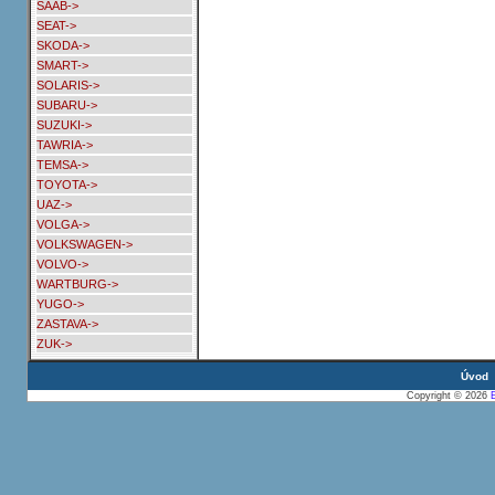
SAAB->
SEAT->
SKODA->
SMART->
SOLARIS->
SUBARU->
SUZUKI->
TAWRIA->
TEMSA->
TOYOTA->
UAZ->
VOLGA->
VOLKSWAGEN->
VOLVO->
WARTBURG->
YUGO->
ZASTAVA->
ZUK->
Úvod
Copyright © 2026