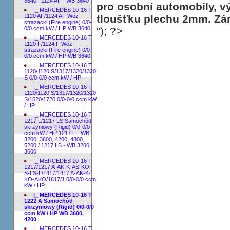
3640 ; 1124 AF - WB 3640
pro osobní automobily, v
|_ MERCEDES 10-16 T
tloušťku plechu 2mm. Zár
1120 AF/1124 AF Wóz
strażacki (Fire engine) 0/0-
"); ?>
0/0 ccm kW / HP WB 3640
|_ MERCEDES 10-16 T
1120 F/1124 F Wóz
strażacki (Fire engine) 0/0-
0/0 ccm kW / HP WB 3640
|_ MERCEDES 10-16 T
1120/1120 S/1317/1320/1320
S 0/0-0/0 ccm kW / HP
|_ MERCEDES 10-16 T
1120/1120 S/1317/1320/1320
S/1520/1720 0/0-0/0 ccm kW
/ HP
|_ MERCEDES 10-16 T
1217 L/1217 LS Samochód
skrzyniowy (Rigid) 0/0-0/0
ccm kW / HP 1217 L - WB
3200, 3600, 4200, 4800,
5200 / 1217 LS - WB 3200,
3600
|_ MERCEDES 10-16 T
1217/1217 A-AK-K-AS-KO-
S-LS-L/1417/1417 A-AK-K-
KO-AKO/1617/1 0/0-0/0 ccm
kW / HP
|_ MERCEDES 10-16 T
1222 A Samochód
skrzyniowy (Rigid) 0/0-0/0
ccm kW / HP WB 3600,
4200
|_ MERCEDES 10-16 T