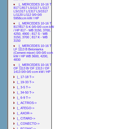
|_ MERCEDES 10-16 T
817 L/817 LS/1117 L/1117
LS/1317 L/1317 LS/1517
L/1120 L/112 0/0-0/0
5958ccm kW / HP
|_ MERCEDES 10-16 T
817/817 S-K 0/0-0/0 ccm kW
/ HP 817 - WB 3150, 3700,
4250, 4900 ; 817 S - WB
3150, 3700 ; 817 K - WB
3150
|_ MERCEDES 10-16 T
LF 1113 B Betoniarka
(Cement mixer) 0/0-0/0 ccm
kW / HP WB 3600, 4200,
4830
|_ MERCEDES 10-16 T
OF 1113 B/ OF 1313 / OF
1413 0/0-0/0 ccm kW / HP
|_ 17-18 T->
|_ 19-33 T->
|_ 3-5 T->
|_ 34-50 T->
|_ 6-9 T->
|_ ACTROS->
|_ ATEGO->
|_ AXOR->
|_ CITARO->
|_ CONECTO->
|_ ECONIC->