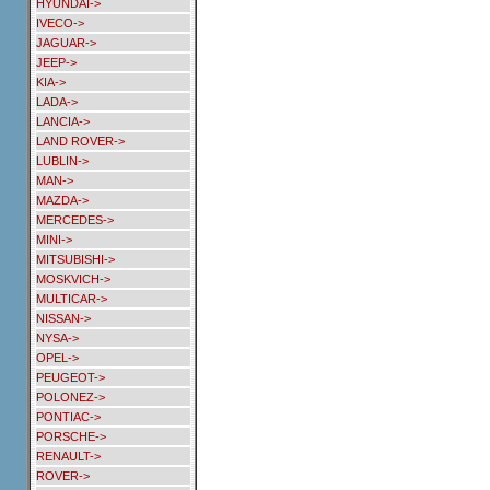
HYUNDAI->
IVECO->
JAGUAR->
JEEP->
KIA->
LADA->
LANCIA->
LAND ROVER->
LUBLIN->
MAN->
MAZDA->
MERCEDES->
MINI->
MITSUBISHI->
MOSKVICH->
MULTICAR->
NISSAN->
NYSA->
OPEL->
PEUGEOT->
POLONEZ->
PONTIAC->
PORSCHE->
RENAULT->
ROVER->