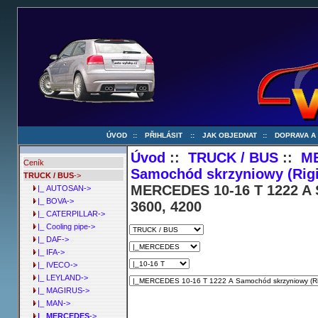
ÚVOD
::
PŘIHLÁSIT
::
JAK OBJEDNAT
::
DOPRAVA A
Úvod
::
TRUCK / BUS
::
M
Ceník
Samochód skrzyniowy (Rigi
TRUCK / BUS
->
MERCEDES 10-16 T 1222 A S
|_ AUTOSAN->
|_ BOVA->
3600, 4200
|_ CATERPILLAR->
|_ Cooling pipe->
|_ DAF->
|_ IFA->
|_ IVECO->
|_ LEYLAND->
|_ MAGIRUS->
|_ MAN->
|_ MERCEDES
->