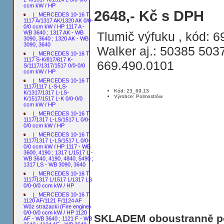
ccm kW / HP
MERCEDES 10-16 T 1222 A Samochód s
2648,- Kč s DPH
|_ MERCEDES 10-16 T
1117 A/1317 AK/1320 AK 0/0-
0/0 ccm kW / HP 1117 A -
Tlumič výfuku , kód: 6
WB 3640 ; 1317 AK - WB
3090, 3640 ; 1320 AK - WB
3090, 3640
Walker aj.: 50385 50
|_ MERCEDES 10-16 T
1117 S-K/817/817 K-
669.490.0101
S/1117/1317/1517 0/0-0/0
ccm kW / HP
|_ MERCEDES 10-16 T
1117/1117 L-S-LS-
Kód: 23_69.13
K/1317/1317 L-LS-
Výrobce: Polmostrów
K/1517/1517 L-K 0/0-0/0
ccm kW / HP
|_ MERCEDES 10-16 T
1117/1317 L-LS/1517 L 0/0-
0/0 ccm kW / HP
|_ MERCEDES 10-16 T
1117/1317 L-LS/1517 L 0/0-
0/0 ccm kW / HP 1117 - WB
3600, 4190 ; 1317 L/1517 L -
WB 3640, 4190, 4840, 5490 ;
1317 LS - WB 3090, 3640
|_ MERCEDES 10-16 T
1117/1317 L/1517 L/1317 LS
0/0-0/0 ccm kW / HP
|_ MERCEDES 10-16 T
1120 AF/1121 F/1124 AF
Wóz strażacki (Fire engine)
0/0-0/0 ccm kW / HP 1120
SKLADEM oboustranně poh
AF - WB 3640 ; 1121 F - WB