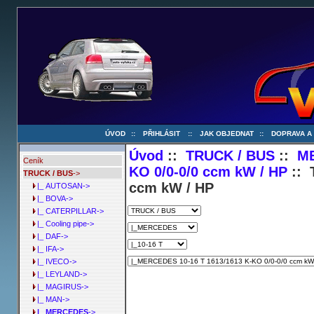
ÚVOD
::
PŘIHLÁSIT
::
JAK OBJEDNAT
::
DOPRAVA A
Úvod
::
TRUCK / BUS
::
M
Ceník
KO 0/0-0/0 ccm kW / HP
:: 
TRUCK / BUS
->
ccm kW / HP
|_ AUTOSAN->
|_ BOVA->
|_ CATERPILLAR->
|_ Cooling pipe->
|_ DAF->
|_ IFA->
|_ IVECO->
|_ LEYLAND->
|_ MAGIRUS->
|_ MAN->
|_ MERCEDES
->