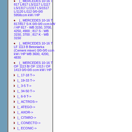
|_ MERCEDES 10-16 T
817 L/817 LS/1117 L/1117
LS/1317 L/1317 LS/1517
L/1120 L/112 0/0-0/0
5958ccm kW / HP
|_ MERCEDES 10-16 T
817/817 S-K 0/0-0/0 ccm kW
/ HP 817 - WB 3150, 3700,
4250, 4900 ; 817 S - WB
3150, 3700 ; 817 K - WB
3150
|_ MERCEDES 10-16 T
LF 1113 B Betoniarka
(Cement mixer) 0/0-0/0 ccm
kW / HP WB 3600, 4200,
4830
|_ MERCEDES 10-16 T
OF 1113 B/ OF 1313 / OF
1413 0/0-0/0 ccm kW / HP
|_ 17-18 T->
|_ 19-33 T->
|_ 3-5 T->
|_ 34-50 T->
|_ 6-9 T->
|_ ACTROS->
|_ ATEGO->
|_ AXOR->
|_ CITARO->
|_ CONECTO->
|_ ECONIC->