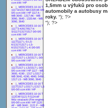
ccm kW / HP
1,5mm u výfuků pro osobn
|_ MERCEDES 10-16 T
automobily a autobusy ma
1117 A/1317 AK/1320 AK 0/0-
0/0 ccm kW / HP 1117 A -
roky.
"); ?>
WB 3640 ; 1317 AK - WB
3090, 3640 ; 1320 AK - WB
"); ?>
3090, 3640
|_ MERCEDES 10-16 T
1117 S-K/817/817 K-
S/1117/1317/1517 0/0-0/0
ccm kW / HP
|_ MERCEDES 10-16 T
1117/1117 L-S-LS-
K/1317/1317 L-LS-
K/1517/1517 L-K 0/0-0/0
ccm kW / HP
|_ MERCEDES 10-16 T
1117/1317 L-LS/1517 L 0/0-
0/0 ccm kW / HP
|_ MERCEDES 10-16 T
1117/1317 L-LS/1517 L 0/0-
0/0 ccm kW / HP 1117 - WB
3600, 4190 ; 1317 L/1517 L -
WB 3640, 4190, 4840, 5490 ;
1317 LS - WB 3090, 3640
|_ MERCEDES 10-16 T
1117/1317 L/1517 L/1317 LS
0/0-0/0 ccm kW / HP
|_ MERCEDES 10-16 T
1120 AF/1121 F/1124 AF
Wóz strażacki (Fire engine)
0/0-0/0 ccm kW / HP 1120
AF - WB 3640 ; 1121 F - WB