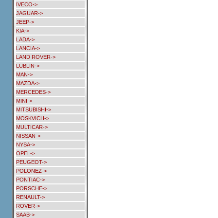
IVECO->
JAGUAR->
JEEP->
KIA->
LADA->
LANCIA->
LAND ROVER->
LUBLIN->
MAN->
MAZDA->
MERCEDES->
MINI->
MITSUBISHI->
MOSKVICH->
MULTICAR->
NISSAN->
NYSA->
OPEL->
PEUGEOT->
POLONEZ->
PONTIAC->
PORSCHE->
RENAULT->
ROVER->
SAAB->