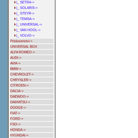
|_ SETRA->
|_ SOLARIS->
|_ STEYR->
|_ TEMSA->
|_ UNIVERSAL->
|_ VAN HOOL->
|_ VOLVO->
Prislusenstvi->
UNIVERSAL BOX
ALFA ROMEO->
AUDI->
AVIA->
BMW->
CHEVROLET->
CHRYSLER->
CITROEN->
DACIA->
DAEWOO->
DAIHATSU->
DODGE->
FIAT->
FORD->
FSO->
HONDA->
HYUNDAI->