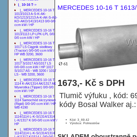
|_ 10-16 T
->
MERCEDES 10-16 T 1613/1
|_ MERCEDES 10-16 T
1013/1013 A-S-K-AK-
KO/1213/1213 A-K-AK-S-AS-
KO-AKO/1413/1413 0/0-0/0
ccm kW / HP
|_ MERCEDES 10-16 T
1013/1113 LP-LPK-LPL 0/0-
0/0 ccm kW / HP
|_ MERCEDES 10-16 T
1017 LS Ciągnik siodłowy
(Tractor) 0/0-0/0 ccm kW /
HP WB 3200, 3600
|_ MERCEDES 10-16 T
1017 S/1017 AS/1017 LS
0/0-0/0 ccm kW / HP 1017
S/1017 AS - WB 3200 / 1017
LS - WB 3200, 3600
Tlumič výfuku MERCEDES 10-16 T 161
1673,- Kč s DPH
|_ MERCEDES 10-16 T
1114 K-AK/1314 AK/1317 AK
Wywrotka (Tipper) 0/0-0/0
ccm kW / HP
Tlumič výfuku , kód: 6
|_ MERCEDES 10-16 T
1114 Samochód skrzyniowy
kódy Bosal Walker aj.
(Rigid) 0/0-0/0 ccm kW / HP
WB 4190
|_ MERCEDES 10-16 T
1114/1114 L-K-S/1314/1314
Kód: 3_69.42
L-K/1317 K 0/0-0/0 ccm kW /
Výrobce: Polmostrów
HP
|_ MERCEDES 10-16 T
1114/1114 L-K-S/1314/1314
SKLADEM oboustranně poh
L-K/1317 K/1514 L 0/0-0/0