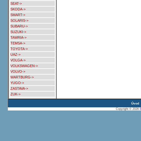
SEAT->
SKODA->
SMART->
SOLARIS->
SUBARU->
SUZUKI->
TAWRIA->
TEMSA->
TOYOTA->
UAZ->
VOLGA->
VOLKSWAGEN->
VOLVO->
WARTBURG->
YUGO->
ZASTAVA->
ZUK->
Úvod
Copyright © 2026