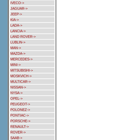
IVECO->
JAGUAR->
JEEP->
KIA->
LADA->
LANCIA->
LAND ROVER->
LUBLIN->
MAN->
MAZDA->
MERCEDES->
MINI->
MITSUBISHI->
MOSKVICH->
MULTICAR->
NISSAN->
NYSA->
OPEL->
PEUGEOT->
POLONEZ->
PONTIAC->
PORSCHE->
RENAULT->
ROVER->
SAAB->