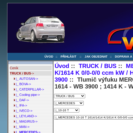
ÚVOD
::
PŘIHLÁSIT
::
JAK OBJEDNAT
::
DOPRAVA A
Úvod
::
TRUCK / BUS
::
M
Ceník
K/1614 K 0/0-0/0 ccm kW / 
TRUCK / BUS
->
3900
:: Tlumič výfuku MERC
|_ AUTOSAN->
|_ BOVA->
1614 - WB 3900 ; 1414 K - 
|_ CATERPILLAR->
|_ Cooling pipe->
|_ DAF->
|_ IFA->
|_ IVECO->
|_ LEYLAND->
|_ MAGIRUS->
|_ MAN->
|_ MERCEDES
->