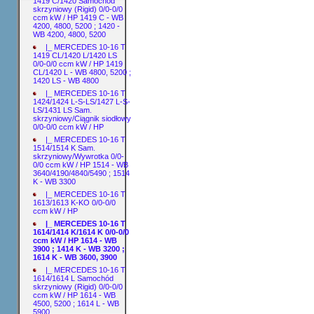
1419 C/1420 Samochód
skrzyniowy (Rigid) 0/0-0/0
ccm kW / HP 1419 C - WB
4200, 4800, 5200 ; 1420 -
WB 4200, 4800, 5200
|_ MERCEDES 10-16 T
1419 CL/1420 L/1420 LS
0/0-0/0 ccm kW / HP 1419
CL/1420 L - WB 4800, 5200 ;
1420 LS - WB 4800
|_ MERCEDES 10-16 T
1424/1424 L-S-LS/1427 L-S-
LS/1431 LS Sam.
skrzyniowy/Ciągnik siodłowy
0/0-0/0 ccm kW / HP
|_ MERCEDES 10-16 T
1514/1514 K Sam.
skrzyniowy/Wywrotka 0/0-
0/0 ccm kW / HP 1514 - WB
3640/4190/4840/5490 ; 1514
K - WB 3300
|_ MERCEDES 10-16 T
1613/1613 K-KO 0/0-0/0
ccm kW / HP
|_ MERCEDES 10-16 T
1614/1414 K/1614 K 0/0-0/0
ccm kW / HP 1614 - WB
3900 ; 1414 K - WB 3200 ;
1614 K - WB 3600, 3900
|_ MERCEDES 10-16 T
1614/1614 L Samochód
skrzyniowy (Rigid) 0/0-0/0
ccm kW / HP 1614 - WB
4500, 5200 ; 1614 L - WB
5900