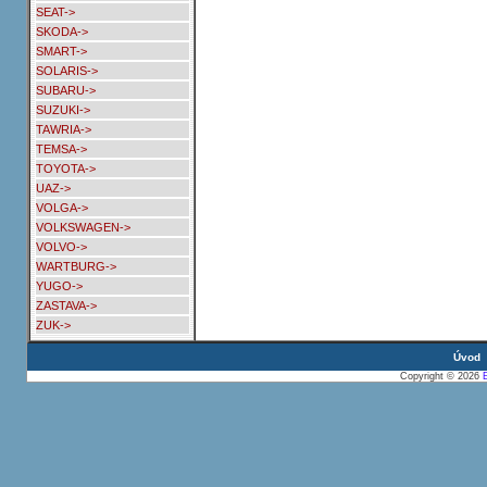
SEAT->
SKODA->
SMART->
SOLARIS->
SUBARU->
SUZUKI->
TAWRIA->
TEMSA->
TOYOTA->
UAZ->
VOLGA->
VOLKSWAGEN->
VOLVO->
WARTBURG->
YUGO->
ZASTAVA->
ZUK->
Úvod
Copyright © 2026