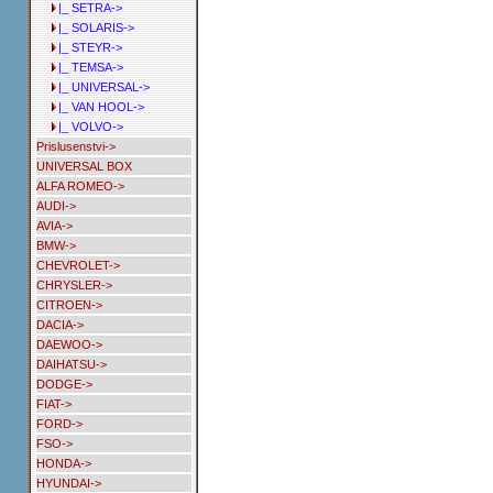
|_ SETRA->
|_ SOLARIS->
|_ STEYR->
|_ TEMSA->
|_ UNIVERSAL->
|_ VAN HOOL->
|_ VOLVO->
Prislusenstvi->
UNIVERSAL BOX
ALFA ROMEO->
AUDI->
AVIA->
BMW->
CHEVROLET->
CHRYSLER->
CITROEN->
DACIA->
DAEWOO->
DAIHATSU->
DODGE->
FIAT->
FORD->
FSO->
HONDA->
HYUNDAI->