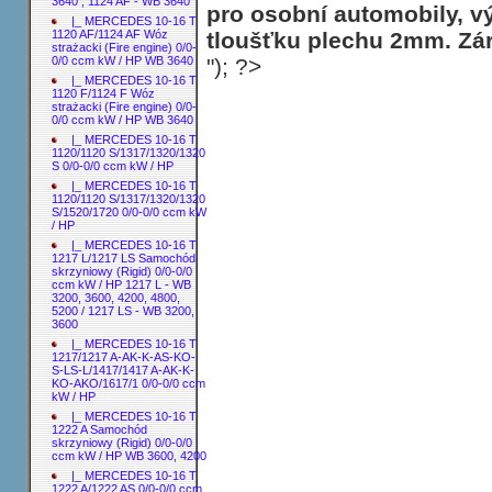
3640 ; 1124 AF - WB 3640
pro osobní automobily, v
|_ MERCEDES 10-16 T
tloušťku plechu 2mm. Zár
1120 AF/1124 AF Wóz
strażacki (Fire engine) 0/0-
"); ?>
0/0 ccm kW / HP WB 3640
|_ MERCEDES 10-16 T
1120 F/1124 F Wóz
strażacki (Fire engine) 0/0-
0/0 ccm kW / HP WB 3640
|_ MERCEDES 10-16 T
1120/1120 S/1317/1320/1320
S 0/0-0/0 ccm kW / HP
|_ MERCEDES 10-16 T
1120/1120 S/1317/1320/1320
S/1520/1720 0/0-0/0 ccm kW
/ HP
|_ MERCEDES 10-16 T
1217 L/1217 LS Samochód
skrzyniowy (Rigid) 0/0-0/0
ccm kW / HP 1217 L - WB
3200, 3600, 4200, 4800,
5200 / 1217 LS - WB 3200,
3600
|_ MERCEDES 10-16 T
1217/1217 A-AK-K-AS-KO-
S-LS-L/1417/1417 A-AK-K-
KO-AKO/1617/1 0/0-0/0 ccm
kW / HP
|_ MERCEDES 10-16 T
1222 A Samochód
skrzyniowy (Rigid) 0/0-0/0
ccm kW / HP WB 3600, 4200
|_ MERCEDES 10-16 T
1222 A/1222 AS 0/0-0/0 ccm