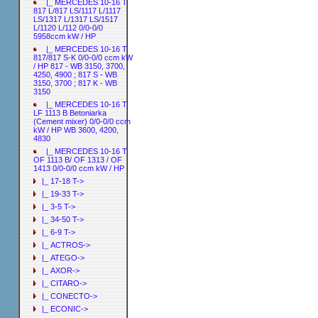
|_ MERCEDES 10-16 T
817 L/817 LS/1117 L/1117
LS/1317 L/1317 LS/1517
L/1120 L/112 0/0-0/0
5958ccm kW / HP
|_ MERCEDES 10-16 T
817/817 S-K 0/0-0/0 ccm kW
/ HP 817 - WB 3150, 3700,
4250, 4900 ; 817 S - WB
3150, 3700 ; 817 K - WB
3150
|_ MERCEDES 10-16 T
LF 1113 B Betoniarka
(Cement mixer) 0/0-0/0 ccm
kW / HP WB 3600, 4200,
4830
|_ MERCEDES 10-16 T
OF 1113 B/ OF 1313 / OF
1413 0/0-0/0 ccm kW / HP
|_ 17-18 T->
|_ 19-33 T->
|_ 3-5 T->
|_ 34-50 T->
|_ 6-9 T->
|_ ACTROS->
|_ ATEGO->
|_ AXOR->
|_ CITARO->
|_ CONECTO->
|_ ECONIC->