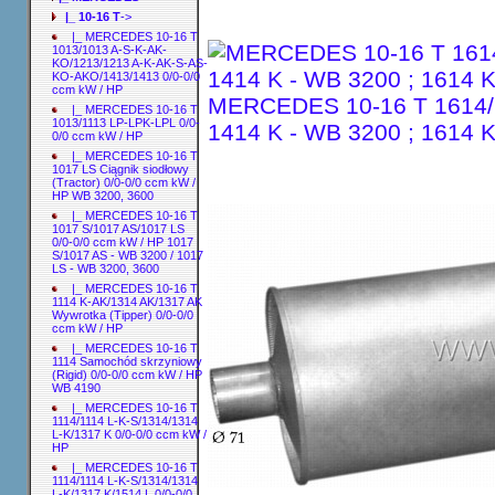
|_ 10-16 T
->
|_ MERCEDES 10-16 T
1013/1013 A-S-K-AK-
KO/1213/1213 A-K-AK-S-AS-
KO-AKO/1413/1413 0/0-0/0
ccm kW / HP
MERCEDES 10-16 T 1614/14
|_ MERCEDES 10-16 T
1013/1113 LP-LPK-LPL 0/0-
1414 K - WB 3200 ; 1614 
0/0 ccm kW / HP
|_ MERCEDES 10-16 T
1017 LS Ciągnik siodłowy
(Tractor) 0/0-0/0 ccm kW /
HP WB 3200, 3600
|_ MERCEDES 10-16 T
1017 S/1017 AS/1017 LS
0/0-0/0 ccm kW / HP 1017
S/1017 AS - WB 3200 / 1017
LS - WB 3200, 3600
|_ MERCEDES 10-16 T
1114 K-AK/1314 AK/1317 AK
Wywrotka (Tipper) 0/0-0/0
ccm kW / HP
|_ MERCEDES 10-16 T
1114 Samochód skrzyniowy
(Rigid) 0/0-0/0 ccm kW / HP
WB 4190
|_ MERCEDES 10-16 T
1114/1114 L-K-S/1314/1314
L-K/1317 K 0/0-0/0 ccm kW /
HP
|_ MERCEDES 10-16 T
1114/1114 L-K-S/1314/1314
L-K/1317 K/1514 L 0/0-0/0