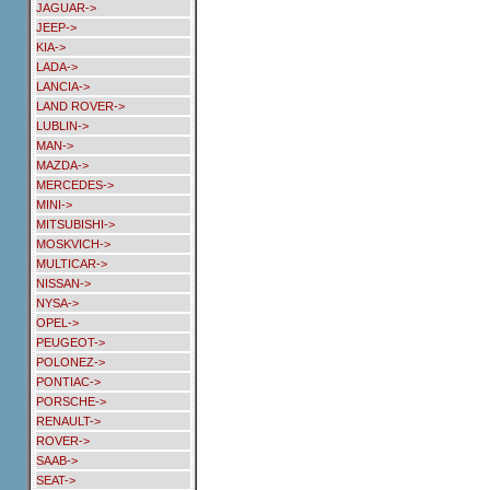
JAGUAR->
JEEP->
KIA->
LADA->
LANCIA->
LAND ROVER->
LUBLIN->
MAN->
MAZDA->
MERCEDES->
MINI->
MITSUBISHI->
MOSKVICH->
MULTICAR->
NISSAN->
NYSA->
OPEL->
PEUGEOT->
POLONEZ->
PONTIAC->
PORSCHE->
RENAULT->
ROVER->
SAAB->
SEAT->