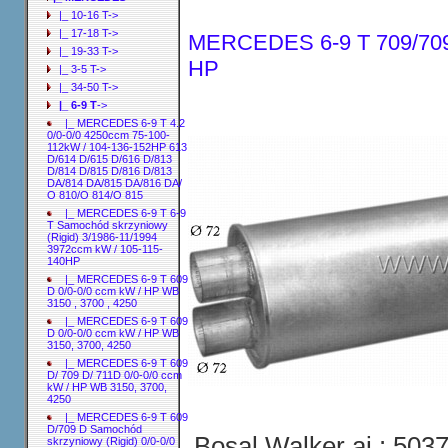
|_ 10-16 T->
|_ 17-18 T->
MERCEDES 6-9 T 709/709 K
|_ 19-33 T->
HP
|_ 3-5 T->
|_ 34-50 T->
|_ 6-9 T
->
|_ MERCEDES 6-9 T 4.2
0/0-0/0 4250ccm 75-100-
112kW / 104-136-152HP 613
D/614 D/615 D/616 D/813
D/814 D/815 D/816 D/813
DA/814 DA/815 DA/816 DA/
O 810/O 814/O 815
|_ MERCEDES 6-9 T 6-9
T Samochód skrzyniowy
(Rigid) 3/1986-11/1994
3972ccm kW / 105-115-
140HP
|_ MERCEDES 6-9 T 609
D 0/0-0/0 ccm kW / HP WB
3150 , 3700 , 4250
|_ MERCEDES 6-9 T 609
D 0/0-0/0 ccm kW / HP WB
3150, 3700, 4250
|_ MERCEDES 6-9 T 609
D/ 709 D/ 711D 0/0-0/0 ccm
kW / HP WB 3150, 3700,
4250
|_ MERCEDES 6-9 T 609
D/709 D Samochód
Bosal Walker aj.: 503
skrzyniowy (Rigid) 0/0-0/0