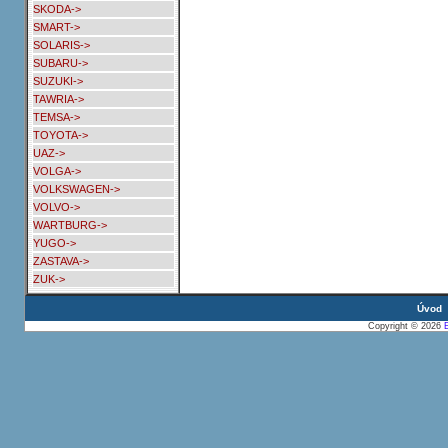
SKODA->
SMART->
SOLARIS->
SUBARU->
SUZUKI->
TAWRIA->
TEMSA->
TOYOTA->
UAZ->
VOLGA->
VOLKSWAGEN->
VOLVO->
WARTBURG->
YUGO->
ZASTAVA->
ZUK->
Úvod
Copyright © 2026