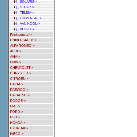
|_ SOLARIS->
|_ STEYR->
|_ TEMSA->
|_ UNIVERSAL->
|_ VAN HOOL->
|_ VOLVO->
Prislusenstvi->
UNIVERSAL BOX
ALFA ROMEO->
AUDI->
AVIA->
BMW->
CHEVROLET->
CHRYSLER->
CITROEN->
DACIA->
DAEWOO->
DAIHATSU->
DODGE->
FIAT->
FORD->
FSO->
HONDA->
HYUNDAI->
IVECO->