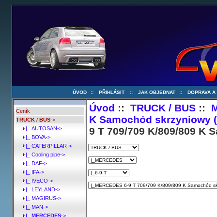
ÚVOD
::
PŘIHLÁSIT
::
JAK OBJEDNAT
::
DOPRAVA A
Úvod
::
TRUCK / BUS
::
Ceník
K Samochód skrzyniowy (R
TRUCK / BUS
->
9 T 709/709 K/809/809 K 
|_ AUTOSAN->
|_ BOVA->
|_ CATERPILLAR->
|_ Cooling pipe->
|_ DAF->
|_ IFA->
|_ IVECO->
|_ LEYLAND->
|_ MAGIRUS->
|_ MAN->
|_ MERCEDES
->