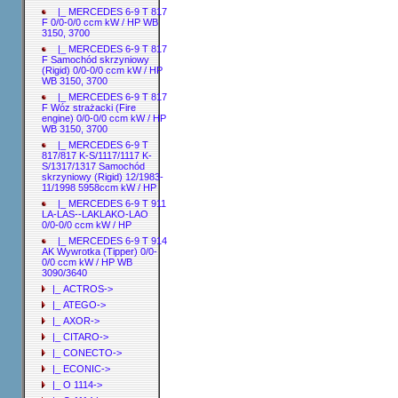
|_ MERCEDES 6-9 T 817
F 0/0-0/0 ccm kW / HP WB
3150, 3700
|_ MERCEDES 6-9 T 817
F Samochód skrzyniowy
(Rigid) 0/0-0/0 ccm kW / HP
WB 3150, 3700
|_ MERCEDES 6-9 T 817
F Wóz strażacki (Fire
engine) 0/0-0/0 ccm kW / HP
WB 3150, 3700
|_ MERCEDES 6-9 T
817/817 K-S/1117/1117 K-
S/1317/1317 Samochód
skrzyniowy (Rigid) 12/1983-
11/1998 5958ccm kW / HP
|_ MERCEDES 6-9 T 911
LA-LAS--LAKLAKO-LAO
0/0-0/0 ccm kW / HP
|_ MERCEDES 6-9 T 914
AK Wywrotka (Tipper) 0/0-
0/0 ccm kW / HP WB
3090/3640
|_ ACTROS->
|_ ATEGO->
|_ AXOR->
|_ CITARO->
|_ CONECTO->
|_ ECONIC->
|_ O 1114->