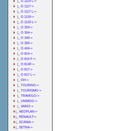
|_ O 1114 L->
|_ O 1117->
|_ O 1117 L->
|_ O 1120->
|_ O 1120 L->
|_ O 303->
|_ O 304->
|_ O 340->
|_ O 350->
|_ O 404->
|_ O 814->
|_ O 814 F->
|_ O 814F->
|_ O 817->
|_ O 817 L->
|_ OH->
|_ TOURINO->
|_ TOURISMO->
|_ TRAVEGO->
|_ UNIMOG->
|_ VARIO->
|_ NEOPLAN->
|_ RENAULT->
|_ SCANIA->
|_ SETRA->