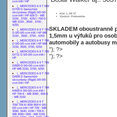
ccm kW / HP
|_ MERCEDES 6-9 T 609
D/709 D Samochód
skrzyniowy (Rigid) 0/0-0/0
Kód: 1_69.37
ccm kW / HP 609 D - WB
Výrobce: Polmostrów
3150 , 3700 , 4250 / 709 D -
WB 3150 , 3500 , 3700 ,
4250
SKLADEM oboustranně po
|_ MERCEDES 6-9 T 709
D 0/0-0/0 ccm kW / HP WB
1,5mm u výfuků pro osobn
3150 , 3500 , 3700 , 4250
|_ MERCEDES 6-9 T 709
automobily a autobusy ma
D 0/0-0/0 ccm kW / HP WB
3150, 3500, 3700, 4250
"); ?>
|_ MERCEDES 6-9 T 709
"); ?>
D/711 D 0/0-0/0 ccm kW /
HP
|_ MERCEDES 6-9 T 709
D/809 D 0/0-0/0 ccm kW /
HP WB 3150, 3700, 4250
|_ MERCEDES 6-9 T 709
D/809 D Samochód
skrzyniowy (Rigid) 0/0-0/0
ccm kW / HP
|_ MERCEDES 6-9 T 709
K/809 K 0/0-0/0 ccm kW /
HP 709 K - WB 3090 ; 809 K
- WB 3150
|_ MERCEDES 6-9 T
709/ 709 K/ 809/ 809 K 0/0-
0/0 ccm kW / HP 709 - WB
3090, 3640, 4190 / 709 K -
WB 3090 / 809 - WB 3150,