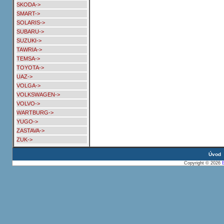
SKODA->
SMART->
SOLARIS->
SUBARU->
SUZUKI->
TAWRIA->
TEMSA->
TOYOTA->
UAZ->
VOLGA->
VOLKSWAGEN->
VOLVO->
WARTBURG->
YUGO->
ZASTAVA->
ZUK->
Úvod
Copyright © 2026