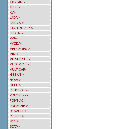
JAGUAR->
JEEP->
KIA->
LADA->
LANCIA->
LAND ROVER->
LUBLIN->
MAN->
MAZDA->
MERCEDES->
MINI->
MITSUBISHI->
MOSKVICH->
MULTICAR->
NISSAN->
NYSA->
OPEL->
PEUGEOT->
POLONEZ->
PONTIAC->
PORSCHE->
RENAULT->
ROVER->
SAAB->
SEAT->