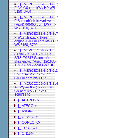
|_ MERCEDES 6-9 T 817
F 0/0-0/0 ccm kW / HP WB
3150, 3700
|_ MERCEDES 6-9 T 817
F Samochód skrzyniowy
(Rigid) 0/0-0/0 ccm kW / HP
WB 3150, 3700
|_ MERCEDES 6-9 T 817
F Wóz strażacki (Fire
engine) 0/0-0/0 ccm kW / HP
WB 3150, 3700
|_ MERCEDES 6-9 T
817/817 K-S/1117/1117 K-
S/1317/1317 Samochód
skrzyniowy (Rigid) 12/1983-
11/1998 5958ccm kW / HP
|_ MERCEDES 6-9 T 911
LA-LAS--LAKLAKO-LAO
0/0-0/0 ccm kW / HP
|_ MERCEDES 6-9 T 914
AK Wywrotka (Tipper) 0/0-
0/0 ccm kW / HP WB
3090/3640
|_ ACTROS->
|_ ATEGO->
|_ AXOR->
|_ CITARO->
|_ CONECTO->
|_ ECONIC->
|_ O 1114->