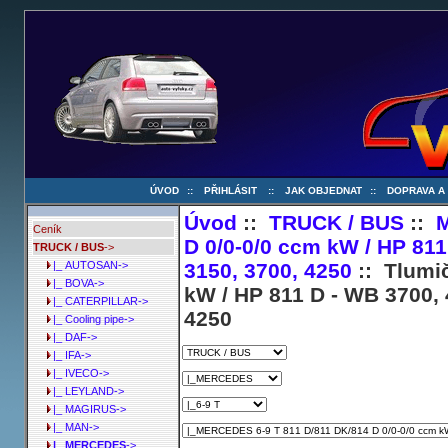
ÚVOD
::
PŘIHLÁSIT
::
JAK OBJEDNAT
::
DOPRAVA A
Úvod
::
TRUCK / BUS
::
Ceník
D 0/0-0/0 ccm kW / HP 811
TRUCK / BUS
->
3150, 3700, 4250
:: Tlumi
|_ AUTOSAN->
|_ BOVA->
kW / HP 811 D - WB 3700, 
|_ CATERPILLAR->
4250
|_ Cooling pipe->
|_ DAF->
|_ IFA->
|_ IVECO->
|_ LEYLAND->
|_ MAGIRUS->
|_ MAN->
|_ MERCEDES
->