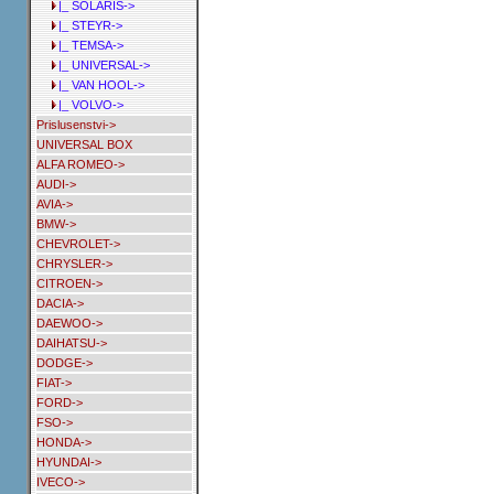
|_ SOLARIS->
|_ STEYR->
|_ TEMSA->
|_ UNIVERSAL->
|_ VAN HOOL->
|_ VOLVO->
Prislusenstvi->
UNIVERSAL BOX
ALFA ROMEO->
AUDI->
AVIA->
BMW->
CHEVROLET->
CHRYSLER->
CITROEN->
DACIA->
DAEWOO->
DAIHATSU->
DODGE->
FIAT->
FORD->
FSO->
HONDA->
HYUNDAI->
IVECO->