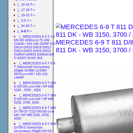
|_ 10-16 T->
|_ 17-18 T->
|_ 19-33 T->
|_ 3-5 T->
|_ 34-50 T->
|_ 6-9 T
->
|_ MERCEDES 6-9 T 4.2
0/0-0/0 4250ccm 75-100-
MERCEDES 6-9 T 811 D/811
112kW / 104-136-152HP 613
D/614 D/615 D/616 D/813
811 DK - WB 3150, 3700 /
D/814 D/815 D/816 D/813
DA/814 DA/815 DA/816 DA/
O 810/O 814/O 815
|_ MERCEDES 6-9 T 6-9
T Samochód skrzyniowy
(Rigid) 3/1986-11/1994
3972ccm kW / 105-115-
140HP
|_ MERCEDES 6-9 T 609
D 0/0-0/0 ccm kW / HP WB
3150 , 3700 , 4250
|_ MERCEDES 6-9 T 609
D 0/0-0/0 ccm kW / HP WB
3150, 3700, 4250
|_ MERCEDES 6-9 T 609
D/ 709 D/ 711D 0/0-0/0 ccm
kW / HP WB 3150, 3700,
4250
|_ MERCEDES 6-9 T 609
D/709 D Samochód
skrzyniowy (Rigid) 0/0-0/0