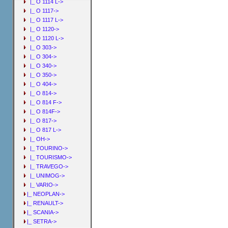
|_ O 1114 L->
|_ O 1117->
|_ O 1117 L->
|_ O 1120->
|_ O 1120 L->
|_ O 303->
|_ O 304->
|_ O 340->
|_ O 350->
|_ O 404->
|_ O 814->
|_ O 814 F->
|_ O 814F->
|_ O 817->
|_ O 817 L->
|_ OH->
|_ TOURINO->
|_ TOURISMO->
|_ TRAVEGO->
|_ UNIMOG->
|_ VARIO->
|_ NEOPLAN->
|_ RENAULT->
|_ SCANIA->
|_ SETRA->