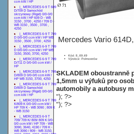
ccm kW / HP
|_ MERCEDES 6-9 T 609
D/709 D Samochód
skrzyniowy (Rigid) 0/0-0/0
ccm kW / HP 609 D - WB
3150 , 3700 , 4250 / 709 D -
WB 3150 , 3500 , 3700 ,
4250
|_ MERCEDES 6-9 T 709
Mercedes Vario 614D, 
D 0/0-0/0 ccm kW / HP WB
3150 , 3500 , 3700 , 4250
|_ MERCEDES 6-9 T 709
D 0/0-0/0 ccm kW / HP WB
3150, 3500, 3700, 4250
Kód: 8_69.49
Výrobce: Polmostrów
|_ MERCEDES 6-9 T 709
D/711 D 0/0-0/0 ccm kW /
HP
SKLADEM oboustranně po
|_ MERCEDES 6-9 T 709
D/809 D 0/0-0/0 ccm kW /
HP WB 3150, 3700, 4250
1,5mm u výfuků pro osobn
|_ MERCEDES 6-9 T 709
automobily a autobusy ma
D/809 D Samochód
skrzyniowy (Rigid) 0/0-0/0
"); ?>
ccm kW / HP
|_ MERCEDES 6-9 T 709
"); ?>
K/809 K 0/0-0/0 ccm kW /
HP 709 K - WB 3090 ; 809 K
- WB 3150
|_ MERCEDES 6-9 T
709/ 709 K/ 809/ 809 K 0/0-
0/0 ccm kW / HP 709 - WB
3090, 3640, 4190 / 709 K -
WB 3090 / 809 - WB 3150,