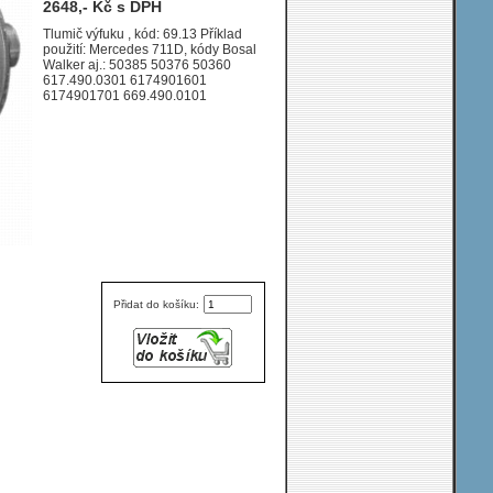
2648,- Kč s DPH
WB 3150, 3700, 4250
Tlumič výfuku , kód: 69.13 Příklad
použití: Mercedes 711D, kódy Bosal
Walker aj.: 50385 50376 50360
617.490.0301 6174901601
6174901701 669.490.0101
Přidat do košíku: