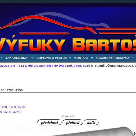
::
JAK OBJEDNAT
::
DOPRAVA A PLATBA
::
KONTAKT
::
OBCHODNÍ PODMÍNKY
:
EDES 6-9 T 814 D 0/0-0/0 ccm kW / HP WB 3150, 3700, 4250
:: Tlumič výfuku MERCEDES 6-
0, 3700, 4250
Zboží 4/5