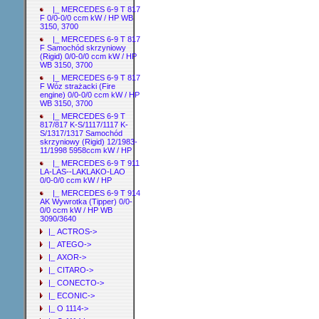
|_ MERCEDES 6-9 T 817
F 0/0-0/0 ccm kW / HP WB
3150, 3700
|_ MERCEDES 6-9 T 817
F Samochód skrzyniowy
(Rigid) 0/0-0/0 ccm kW / HP
WB 3150, 3700
|_ MERCEDES 6-9 T 817
F Wóz strażacki (Fire
engine) 0/0-0/0 ccm kW / HP
WB 3150, 3700
|_ MERCEDES 6-9 T
817/817 K-S/1117/1117 K-
S/1317/1317 Samochód
skrzyniowy (Rigid) 12/1983-
11/1998 5958ccm kW / HP
|_ MERCEDES 6-9 T 911
LA-LAS--LAKLAKO-LAO
0/0-0/0 ccm kW / HP
|_ MERCEDES 6-9 T 914
AK Wywrotka (Tipper) 0/0-
0/0 ccm kW / HP WB
3090/3640
|_ ACTROS->
|_ ATEGO->
|_ AXOR->
|_ CITARO->
|_ CONECTO->
|_ ECONIC->
|_ O 1114->