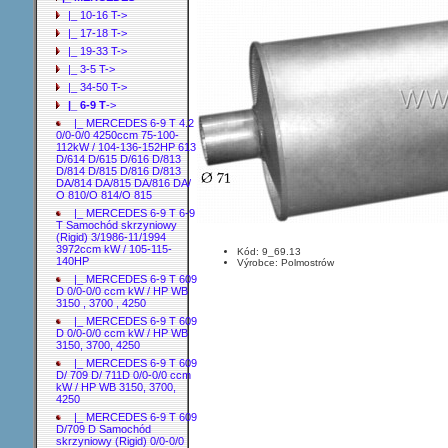
|_ 10-16 T->
|_ 17-18 T->
|_ 19-33 T->
|_ 3-5 T->
|_ 34-50 T->
|_ 6-9 T
->
|_ MERCEDES 6-9 T 4.2
0/0-0/0 4250ccm 75-100-
112kW / 104-136-152HP 613
D/614 D/615 D/616 D/813
D/814 D/815 D/816 D/813
DA/814 DA/815 DA/816 DA/
O 810/O 814/O 815
|_ MERCEDES 6-9 T 6-9
T Samochód skrzyniowy
(Rigid) 3/1986-11/1994
3972ccm kW / 105-115-
Kód: 9_69.13
140HP
Výrobce: Polmostrów
|_ MERCEDES 6-9 T 609
D 0/0-0/0 ccm kW / HP WB
3150 , 3700 , 4250
|_ MERCEDES 6-9 T 609
D 0/0-0/0 ccm kW / HP WB
3150, 3700, 4250
|_ MERCEDES 6-9 T 609
D/ 709 D/ 711D 0/0-0/0 ccm
kW / HP WB 3150, 3700,
4250
|_ MERCEDES 6-9 T 609
D/709 D Samochód
skrzyniowy (Rigid) 0/0-0/0