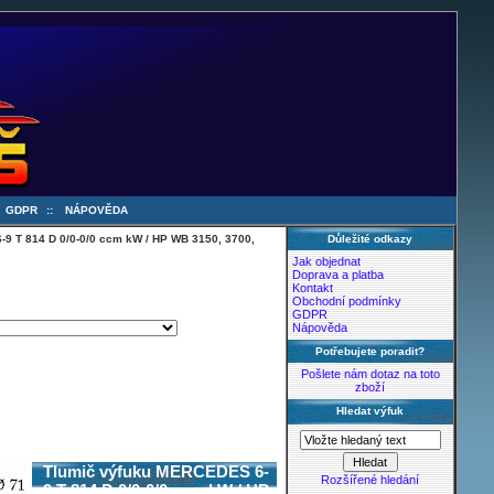
:
GDPR
::
NÁPOVĚDA
9 T 814 D 0/0-0/0 ccm kW / HP WB 3150, 3700,
Důležité odkazy
Jak objednat
Doprava a platba
Kontakt
Obchodní podmínky
GDPR
Nápověda
Potřebujete poradit?
Pošlete nám dotaz na toto
zboží
Hledat výfuk
Tlumič výfuku MERCEDES 6-
Rozšířené hledání
9 T 814 D 0/0-0/0 ccm kW / HP