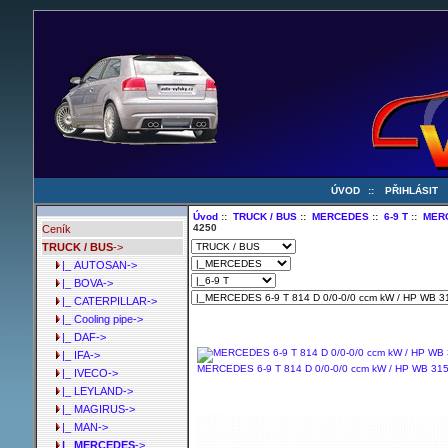
ÚVOD
::
PŘIHLÁSIT
Úvod
::
TRUCK / BUS
::
MERCEDES
::
6-9 T
::
MERC
4250
Ceník
TRUCK / BUS
->
|_ AUTOSAN->
|_ BOVA->
|_ CATERPILLAR->
|_ Cooling pipe->
|_ DAF->
|_ IFA->
MERCEDES 6-9 T 814 D 0/0-0/0 ccm kW / HP WB 315
|_ IVECO->
|_ LEYLAND->
|_ MAGIRUS->
|_ MAN->
|_ MERCEDES
->