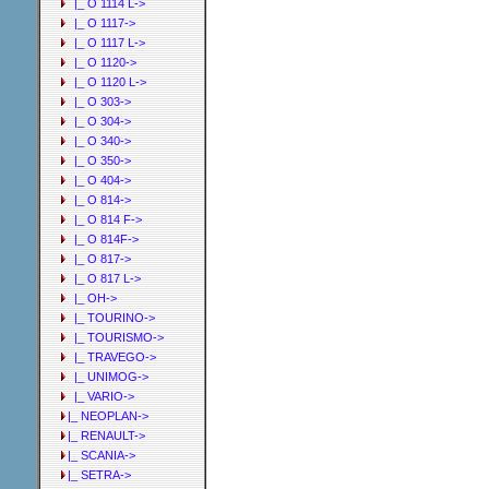
|_ O 1114 L->
|_ O 1117->
|_ O 1117 L->
|_ O 1120->
|_ O 1120 L->
|_ O 303->
|_ O 304->
|_ O 340->
|_ O 350->
|_ O 404->
|_ O 814->
|_ O 814 F->
|_ O 814F->
|_ O 817->
|_ O 817 L->
|_ OH->
|_ TOURINO->
|_ TOURISMO->
|_ TRAVEGO->
|_ UNIMOG->
|_ VARIO->
|_ NEOPLAN->
|_ RENAULT->
|_ SCANIA->
|_ SETRA->