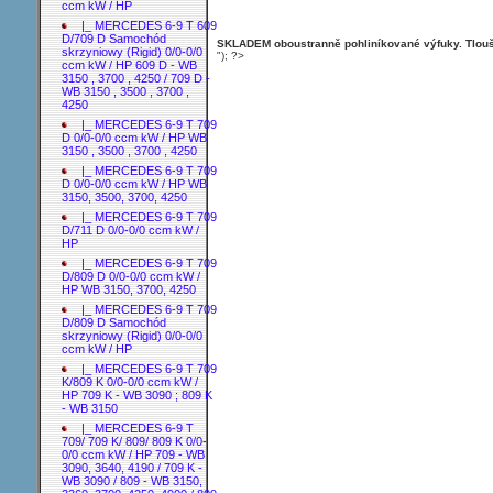
ccm kW / HP
|_ MERCEDES 6-9 T 609
D/709 D Samochód
SKLADEM oboustranně pohliníkované výfuky. Tloušť
skrzyniowy (Rigid) 0/0-0/0
"); ?>
ccm kW / HP 609 D - WB
3150 , 3700 , 4250 / 709 D -
WB 3150 , 3500 , 3700 ,
4250
|_ MERCEDES 6-9 T 709
D 0/0-0/0 ccm kW / HP WB
3150 , 3500 , 3700 , 4250
|_ MERCEDES 6-9 T 709
D 0/0-0/0 ccm kW / HP WB
3150, 3500, 3700, 4250
|_ MERCEDES 6-9 T 709
D/711 D 0/0-0/0 ccm kW /
HP
|_ MERCEDES 6-9 T 709
D/809 D 0/0-0/0 ccm kW /
HP WB 3150, 3700, 4250
|_ MERCEDES 6-9 T 709
D/809 D Samochód
skrzyniowy (Rigid) 0/0-0/0
ccm kW / HP
|_ MERCEDES 6-9 T 709
K/809 K 0/0-0/0 ccm kW /
HP 709 K - WB 3090 ; 809 K
- WB 3150
|_ MERCEDES 6-9 T
709/ 709 K/ 809/ 809 K 0/0-
0/0 ccm kW / HP 709 - WB
3090, 3640, 4190 / 709 K -
WB 3090 / 809 - WB 3150,