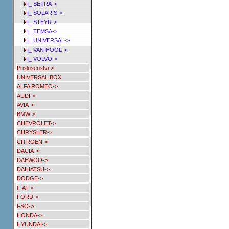
|_ SETRA->
|_ SOLARIS->
|_ STEYR->
|_ TEMSA->
|_ UNIVERSAL->
|_ VAN HOOL->
|_ VOLVO->
Prislusenstvi->
UNIVERSAL BOX
ALFA ROMEO->
AUDI->
AVIA->
BMW->
CHEVROLET->
CHRYSLER->
CITROEN->
DACIA->
DAEWOO->
DAIHATSU->
DODGE->
FIAT->
FORD->
FSO->
HONDA->
HYUNDAI->