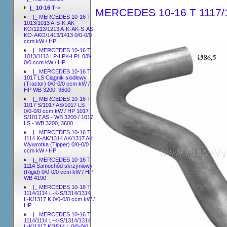
|_ 10-16 T
->
MERCEDES 10-16 T 1117/13
|_ MERCEDES 10-16 T
1013/1013 A-S-K-AK-
KO/1213/1213 A-K-AK-S-AS-
KO-AKO/1413/1413 0/0-0/0
ccm kW / HP
|_ MERCEDES 10-16 T
1013/1113 LP-LPK-LPL 0/0-
0/0 ccm kW / HP
|_ MERCEDES 10-16 T
1017 LS Ciągnik siodłowy
(Tractor) 0/0-0/0 ccm kW /
HP WB 3200, 3600
|_ MERCEDES 10-16 T
1017 S/1017 AS/1017 LS
0/0-0/0 ccm kW / HP 1017
S/1017 AS - WB 3200 / 1017
LS - WB 3200, 3600
|_ MERCEDES 10-16 T
1114 K-AK/1314 AK/1317 AK
Wywrotka (Tipper) 0/0-0/0
ccm kW / HP
|_ MERCEDES 10-16 T
1114 Samochód skrzyniowy
(Rigid) 0/0-0/0 ccm kW / HP
WB 4190
|_ MERCEDES 10-16 T
1114/1114 L-K-S/1314/1314
L-K/1317 K 0/0-0/0 ccm kW /
HP
|_ MERCEDES 10-16 T
1114/1114 L-K-S/1314/1314
L-K/1317 K/1514 L 0/0-0/0