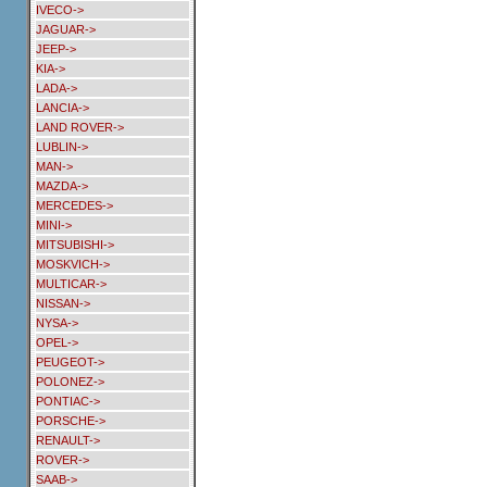
IVECO->
JAGUAR->
JEEP->
KIA->
LADA->
LANCIA->
LAND ROVER->
LUBLIN->
MAN->
MAZDA->
MERCEDES->
MINI->
MITSUBISHI->
MOSKVICH->
MULTICAR->
NISSAN->
NYSA->
OPEL->
PEUGEOT->
POLONEZ->
PONTIAC->
PORSCHE->
RENAULT->
ROVER->
SAAB->