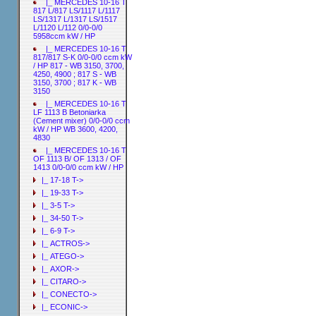
|_ MERCEDES 10-16 T
817 L/817 LS/1117 L/1117
LS/1317 L/1317 LS/1517
L/1120 L/112 0/0-0/0
5958ccm kW / HP
|_ MERCEDES 10-16 T
817/817 S-K 0/0-0/0 ccm kW
/ HP 817 - WB 3150, 3700,
4250, 4900 ; 817 S - WB
3150, 3700 ; 817 K - WB
3150
|_ MERCEDES 10-16 T
LF 1113 B Betoniarka
(Cement mixer) 0/0-0/0 ccm
kW / HP WB 3600, 4200,
4830
|_ MERCEDES 10-16 T
OF 1113 B/ OF 1313 / OF
1413 0/0-0/0 ccm kW / HP
|_ 17-18 T->
|_ 19-33 T->
|_ 3-5 T->
|_ 34-50 T->
|_ 6-9 T->
|_ ACTROS->
|_ ATEGO->
|_ AXOR->
|_ CITARO->
|_ CONECTO->
|_ ECONIC->