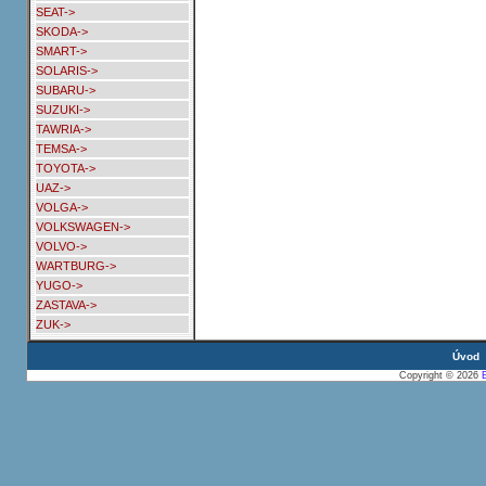
SEAT->
SKODA->
SMART->
SOLARIS->
SUBARU->
SUZUKI->
TAWRIA->
TEMSA->
TOYOTA->
UAZ->
VOLGA->
VOLKSWAGEN->
VOLVO->
WARTBURG->
YUGO->
ZASTAVA->
ZUK->
Úvod
Copyright © 2026