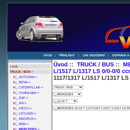
ÚVOD
::
PŘIHLÁSIT
::
JAK OBJEDNAT
::
DOPRAVA A
Úvod
::
TRUCK / BUS
::
M
Ceník
L/1517 L/1317 LS 0/0-0/0 c
TRUCK / BUS
->
1117/1317 L/1517 L/1317 LS
|_ AUTOSAN->
|_ BOVA->
|_ CATERPILLAR->
|_ Cooling pipe->
|_ DAF->
|_ IFA->
|_ IVECO->
|_ LEYLAND->
|_ MAGIRUS->
|_ MAN->
|_ MERCEDES
->