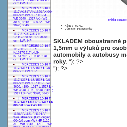
ccm kW / HP
|_ MERCEDES 10-16 T
1117 A/1317 AK/1320 AK 0/0-
0/0 ccm kW / HP 1117 A -
WB 3640 ; 1317 AK - WB
zvětšit obráze
3090, 3640 ; 1320 AK - WB
3090, 3640
Kód: 7_69.01
Výrobce: Polmostrów
|_ MERCEDES 10-16 T
1117 S-K/817/817 K-
S/1117/1317/1517 0/0-0/0
SKLADEM oboustranně poh
ccm kW / HP
|_ MERCEDES 10-16 T
1,5mm u výfuků pro osobn
1117/1117 L-S-LS-
K/1317/1317 L-LS-
automobily a autobusy ma
K/1517/1517 L-K 0/0-0/0
ccm kW / HP
roky.
"); ?>
|_ MERCEDES 10-16 T
"); ?>
1117/1317 L-LS/1517 L 0/0-
0/0 ccm kW / HP
|_ MERCEDES 10-16 T
1117/1317 L-LS/1517 L 0/0-
0/0 ccm kW / HP 1117 - WB
3600, 4190 ; 1317 L/1517 L -
WB 3640, 4190, 4840, 5490 ;
1317 LS - WB 3090, 3640
|_ MERCEDES 10-16 T
1117/1317 L/1517 L/1317 LS
0/0-0/0 ccm kW / HP
|_ MERCEDES 10-16 T
1120 AF/1121 F/1124 AF
Wóz strażacki (Fire engine)
0/0-0/0 ccm kW / HP 1120
AF - WB 3640 ; 1121 F - WB