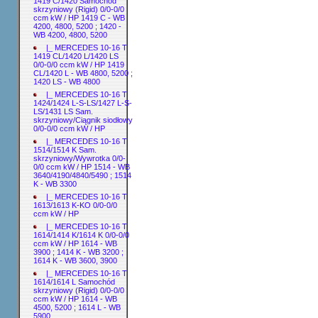
1419 C/1420 Samochód
skrzyniowy (Rigid) 0/0-0/0
ccm kW / HP 1419 C - WB
4200, 4800, 5200 ; 1420 -
WB 4200, 4800, 5200
|_ MERCEDES 10-16 T
1419 CL/1420 L/1420 LS
0/0-0/0 ccm kW / HP 1419
CL/1420 L - WB 4800, 5200 ;
1420 LS - WB 4800
|_ MERCEDES 10-16 T
1424/1424 L-S-LS/1427 L-S-
LS/1431 LS Sam.
skrzyniowy/Ciągnik siodłowy
0/0-0/0 ccm kW / HP
|_ MERCEDES 10-16 T
1514/1514 K Sam.
skrzyniowy/Wywrotka 0/0-
0/0 ccm kW / HP 1514 - WB
3640/4190/4840/5490 ; 1514
K - WB 3300
|_ MERCEDES 10-16 T
1613/1613 K-KO 0/0-0/0
ccm kW / HP
|_ MERCEDES 10-16 T
1614/1414 K/1614 K 0/0-0/0
ccm kW / HP 1614 - WB
3900 ; 1414 K - WB 3200 ;
1614 K - WB 3600, 3900
|_ MERCEDES 10-16 T
1614/1614 L Samochód
skrzyniowy (Rigid) 0/0-0/0
ccm kW / HP 1614 - WB
4500, 5200 ; 1614 L - WB
5900